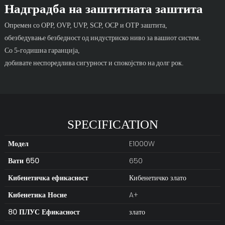
Надградба на заштитната заштита
Опремен со OPP, OVP, UVP, SCP, OCP и OTP заштита,
обезбедување безбедност од индустриско ниво за вашиот систем.
Со 5-годишна гаранција,
добивате неспоредлива сигурност и спокојство на долг рок.
SPECIFICATION
Модел
E1000W
Вати 650
650
Кибенетичка ефикасност
Кибенетичко злато
Кибенетика
Носие
A+
80 ПЛУС Ефикасност
злато