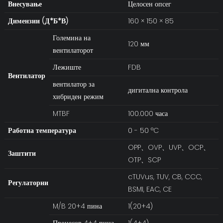
Внесување
Целосен опсег
Димензии (Д*Б*В)
160 × 150 × 85
Големина на
120 мм
вентилаторот
Лежиште
FDB
Вентилатор
вентилатор за
дигитална контрола
хибриден режим
MTBF
100.000 часа
Работна температура
0 - 50 °C
OPP、OVP、UVP、OCP、
Заштити
OTP、SCP
cTUVus, TUV, CB, CCC,
Регулаторни
BSMI, EAC, CE
M/B 20+4 пина
1(20+4)
Процесор 4+4 пина
1(4+4)