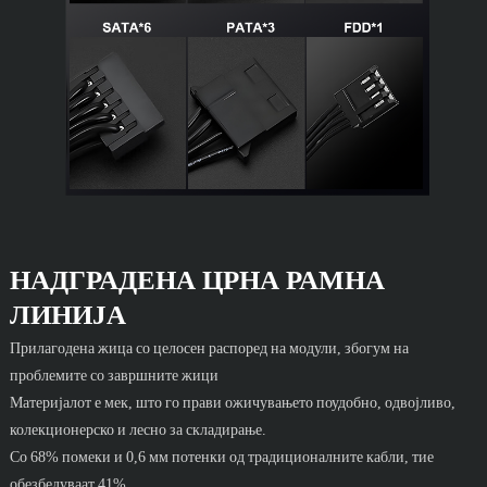
НАДГРАДЕНА ЦРНА РАМНА
ЛИНИЈА
Прилагодена жица со целосен распоред на модули, збогум на
проблемите со завршните жици
Материјалот е мек, што го прави ожичувањето поудобно, одвојливо,
колекционерско и лесно за складирање.
Со 68% помеки и 0,6 мм потенки од традиционалните кабли, тие
обезбедуваат 41%