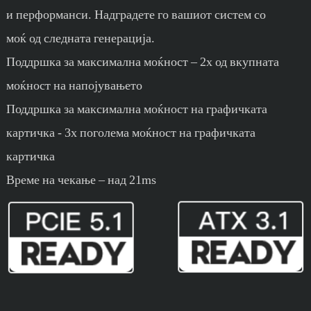
и перформанси. Надградете го вашиот систем со
моќ од следната генерација.
Поддршка за максимална моќност – 2x од вкупната
моќност на напојувањето
Поддршка за максимална моќност на графичката
картичка - 3x поголема моќност на графичката
картичка
Време на чекање – над 21ms