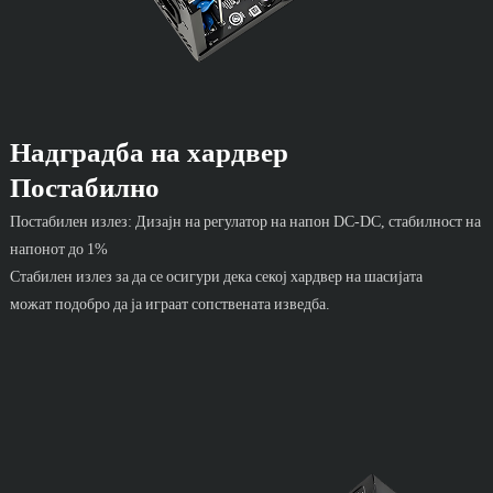
Надградба на хардвер
Постабилно
Постабилен излез: Дизајн на регулатор на напон DC-DC, стабилност на
напонот до 1%
Стабилен излез за да се осигури дека секој хардвер на шасијата
можат подобро да ја играат сопствената изведба.