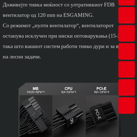
Доживејте тивка моќност со ултративкиот FDB
вентилатор од 120 mm на ESGAMING.
Со режимот „нулти вентилатор“, вентилаторот
останува исклучен при ниски оптоварувања (15-20%).
така што вашиот систем работи тивко дури и за време
на лесни задачи.