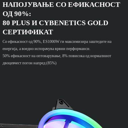
НАПОЈУВАЊЕ СО ЕФИКАСНОСТ
ОД 90%:
80 PLUS И CYBENETICS GOLD
СЕРТИФИКАТ
Со ефикасност од 90%, ES1000W ги максимизира заштедите на
енергија, а воедно испорачува врвни перформанси.
50% ефикасност на оптоварување, 8% повисока од нормалниот
двоцевчест погон напред (85%)