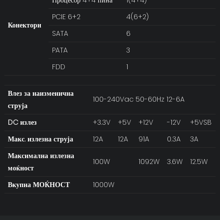
PCIE 6+2
4(6+2)
Конектори
SATA
6
PATA
3
FDD
1
Влез за наизменична
100-240Vac 50-60Hz 12-6A
струја
DC излез
+3.3V
+5V
+12V
-12V
+5VSB
Макс. излезна струја
12A
12A
91A
0.3A
3A
Максимална излезна
100W
1092W
3.6W
12.5W
моќност
Вкупна МОЌНОСТ
1000W