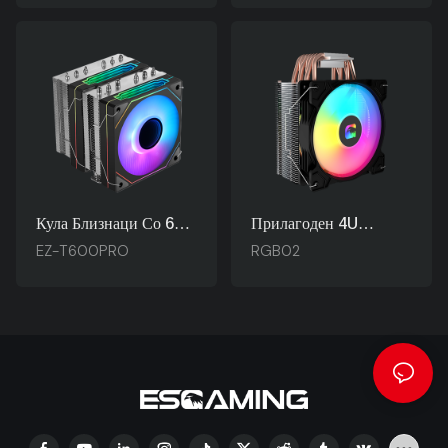
Перки, Куќиште За
Со Една Кула Од 120
Процесор Од 120 Мм,
Mm - Радијатор Со 4
Ладилник, Еден
Топлински Цевки,
Вентилатор EZ-2A
Ладилник За Воздух За
Игри Со Повеќе
Платформи
Кула Близнаци Со 6
Прилагоден 4U
Бакарни Цевки
Бакарен Ладилник
EZ-T600PRO
RGB02
Третирани Со Никел
ARGB Вентилатор За
Од Производителот -
Гејмерски Радијатор -
Вентилатор И Систем
120mm Ладилник За
За Ладење На
Процесор RGB02
Процесорот Од 120
Mm EZ-T600PRO