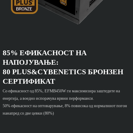
85% ЕФИКАСНОСТ НА
НАПОЈУВАЊЕ:
80 PLUS&CYBENETICS БРОНЗЕН
СЕРТИФИКАТ
Со ефикасност од 85%, EFMB450W ги максимизира заштедите на
енергија, а воедно испорачува врвни перформанси.
50% ефикасност на оптоварување, 8% повисока од нормалниот погон
нанапред со две цевки (80%)