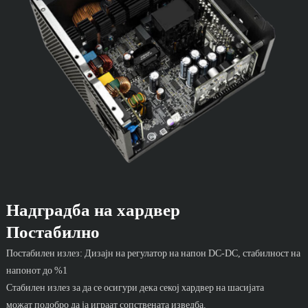
Надградба на хардвер
Постабилно
Постабилен излез: Дизајн на регулатор на напон DC-DC, стабилност на
напонот до %1
Стабилен излез за да се осигури дека секој хардвер на шасијата
можат подобро да ја играат сопствената изведба.