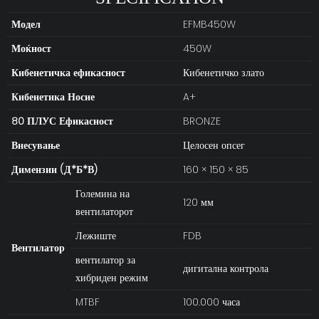
Модел
EFMB450W
Моќност
450W
Кибенетичка ефикасност
Кибенетичко злато
Кибенетика
Носие
A+
80 ПЛУС Ефикасност
BRONZE
Внесување
Целосен опсег
Димензии (Д*Б*В)
160 × 150 × 85
Големина на
120 мм
вентилаторот
Лежиште
FDB
Вентилатор
вентилатор за
дигитална контрола
хибриден режим
MTBF
100.000 часа