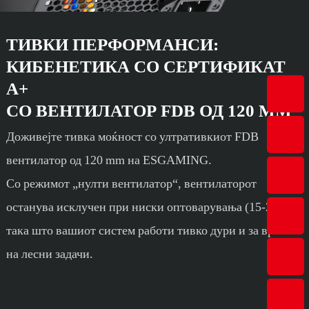
ТИВКИ ПЕРФОРМАНСИ:
КИБЕНЕТИКА СО СЕРТИФИКАТ
А+
СО ВЕНТИЛАТОР FDB ОД 120 ММ
Доживејте тивка моќност со ултративкиот FDB
вентилатор од 120 mm на ESGAMING.
Со режимот „нулти вентилатор“, вентилаторот
останува исклучен при ниски оптоварувања (15-20%).
така што вашиот систем работи тивко дури и за време
на лесни задачи.