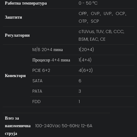
Работна температура
0 - 50 °C
OPP、OVP、UVP、OCP、
Заштити
OTP、SCP
cTUVus, TUV, CB, CCC,
Регулаторни
BSMI, EAC, CE
M/B 20+4 пина
1(20+4)
Процесор 4+4 пина
1(4+4)
PCIE 6+2
4(6+2)
Конектори
SATA
6
PATA
3
FDD
1
Влез за
наизменична
100-240Vac 50-60Hz 12-6A
струја