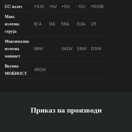
DC излез
+3.3V
+5V
+12V
-12V
+5VSB
Макс.
излезна
10 A
13A
56A
0.3A
2.5
струја
Максимална
излезна
98W
342W
3.6W
12.5W
моќност
Вкупна
450W
МОЌНОСТ
Приказ на производи