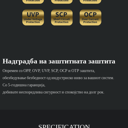
Надградба на заштитната заштита
Опремен со OPP, OVP, UVP, SCP, OCP и OTP заштита,
обезбедување безбедност од индустриско ниво за вашиот систем.
Со 5-годишна гаранција,
добивате неспоредлива сигурност и спокојство на долг рок.
SPECIFICATION