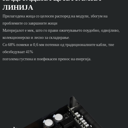
ЛИНИЈА
Прилагодена жица со целосен распоред на модули, збогум на
проблемите со завршните жици
Материјалот е мек, што го прави ожичувањето поудобно, одвојливо,
колекционерско и лесно за складирање.
Со 68% помеки и 0,6 мм потенки од традиционалните кабли, тие
обезбедуваат 41%
поголема густина и поефикасен пренос на енергија.