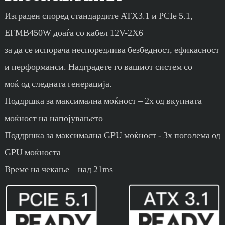
Изграден според стандардите ATX3.1 и PCIe 5.1,
EFMB450W доаѓа со кабел 12V-2X6
за да се испорача неспоредлива безбедност, ефикасност
и перформанси. Надградете го вашиот систем со
моќ од следната генерација.
Поддршка за максимална моќност – 2x од вкупната
моќност на напојувањето
Поддршка за максимална GPU моќност - 3x поголема од
GPU моќноста
Време на чекање – над 21ms