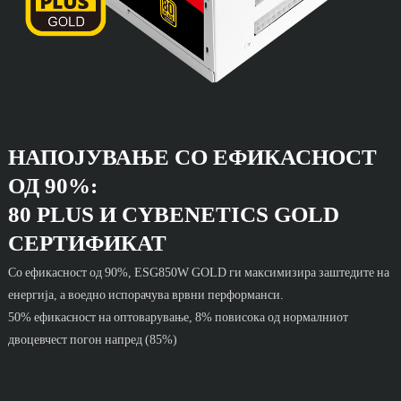
НАПОЈУВАЊЕ СО ЕФИКАСНОСТ
ОД 90%:
80 PLUS И CYBENETICS GOLD
СЕРТИФИКАТ
Со ефикасност од 90%, ESG850W GOLD ги максимизира заштедите на
енергија, а воедно испорачува врвни перформанси.
50% ефикасност на оптоварување, 8% повисока од нормалниот
двоцевчест погон напред (85%)