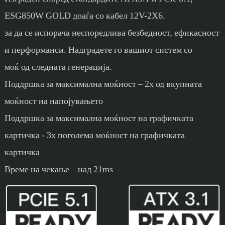
ESG850W GOLD доаѓа со кабел 12V-2X6.
за да се испорача неспоредлива безбедност, ефикасност
и перформанси. Надградете го вашиот систем со
моќ од следната генерација.
Поддршка за максимална моќност – 2x од вкупната
моќност на напојувањето
Поддршка за максимална моќност на графичката
картичка - 3x поголема моќност на графичката
картичка
Време на чекање – над 21ms