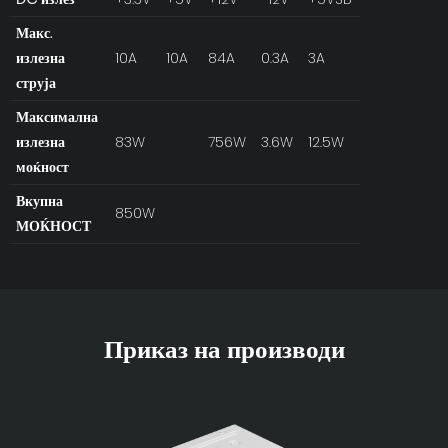
Макс.
излезна
10A
10A
84A
0.3A
3A
струја
Максимална
излезна
83W
756W
3.6W
12.5W
моќност
Вкупна
850W
МОЌНОСТ
Приказ на производи