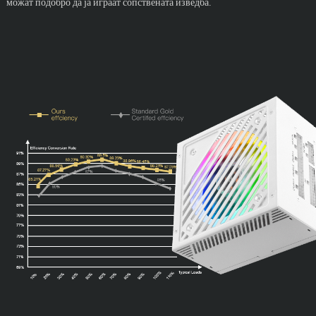
можат подобро да ја играат сопствената изведба.