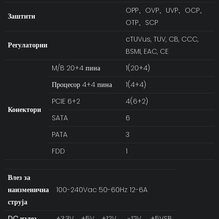
OPP、OVP、UVP、OCP、
Заштити
OTP、SCP
cTUVus, TUV, CB, CCC,
Регулаторни
BSMI, EAC, CE
M/B 20+4 пина
1(20+4)
Процесор 4+4 пина
1(4+4)
PCIE 6+2
4(6+2)
Конектори
SATA
6
PATA
3
FDD
1
Влез за
наизменична
100-240Vac 50-60Hz 12-6A
струја
DC излез
+3.3V
+5V
+12V
-12V
+5VSB