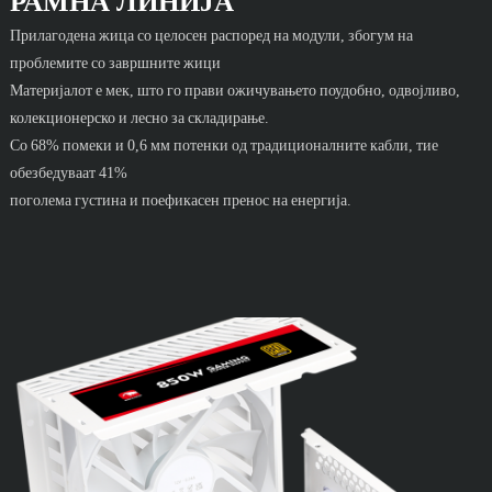
РАМНА ЛИНИЈА
Прилагодена жица со целосен распоред на модули, збогум на
проблемите со завршните жици
Материјалот е мек, што го прави ожичувањето поудобно, одвојливо,
колекционерско и лесно за складирање.
Со 68% помеки и 0,6 мм потенки од традиционалните кабли, тие
обезбедуваат 41%
поголема густина и поефикасен пренос на енергија.