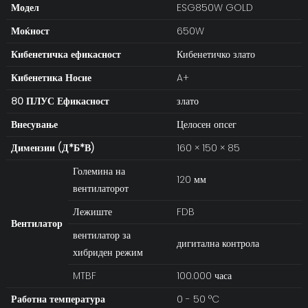
Модел
ESG850W GOLD
Моќност
650W
Кибенетичка ефикасност
Кибенетичко злато
Кибенетика
Носие
A+
80 ПЛУС Ефикасност
злато
Внесување
Целосен опсег
Димензии (Д*Б*В)
160 × 150 × 85
Големина на
120 мм
вентилаторот
Лежиште
FDB
Вентилатор
вентилатор за
дигитална контрола
хибриден режим
MTBF
100.000 часа
Работна температура
0 - 50 °C