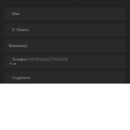
Име
Е-Пошта
Компанија
Телефон/whatsApp/wechat
+1
Содржина
СЕГА ИСПРАТИ ИСТРАГА