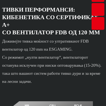
ТИВКИ ПЕРФОРМАНСИ:
КИБЕНЕТИКА СО СЕРТИФИКАТ
А+
СО ВЕНТИЛАТОР FDB ОД 120 ММ
Доживејте тивка моќност со ултративкиот FDB
вентилатор од 120 mm на ESGAMING.
Со режимот „нулти вентилатор“, вентилаторот
останува исклучен при ниски оптоварувања (15-20%).
така што вашиот систем работи тивко дури и за време
на лесни задачи.