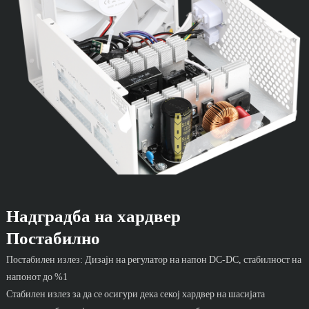
Надградба на хардвер
Постабилно
Постабилен излез: Дизајн на регулатор на напон DC-DC, стабилност на
напонот до %1
Стабилен излез за да се осигури дека секој хардвер на шасијата