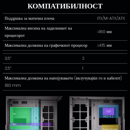
КОМПАТИБИЛНОСТ
Поддршка за матична плоча
ITX/M-ATX/ATX
Максимална висина на ладилникот на
≤160 мм
процесорот
Максимална должина на графичкиот процесор
≤415 мм
3,5”
2
2,5”
1
Максимална должина на напојувањето (вклучувајќи го и кабелот)
180 mm