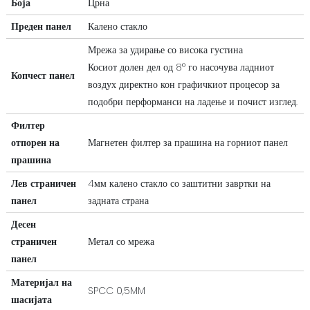
Боја
Црна
Преден панел
Калено стакло
Мрежа за удирање со висока густина
Косиот долен дел од 8° го насочува ладниот
Копчест панел
воздух директно кон графичкиот процесор за
подобри перформанси на ладење и почист изглед.
Филтер
отпорен на
Магнетен филтер за прашина на горниот панел
прашина
Лев страничен
4мм калено стакло со заштитни завртки на
панел
задната страна
Десен
страничен
Метал со мрежа
панел
Материјал на
SPCC 0,5MM
шасијата