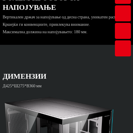
НАПОЈУВАЊЕ
Вертикален држач за напојување од десна страна, уникатен распоред.
Кршејќи ги конвенциите, привлекува внимание.
Максимална должина на напојувањето: 180 мм.
ДИМЕНЗИИ
Д425*Ш275*В360 мм