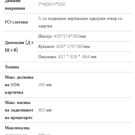
Движни
2*HDD+1*SSD
површини
5, со подвижен вертикален одвојлив отвор со
PCI слотови
завртки
Шасија: 425*274*350мм
Димензии (Д x
Куќиште: 425* 275*360мм
Ш x В)
Пакување: 427 * 329 * 484 мм
Тежина
Макс. должина
на VGA
415 мм
картичка
Макс. висина
на ладилникот
160 мм
на процесорот:
Максимална