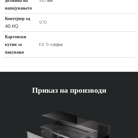
должина на
180 мм
напојувањето
Контејнер од
970
40 HQ
Картонски
кутии за
K:K 5-слојна
пакување
Приказ на производи