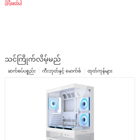
ပိုပြီးဖတ်ပါ
သင်ကြိုက်လိမ့်မည်
ဆက်စပ်ပစ္စည်း
ကီးဘုတ်နှင့် မောက်စ်
ထုတ်ကုန်များ