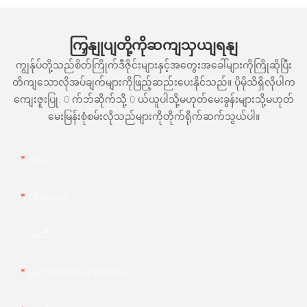
ကြှနျုပျတို့ကိုဆကျသှယျရနျ
ကျွန်ုပ်တို့သည်စိတ်ကြိုက်ဒီဇိုင်းများနှင့်အတွေးအခေါ်များကိုကြိုဆိုပြီး
တိကျသောလိုအပ်ချက်များကိုဖြည့်ဆည်းပေးနိုင်သည်။ ပိုမိုသိရှိလိုပါက
ကျေးဇူးပြု. 0 က်ဘ်ဆိုက်သို့ 0 ယ်ယူပါသို့မဟုတ်မေးခွန်းများသို့မဟုတ်
မေးမြန်းစုံစမ်းလိုသည်များကိုတိုက်ရိုက်ဆက်သွယ်ပါ။
အမည်
အီးမေးလ်
ကုမ္ပဏီ
ဖုန်း/whatsApp/wechat