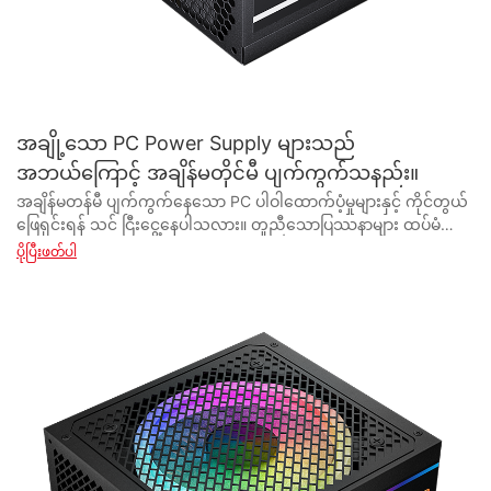
အချို့သော PC Power Supply များသည်
အဘယ်ကြောင့် အချိန်မတိုင်မီ ပျက်ကွက်သနည်း။
အချိန်မတန်မီ ပျက်ကွက်နေသော PC ပါဝါထောက်ပံ့မှုများနှင့် ကိုင်တွယ်ဖြေရှင်းရန် သင် ငြီးငွေ့နေပါသလား။ တူညီသောပြဿနာများ ထပ်မံပေါ်ပေါက်လာစေရန်သာ ၎င်းတို့ကို အမြဲအစားထိုးရန် သင့်ကိုယ်သင် အမြဲတွေ့နေရပါသလား။ ဤဆောင်းပါးတွင်၊ အချို့သော PC ပါဝါထောက်ပံ့မှုများ အချိန်မတန်မီ ပျက်ကွက်ရခြင်း၏ နောက်ကွယ်ရှိ အကြောင်းရင်းများကို ကျွန်ုပ်တို့ စူးစမ်းလေ့လာပါသည်။ အရည်အသွေးညံ့ဖျင်းသော အစိတ်အပိုင်းများမှ သင့်လျော်သောအသုံးပြုမှုအထိ၊ သင့်ပါဝါထောက်ပံ့မှုကို မျှော်လင့်ထားသည်ထက် စောစီးစွာ ကျရှုံးစေမည့် သာမာန်တရားခံများကို ကျွန်ုပ်တို့ စူးစမ်းရှာဖွေပါသည်။ အဆိုပါ ချို့ယွင်းချက်များကို သင်မည်ကဲ့သို့ တားဆီးနိုင်ပြီး သင့် PC ပါဝါထောက်ပံ့မှုအတွက် သက်တမ်းပိုရှည်ကြောင်း သေချာစေရန် ဆက်လက်ဖတ်ရှုပါ။ - အချိန်မတန်မီ PC Power Supply ချို့ယွင်းခြင်း၏ အဖြစ်များသော အကြောင်းရင်းများကို နားလည်ခြင်း။ နည်းပညာလောကတွင် PC အသုံးပြုသူများစွာကြုံတွေ့ရလေ့ရှိသည့် ပြဿနာတစ်ခုမှာ ၎င်းတို့၏ ပါဝါထောက်ပံ့မှု အချိန်မတန်မီ ပျက်ကွက်ခြင်းပင်ဖြစ်သည်။ ၎င်းသည် မမျှော်လင့်ဘဲ စက်ရပ်သွားခြင်းနှင့် အရေးကြီးသောဒေတာ ဆုံးရှုံးသွားခြင်းတို့ကို ဖြစ်ပေါ်စေနိုင်သောကြောင့် ၎င်းသည် သုံးစွဲသူများအတွက် စိတ်ပျက်စရာဖြစ်စေနိုင်သည်။ အချိန်မတန်မီ PC ပါဝါထောက်ပံ့မှု ချို့ယွင်းခြင်း၏ အဖြစ်များသည့် အကြောင်းရင်းများကို နားလည်ခြင်းသည် အသုံးပြုသူများအား ဤပြဿနာကို ကာကွယ်နိုင်ပြီး ၎င်းတို့၏ အီလက်ထရွန်နစ်စက်ပစ္စည်းများ၏ တာရှည်ခံမှုကို သေချာစေရန် ကူညီပေးပါသည်။ အချိန်မတန်မီ PC ပါဝါထောက်ပံ့မှု ချို့ယွင်းရခြင်း၏ အဓိကအကြောင်းရင်းတစ်ခုမှာ အရည်အသွေးညံ့ဖျင်းသော အစိတ်အပိုင်းများဖြစ်သည်။ ပါဝါထောက်ပံ့ရေးပစ္စည်းများကို subpar ပစ္စည်းများဖြင့်ထုတ်လုပ်သောအခါ၊ ၎င်းတို့သည်မျှော်လင့်ထားသည်ထက်စော၍ပျက်ကွက်နိုင်ခြေပိုများသည်။ ထို့ကြောင့် သင့် PC အတွက် ပါဝါထောက်ပံ့မှုအသစ်ကို ဝယ်ယူသောအခါတွင် ဂုဏ်သိက္ခာရှိသော ပါဝါထောက်ပံ့သူ သို့မဟုတ် ပါဝါထောက်ပံ့ရေးထုတ်လုပ်သူအား ရွေးချယ်ရန် အရေးကြီးပါသည်။ ယုံကြည်စိတ်ချရသော ထုတ်လုပ်သူထံမှ အရည်အသွေးမြင့် ပါဝါထောက်ပံ့မှုတွင် ရင်းနှီးမြှုပ်နှံခြင်းသည် အချိန်မတန်မီ ချို့ယွင်းမှု ဖြစ်နိုင်ခြေကို များစွာ လျှော့ချနိုင်သည်။ အချိန်မတန်မီ PC ပါဝါထောက်ပံ့မှု ချို့ယွင်းခြင်း၏ နောက်ထပ် အဖြစ်များသည့် အကြောင်းအရင်းမှာ အပူလွန်ကဲခြင်း ဖြစ်သည်။ ပါဝါထောက်ပံ့မှု အရမ်းပူလာတဲ့အခါ အစိတ်အပိုင်းတွေကို မြန်မြန်ပျက်စီးစေပြီး ချို့ယွင်းမှုဖြစ်စေနိုင်ပါတယ်။ ၎င်းသည် PC case တွင် လေဝင်လေထွက်မကောင်းခြင်း၊ လေ၀င်လေထွက်ပိတ်ဆို့ခြင်း သို့မဟုတ် ပါဝါထောက်ပံ့မှုကို အချိန်ကြာမြင့်စွာ ၎င်း၏အမြင့်ဆုံးစွမ်းရည်ဖြင့် လုပ်ဆောင်ခြင်း၏ ရလဒ်ဖြစ်နိုင်သည်။ အပူလွန်ကဲခြင်းမှ ကာကွယ်ရန်နှင့် မှန်ကန်သော လေ၀င်လေထွက်ကို သေချာစေရန်၊ အသုံးပြုသူများသည် ၎င်းတို့၏ PC case ကို ပုံမှန်သန့်ရှင်းရေးလုပ်ရန်၊ သင့်လျော်သော လေဝင်လေထွက်ရှိစေရန်နှင့် ပါဝါထောက်ပံ့မှုကို ၎င်း၏ကန့်သတ်ချက်သို့ တွန်းပို့ခြင်းမှ ရှောင်ကြဉ်သင့်သည်။ ထို့အပြင် လျှပ်စစ်ဓာတ်အား မြင့်တက်ခြင်းနှင့် ဆူးတက်ခြင်းများကလည်း အချိန်မတန်မီ ပါဝါထောက်ပံ့မှု ချို့ယွင်းမှုကို ဖြစ်ပေါ်စေနိုင်သည်။ ဤဗို့အားရုတ်တရက်တိုးလာခြင်းသည် ပါဝါထောက်ပံ့ရေး၏ အရေးကြီးသောအစိတ်အပိုင်းများကို ပျက်စီးစေပြီး ပျက်ယွင်းသွားစေသည်။ လျှပ်စီးကြောင်းအကာအရံ သို့မဟုတ် အနှောက်အယှက်မဖြစ်နိုင်သော ပါဝါထောက်ပံ့မှု (UPS) ကိုအသုံးပြုခြင်းသည် သင်၏ PC အား ပါဝါလျှပ်စီးကြောင်းများနှင့် လျှပ်စီးကြောင်းများမှ ကာကွယ်ပေးနိုင်ပြီး နောက်ဆုံးတွင် သင့်ပါဝါထောက်ပံ့မှု၏သက်တမ်းကို ရှည်ကြာစေသည်။ ထို့အပြင် ပါဝါထောက်ပံ့မှုအား မှားယွင်းစွာတပ်ဆင်ခြင်း သို့မဟုတ် ကိုင်တွယ်ခြင်းတို့သည် အချိန်မတန်မီ ချို့ယွင်းမှုဖြစ်စေနိုင်သည်။ ပါဝါထောက်ပံ့မှုအသစ်ကို တပ်ဆင်သည့်အခါ ထုတ်လုပ်သူ၏ ညွှန်ကြားချက်များကို လိုက်နာရန်နှင့် အစိတ်အပိုင်းများကို မပျက်စီးစေရန် ဂရုတစိုက်ကိုင်တွယ်ရန် အရေးကြီးပါသည်။ ထို့အပြင်၊ အသုံးပြုသူများသည် ၎င်းတို့၏ PC ကို overclock လုပ်ခြင်း သို့မဟုတ် တွဲဖက်သုံး၍မရသော အစိတ်အပိုင်းများကို အသုံးပြုခြင်းအား ရှောင်ကြဉ်သင့်ပြီး ၎င်းသည် ပါဝါထောက်ပံ့မှုအပေါ် ထပ်လောင်းအားရစေကာ ချို့ယွင်းမှုအန္တရာယ်ကို တိုးလာစေသောကြောင့် ဖြစ်သည်။ နိဂုံးချုပ်အားဖြင့်၊ အချိန်မတန်မီ PC ပါဝါထောက်ပံ့မှု ချို့ယွင်းခြင်း၏ အဖြစ်များသော အကြောင်းရင်းများကို နားလည်ရန်မှာ သင်၏ အီလက်ထရွန်နစ် စက်ပစ္စည်းများ၏ သက်တမ်းကို ရှည်ကြာစေရန်အတွက် မရှိမဖြစ် လိုအပ်ပါသည်။ ကျော်ကြားသော ထုတ်လုပ်သူထံမှ အရည်အသွေးမြင့် ပါဝါထောက်ပံ့မှုတွင် ရင်းနှီးမြှုပ်နှံခြင်းဖြင့်၊ သင့်လျော်သော လေ၀င်လေထွက်နှင့် လေဝင်လေထွက်ကောင်းစေရန်၊ သင့် PC အား ပါဝါတက်လာခြင်းမှ ကာကွယ်ရန်နှင့် ပါဝါထောက်ပံ့မှုကို ဂရုတစိုက် ကိုင်တွယ်ခြင်းဖြင့်၊ အသုံးပြုသူများသည် အချိန်မတန်မီ ချို့ယွင်းမှုကို တားဆီးနိုင်ပြီး ၎င်းတို့၏ အီလက်ထရွန်နစ်စက်ပစ္စည်းများမှ ယုံကြည်စိတ်ချရသော စွမ်းဆောင်ရည်ကို ခံစားရရှိနိုင်ပါသည်။ သင်၏ PC ပါဝါထောက်ပံ့မှု၏ တာရှည်ခံမှုကို သေချာစေရန်အတွက် ကာကွယ်ခြင်းသည် ကုသခြင်းထက် အမြဲပိုကောင်းသည်ကို သတိရပါ။ - PC Power Supplies အတွက် သင့်လျော်သော ပြုပြင်ထိန်းသိမ်းမှုနှင့် စောင့်ရှောက်မှု၏ အရေးပါမှု PC ပါဝါထောက်ပံ့မှုသည် ကွန်ပြူတာစနစ်၏ မရှိမဖြစ်လိုအပ်သော အစိတ်အပိုင်းများဖြစ်ပြီး အခြားအစိတ်အပိုင်းများအားလုံး ကောင်းမွန်စွာလည်ပတ်ရန်အတွက် လိုအပ်သော လျှပ်စစ်စွမ်းအင်ကို ပံ့ပိုးပေးပါသည်။ သို့သော်၊ အသုံးပြုသူအများအပြားသည် ၎င်းတို့၏ ပါဝါထောက်ပံ့မှုအတွက် သင့်လျော်သော ပြုပြင်ထိန်းသိမ်းမှုနှင့် ဂရုစိုက်မှု၏ အရေးပါမှုကို မကြာခဏ လျစ်လျူရှုလေ့ရှိပြီး ၎င်းတို့သည် အချိန်မတန်မီ ချို့ယွင်းမှုနှင့် ကွန်ပျူတာ၏ အခြားအစိတ်အပိုင်းများကို ပျက်စီးသွားစေနိုင်သည်။ PC ပါဝါထောက်ပံ့မှု၏ အချိန်မတန်မီ ချို့ယွင်းမှုကို ဖြစ်စေနိုင်သော အချက်များစွာ ရှိပါသည်။ အဖြစ်များဆုံးအကြောင်းရင်းတစ်ခုမှာ ဖုန်မှုန့်များစုပုံခြင်းပင်ဖြစ်သည်။ အမှုန်အမွှားများသည် ပါဝါထောက်ပံ့ရေးယူနစ်အတွင်း အချိန်ကြာလာသည်နှင့်အမျှ ၎င်းသည် အပူလွန်ကဲပြီး ပျက်သွားနိုင်သည်။ ပါဝါထောက်ပံ့ရေးယူနစ်နှင့် အနီးနားပတ်ဝန်းကျင်ကို ပုံမှန်သန့်ရှင်းရေးပြုလုပ်ခြင်းဖြင့် ဖုန်မှုန့်များ စုပုံလာခြင်းကို တားဆီးနိုင်ပြီး မှန်ကန်သောလေ၀င်လေထွက်ကို သေချာစေသည်။ ဓာတ်အား ချို့ယွင်းခြင်း၏ နောက်ထပ် အဖြစ်များသော အကြောင်းအရင်းမှာ လျှပ်စစ် လှိုင်းများ နှင့် ဆူးတက်ခြင်း တို့ ဖြစ်သည်။ ဤဗို့အားရုတ်တရက်တိုးလာခြင်းသည် ပါဝါထောက်ပံ့မှု၏ အတွင်းပိုင်းအစိတ်အပိုင်းများကို ပျက်စီးစေပြီး ပျက်ယွင်းသွားစေသည်။ လျှပ်စီးကြောင်းအကာအရံ သို့မဟုတ် UPS (အနှောက်အယှက်မဖြစ်နိုင်သော ပါဝါထောက်ပံ့မှု) ကိုအသုံးပြုခြင်းသည် ပါဝါထောက်ပံ့မှုကို ဤလျှပ်စစ်အတက်အကျများမှ ကာကွယ်ပေးပြီး ၎င်း၏သက်တမ်းကို ရှည်စေသည်။ လေဝင်လေထွက်မလုံလောက်ခြင်းသည်လည်း ပါဝါထောက်ပံ့မှု ချို့ယွင်းမှုကို ဖြစ်စေနိုင်သည့် အဖြစ်များသည့် ပြဿနာတစ်ခုလည်း ဖြစ်သည်။ ပါဝါထောက်ပံ့ရေးယူနစ်ကို ကောင်းမွန်စွာ လေ၀င်လေထွက်မရှိပါက၊ ၎င်းသည် အပူလွန်ကဲပြီး ပျက်သွားနိုင်သည်။ ပါဝါထောက်ပံ့ရေးယူနစ်ကို လေ၀င်လေထွက်ကောင်းသည့်နေရာတွင် တပ်ဆင်ထားပြီး လေဝင်လေထွက်ကို အဟန့်အတားမရှိစေရန် သေချာပါစေ။ အရည်အသွေး ညံ့ဖျင်းသော ပါဝါထောက်ပံ့မှုများသည် အချိန်မတန်မီ ပျက်ကွက်နိုင်ခြေ ပိုများသည်။ သင့်ကွန်ပြူတာစနစ်အတွက် ပါဝါထောက်ပံ့မှုကို ဝယ်ယူသည့်အခါ ဂုဏ်သိက္ခာရှိသော ပါဝါထောက်ပံ့သည့် ထုတ်လုပ်သူနှင့် ပေးသွင်းသူကို ရွေးချယ်ရန် အရေးကြီးပါသည်။ အရည်အသွေးမြင့် ပါဝါထောက်ပံ့မှုတွင် ရင်းနှီးမြုပ်နှံခြင်းသည် ဖြစ်နိုင်ချေရှိသော ပြဿနာများကို တားဆီးနိုင်ပြီး သင့်ကွန်ပျူတာစနစ် ချောမွေ့စွာလည်ပတ်ကြောင်း သေချာစေပါသည်။ သင့်လျော်သော ပြုပြင်ထိန်းသိမ်းမှုနှင့် ဂရုစိုက်မှုအပြင် ပါဝါထောက်ပံ့မှု ချို့ယွင်းမှုဖြစ်နိုင်ချေရှိသော သတိပေးလက္ခဏာများကို အာရုံစိုက်ရန် အရေးကြီးပါသည်။ ၎င်းတို့တွင် ပါဝါထောက်ပံ့ရေးယူနစ်မှ ထွက်ပေါ်လာသော ထူးဆန်းသော ဆူညံသံများ၊ မီးလောင်သောအနံ့များနှင့် ကွန်ပျူတာ၏ ကျပန်းပြန်လည်စတင်ခြင်း သို့မဟုတ် ပိတ်ခြင်းများ ပါဝင်သည်။ ဤသတိပေးလက္ခဏာများထဲမှ တစ်ခုခုကို သတိပြုမိပါက၊ ကွန်ပြူတာ၏ ပါဝါထောက်ပံ့မှုနှင့် အခြားအစိတ်အပိုင်းများကို နောက်ထပ်ပျက်စီးမှုမှ ကာကွယ်ရန် ပြဿနာကို ချက်ချင်းဖြေရှင်းရန် အရေးကြီးပါသည်။ နိဂုံးချုပ်အနေဖြင့်၊ ကွန်ပြူတာစနစ်၏ တာရှည်ခံမှုနှင့် ယုံကြည်စိတ်ချရမှုတို့ကို သေချာစေရန်အတွက် သင့်လျော်သော ပြုပြင်ထိန်းသိမ်းမှုနှင့် စောင့်ရှောက်မှုသည် မရှိမဖြစ်လိုအပ်ပါသည်။ အထက်ဖော်ပြပါ အကြံပြုချက်များကို လိုက်နာပြီး အရည်အသွေးမြင့် ပါဝါထောက်ပံ့မှုတွင် ရင်းနှီးမြုပ်နှံခြင်းဖြင့် သုံးစွဲသူများသည် အရွယ်မတိုင်မီ ချို့ယွင်းမှုနှင့် ၎င်းတို့၏ ကွန်ပျူတာ အစိတ်အပိုင်းများ ပျက်စီးနိုင်ခြေကို ကြိုတင်ကာကွယ်နိုင်ပါသည်။ ပါဝါထောက်ပံ့မှုသည် ကွန်ပျူတာစနစ်၏ နှလုံးသားဖြစ်ပြီး ၎င်းကို ဂရုစိုက်ခြင်းသည် စနစ်တစ်ခုလုံး၏ ကျန်းမာရေးနှင့် စွမ်းဆောင်ရည်အတွက် အရေးကြီးကြောင်း သတိရပါ။ - PC Power Supplies တွင် ဝန်ပိုခြင်းနှင့် ပါဝါတက်လာခြင်း၏ သက်ရောက်မှု ယနေ့ ခေတ်သစ်ကမ္ဘာကြီးတွင် ကွန်ပျူတာများသည် ကျွန်ုပ်တို့၏နေ့စဉ်ဘဝများတွင် မရှိမဖြစ်လိုအပ်သော အစိတ်အပိုင်းတစ်ခုဖြစ်လာပါသည်။ အလုပ်မှ ဖျော်ဖြေရေးအထိ၊ ကျွန်ုပ်တို့သည် တစ်နေ့တာလုံးအတွက် ဤစက်များကို မှီခိုအားထားနေရပါသည်။ သို့သော်လည်း လျစ်လျူရှုလေ့ရှိသော ကွန်ပျူတာတစ်လုံး၏ အရေးကြီးဆုံး အစိတ်အပိုင်းတစ်ခုမှာ ပါဝါထောက်ပံ့ရေးယူနစ် (PSU) ဖြစ်သည်။ လုပ်ဆောင်ချက် PSU မရှိဘဲ၊ ကွန်ပျူတာသည် ရိုးရိုးရှင်းရှင်း မလည်ပတ်နိုင်ပါ။ PC Power Supplies တွင် ဝန်ပိုခြင်းနှင့် ပါဝါတက်လာခြင်း၏ သက်ရောက်မှု အချို့သော PC Power Supply များ အဘယ်ကြောင့် အချိန်မတိုင်မီ ပျက်ကွက်သနည်း ။ ပါဝါထောက်ပံ့သူ သို့မဟုတ် ပါဝါထောက်ပံ့ရေးထုတ်လုပ်သူအနေဖြင့်၊ အချို့သော PC ပါဝါထောက်ပံ့မှုများသည် အဘယ်ကြောင့် အချိန်မတိုင်မီ ပျက်ကွက်သည်ကို နားလည်ရန် အရေးကြီးပါသည်။ အချိန်မတန်မီ ပါဝါထောက်ပံ့မှု ချို့ယွင်းခြင်းအတွက် အဖြစ်များဆုံး အကြောင်းရင်းတစ်ခုမှာ ဝန်ပိုနေခြင်း ဖြစ်သည်။ ပါဝါထောက်ပံ့မှု လွန်ကဲလာသောအခါ ၎င်းအား ၎င်း၏ စွမ်းဆောင်ရည်ထက် ကျော်လွန်၍ အလုပ်လုပ်ခိုင်းစေကာ အပူလွန်ကဲပြီး နောက်ဆုံးတွင် ပျက်ကွက်သွားစေသည်။ ဂရပ်ဖစ်ကတ်များ သို့မဟုတ် ပရိုဆက်ဆာများကဲ့သို့ ပါဝါစားသုံးမှု မြင့်မားသော အစိတ်အပိုင်းများစွာကို အသုံးပြုခြင်းကြောင့် ပါဝါထောက်ပံ့မှုသည် ဝန်ကို ကိုင်တွယ်နိုင်ကြောင်း မသေချာဘဲ ဖြစ်ပေါ်စေနိုင်သည်။ အချိန်မတန်မီ ပါဝါထောက်ပံ့မှု ချို့ယွင်းခြင်း၏ နောက်ထပ် အဖြစ်များသည့် အကြောင်းအရင်းမှာ ဓာတ်အား တက်လာခြင်း ဖြစ်သည်။ မိုးကြိုးပစ်ခြင်း၊ ဝိုင်ယာကြိုးပြတ်တောက်ခြင်း သို့မဟုတ် ဓာတ်အားပြတ်တောက်ခြင်းတို့ကြောင့် ဖြစ်ပေါ်လာနိုင်သော ဗို့အားရုတ်တရက်တိုးလာသောအခါ ဓာတ်အားလှိုင်းများ ဖြစ်ပေါ်လာသည်။ ဤရုတ်တရက် ဗို့အားတက်သွားခြင်းသည် ပါဝါထောက်ပံ့မှုကို လွှမ်းမိုးနိုင်ပြီး အတွင်းပိုင်းအစိတ်အပိုင်းများကို ပျက်စီးစေပြီး နောက်ဆုံးတွင် ချို့ယွင်းမှုဖြစ်စေသည်။ အချိန်မတန်မီ ပါဝါထောက်ပံ့မှု ချို့ယွင်းမှုကို ကာကွယ်ရန် သင့်ကွန်ပြူတာ အစိတ်အပိုင်းများ၏ ပါဝါလိုအပ်ချက်များကို ဖြည့်ဆည်းပေးနိုင်သည့် အရည်အသွေးမြင့် PSU တွင် ရင်းနှီးမြှုပ်နှံရန် လိုအပ်ပါသည်။ ထို့အပြင်၊ surge protector ကိုအသုံးပြုခြင်းဖြင့် power supply ကို power surges မှကာကွယ်ရန်နှင့်သင့်ကွန်ပျူတာသို့တည်ငြိမ်သော power supply ကိုသေချာစေသည်။ နိဂုံးချုပ်အနေနှင့်၊ ပါဝါထောက်ပံ့သူ သို့မဟုတ် ပါဝါထောက်ပံ့ရေးထုတ်လုပ်သူအနေဖြင့် PC ပါဝါထောက်ပံ့မှုတွင် ဝန်ပိုခြင်းနှင့် ပါဝါတက်လာခြင်း၏အကျိုးသက်ရောက်မှုကို နားလည်ရန် အရေးကြီးပါသည်။ အရည်အသွေးမြင့် PSU များတွင် ရင်းနှီးမြုပ်နှံပြီး surge protectors များကို အသုံးပြုခြင်းဖြင့်၊ သင်သည် အချိန်မတန်မီ ပါဝါထောက်ပံ့မှု ချို့ယွင်းမှုကို ကာကွယ်နိုင်ပြီး သင့်ကွန်ပြူတာစနစ်၏ သက်တမ်းကြာရှည်မှုကို သေချာစေသည်။ ပါဝါထောက်ပံ့မှုသည် သင့်ကွန်ပြူတာ၏ နှလုံးခုန်သံဖြစ်သည်ကို သတိရပါ၊ ထို့ကြောင့် ဖြစ်နိုင်ချေရှိသော ပျက်စီးမှုမှ ကာကွယ်ရန် လိုအပ်သော ကြိုတင်ကာကွယ်မှုများ ပြုလုပ်ရန် အရေးကြီးပါသည်။
ပိုပြီးဖတ်ပါ