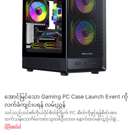
အောင်မြင်သော Gaming PC Case Launch Event ကို
လက်ခံကျင်းပရန် လမ်းညွှန်
သင်သည်သင်၏ကိုယ်ပိုင်စိတ်ကြိုက် PC အိတ်ကိုဖွင့်ရန်စိတ်အားထက်သန်သောဂိမ်းကစားသူတစ်ဦးလား။ နောက်ထပ်မကြည့်ပါနဲ့! အောင်မြင်သော ဂိမ်း PC case launch event ကို လက်ခံကျင်းပခြင်းအတွက် ကျွန်ုပ်တို့၏ပြည့်စုံလမ်းညွှန်ချက်သည် သင့်ပွဲအား ပြင်းထန်စွာအောင်မြင်စေရန်အတွက် လိုအပ်သောကိရိယာများနှင့် အကြံပြုချက်များအားလုံးကို ပေးမည်ဖြစ်ပါသည်။ အစီအစဥ်နှင့် ပရိုမိုးရှင်းမှ အမှတ်တရ စတင်မိတ်ဆက်ခြင်းအထိ၊ ဤဆောင်းပါးသည် သင့်အား အကျုံးဝင်စေပါသည်။ အမှန်တကယ်မမေ့နိုင်သောဂိမ်း PC case launch event ကိုကျင်းပခြင်း၏လျှို့ဝှက်ချက်များကိုသော့ဖွင့်ရန်ဆက်လက်ဖတ်ပါ။ - သင်၏ Gaming PC Case Launch Event ကို စီစဉ်ခြင်းနှင့် စီစဉ်ခြင်း။ ဂိမ်းဆော့သော PC case မိတ်ဆက်ပွဲကို စီစဉ်ခြင်းနှင့် စီစဉ်ခြင်းသည် စိတ်လှုပ်ရှားစရာကောင်းပြီး စိန်ခေါ်မှုတစ်ခုဖြစ်သည်။ ဂိမ်းဆော့သော PC case ပေးသွင်းသူ သို့မဟုတ် ထုတ်လုပ်သူအနေဖြင့်၊ အောင်မြင်သောပွဲတစ်ခုကို လက်ခံကျင်းပခြင်းက သင့်အမှတ်တံဆိပ်အတွက် buzz ကို ဖန်တီးပေးပြီး မြင်နိုင်စွမ်းကို တိုးမြင့်လာစေနိုင်ပါသည်။ ဤလမ်းညွှန်တွင်၊ သင်၏ ဂိမ်းဆော့သော PC case launch event သည် ကြီးကြီးမားမား အောင်မြင်ကြောင်း သေချာစေရန်အတွက် လိုအပ်သော အဆင့်များကို ပေးပါမည်။ ပထမဆုံးနှင့် အရေးကြီးဆုံးမှာ သင့်ပွဲအတွက် ရှင်းရှင်းလင်းလင်း ပန်းတိုင်တစ်ခု ချမှတ်ရန် အရေးကြီးပါသည်။ ထုတ်ကုန်လိုင်းအသစ်ကို ပြသရန်၊ ဦးဆောင်မှုများပြုလုပ်ရန် သို့မဟုတ် အမှတ်တံဆိပ်တစ်ခုသိရှိစေရန် ဖန်တီးရန် သင်ရှာဖွေနေပါသလား။ သင့်ရည်မှန်းချက်များကို ဖော်ထုတ်ပြီးသည်နှင့် သင်သည် ပွဲ၏ ထောက်ပံ့ပို့ဆောင်ရေးအစီအစဉ်ကို စတင်နိုင်ပါသည်။ ၎င်းတွင် သင့်လျော်မည့်နေရာ ရွေးချယ်ခြင်း၊ ရက်စွဲနှင့် အချိန်သတ်မှတ်ခြင်းနှင့် ပွဲအတွက် ဘတ်ဂျက်ဖန်တီးခြင်းတို့ ပါဝင်သည်။ သင်၏ ဂိမ်း PC case launch event အတွက် နေရာကို ရွေးချယ်သောအခါ၊ နေရာ၏ အရွယ်အစားနှင့် တည်နေရာကို ထည့်သွင်းစဉ်းစားရန် အရေးကြီးပါသည်။ သင့်ဧည့်သည်များကို သက်တောင့်သက်သာ ထားရှိနိုင်ပြီး အလွယ်တကူ ဝင်ရောက်နိုင်သော နေရာတစ်ခုကို သင်ရွေးချယ်လိုပါသည်။ ထို့အပြင်၊ ခန်းမ၏ အလုံးစုံသောလေထုကို ထည့်သွင်းစဉ်းစားပါ - ၎င်းသည် သင့်အမှတ်တံဆိပ်၏ ပုံရိပ်နှင့် ကိုက်ညီပါသလား။ ဂိမ်းဆော့သော PC case ထုတ်လုပ်သူ အများအပြားသည် ၎င်းတို့၏ ထုတ်ကုန်များ၏ အလှတရားများကို ထင်ဟပ်စေသော ပြောင်မြောက်ပြီး ခေတ်မီသော နေရာများကို ရွေးချယ်ကြသည်။ ထို့နောက်၊ သင်၏ပွဲအတွက် ဧည့်သည်စာရင်းကို ဖန်တီးရန် အရေးကြီးပါသည်။ သင့်အစီအစဉ်သည် အများဆုံးထိတွေ့မှုကို ရရှိကြောင်းသေချာစေရန် လုပ်ငန်းနယ်ပယ်တွင် သြဇာလွှမ်းမိုးနိုင်သူများ၊ ဂျာနယ်လစ်များနှင့် အလားအလာရှိသော ဖောက်သည်များကို ဖိတ်ကြားပါ။ သင့်မိတ်ဆက်ပွဲအတွက် မီဒီယာလွှမ်းခြုံမှုကို လုံခြုံစေရန် ဂိမ်းစာစောင်များနှင့် ဝဘ်ဆိုက်များသို့ ဆက်သွယ်ရန် စဉ်းစားပါ။ စာနယ်ဇင်းကိရိယာများနှင့် ထုတ်ကုန်သရုပ်ပြများကို ပံ့ပိုးပေးခြင်းသည် သင်၏ ဂိမ်း PC အိတ်များတွင် စိတ်လှုပ်ရှားမှုနှင့် စိတ်ဝင်စားမှုကို ထုတ်ပေးနိုင်သည်။ ပွဲပရိုမိုးရှင်း၏စည်းကမ်းချက်များအရ၊ သင်၏မိတ်ဆက်ပွဲနှင့်ပတ်သက်ပြီး buzz ဖန်တီးရန် Twitter၊ Instagram နှင့် Facebook ကဲ့သို့သော လူမှုမီဒီယာပလက်ဖောင်းများကို အသုံးပြုပါ။ သင်၏ ဂိမ်းဆော့ PC အိတ်အသစ်များ၊ ပွဲစီစဉ်ခြင်းလုပ်ငန်းစဉ်၏ နောက်ကွယ်မှ ဓာတ်ပုံများနှင့် တက်ရောက်သူများအတွက် သီးသန့်လျှော့စျေးများ သို့မဟုတ် ပရိုမိုးရှင်းများအကြောင်း မျှဝေပါ။ သင့်အစီအစဉ်ကို ၎င်းတို့၏နောက်လိုက်များထံ ကြော်ငြာရာတွင် ကူညီရန် ဂိမ်းလွှမ်းမိုးသူများနှင့် ဘလော့ဂါများနှင့်လည်း ပူးပေါင်းနိုင်သည်။ ပွဲနေ့တွင်၊ အရာအားလုံး အဆင်ပြေချောမွေ့စွာ လည်ပတ်နိုင်စေရန် သေချာစွာ စေ့စေ့စပ်စပ် အချိန်ဇယားရှိရန် အရေးကြီးပါသည်။ တက်ရောက်သူများနှင့် ထိတွေ့ပြီး သင်၏ ဂိမ်း PC အိတ်များ၏ အင်္ဂါရပ်များကို ပြသရန် ထုတ်ကုန်သရုပ်ပြများ၊ လက်ဆောင်ပစ္စည်းများနှင့် အမေးအဖြေကဏ္ဍများကို လက်ခံကျင်းပရန် စဉ်းစားပါ။ ဧည့်သည်များအတွက် အစားအသောက်နှင့် အဖျော်ယမကာများ ပံ့ပိုးပေးခြင်းသည် ကြိုဆိုပြီး ပျော်ရွှင်ဖွယ်ကောင်းသော လေထုကို ဖန်တီးပေးနိုင်သည်။ ပွဲအပြီးမှာ တက်ရောက်လာသူတွေနဲ့ သူတို့ရဲ့ အားပေးမှုကို ကျေးဇူးတင်ဖို့ မမေ့ပါနဲ့။ နောင်ဖြစ်ရပ်များအတွက် အကြံပြုချက်များနှင့် အကြံပြုချက်များကို စုဆောင်းရန်အတွက် ပွဲအပြီးတွင် စစ်တမ်းတစ်ခုပေးပို့ရန် စဉ်းစားပါ။ ထို့အပြင်၊ အရှိန်အဟုန်ဆက်လက်တည်မြဲစေရန် သင်၏ဆိုရှယ်မီဒီယာချန်နယ်များနှင့် ဝဘ်ဆိုဒ်များတွင် အဖြစ်အပျက်များမှ ပေါ်လွင်ချက်များကို မျှဝေပါ။ နိဂုံးချုပ်အနေဖြင့်၊ အောင်မြင်သော ဂိမ်း PC case launch event ကို လက်ခံကျင်းပခြင်းသည် ဂရုတစိုက်စီစဉ်ခြင်း၊ အဖွဲ့အစည်းနှင့် အရောင်းမြှင့်တင်မှု လိုအပ်ပါသည်။ ဤလမ်းညွှန်တွင်ဖော်ပြထားသော အဆင့်များကို လိုက်နာခြင်းဖြင့်၊ ပါဝင်ပတ်သက်သူအားလုံးအတွက် အမှတ်တရဖြစ်စေပြီး အကျိုးသက်ရောက်မှုရှိသော အတွေ့အကြုံတစ်ခုဖြစ်ကြောင်း သင်သေချာနိုင်ပါသည်။ ကံကောင်းပါစေ။ - Buzz ဖန်တီးခြင်းနှင့် ဂိမ်းကစားသူများအကြား စိတ်ဝင်စားမှုဖန်တီးခြင်း။ ယနေ့ခေတ် လျင်မြန်သောကမ္ဘာတွင်၊ ထုတ်ကုန်အသစ်များနှင့် ဆန်းသစ်တီထွင်မှုများကို ပုံမှန်မိတ်ဆက်ခြင်းဖြင့် ဂိမ်းစက်မှုလုပ်ငန်းသည် အဆက်မပြတ်တိုးတက်နေပြီး တိုးချဲ့လျက်ရှိသည်။ ဂိမ်းကစားသူများကြားတွင် အလွန်ရေပန်းစားသော ထုတ်ကုန်တစ်ခုမှာ ဂိမ်းဆော့သော PC Case ဖြစ်သည်။ ဤကိစ္စများသည် ဂိမ်းတပ်ဆင်မှု၏ အလုံးစုံသော အလှတရားကို မြှင့်တင်ပေးရုံသာမက လုပ်ဆောင်နိုင်စွမ်းနှင့် စွမ်းဆောင်ရည် အကျိုးကျေးဇူးများကိုလည်း ပေးဆောင်ပါသည်။ ဂိမ်းဆော့သော PC case ပေးသွင်းသူများနှင့် ထုတ်လုပ်သူများအတွက်၊ မိတ်ဆက်ပွဲကို လက်ခံကျင်းပခြင်းသည် ဂိမ်းကစားသူများကြား စိတ်ဝင်စားမှုကို ဖန်တီးရန်နှင့် ဂိမ်းကစားသူများကြား စိတ်ဝင်စားမှုကို ဖန်တီးရန် အကောင်းဆုံးနည်းလမ်းတစ်ခုဖြစ်သည်။ ဤလမ်းညွှန်ချက်သည် အောင်မြင်သော ဂိမ်း PC case launch event ကို စီစဉ်ခြင်းမှ စတင်လုပ်ဆောင်ခြင်းအထိ မည်သို့ကျင်းပရမည်ကို အသေးစိတ် ခြုံငုံသုံးသပ်ပေးပါမည်။ အောင်မြင်သော မိတ်ဆက်ပွဲကို လက်ခံကျင်းပသည့်အခါတွင် အစီအစဉ်ဆွဲခြင်းသည် အဓိကဖြစ်သည်။ ပထမအဆင့်မှာ ပွဲ၏ပန်းတိုင်နှင့် ရည်မှန်းချက်များကို ဆုံးဖြတ်ရန်ဖြစ်သည်။ အမှတ်တံဆိပ်အသိအမြင်တိုးပွားစေရန်၊ ဦးဆောင်မှုများပြုလုပ်ရန် သို့မဟုတ် ထုတ်ကုန်အသစ်တစ်ခုကို ရိုးရိုးရှင်းရှင်းပြသရန် သင်ရှာဖွေနေပါသလား။ သင်၏ပန်းတိုင်များကို ဖော်ထုတ်ပြီးသည်နှင့်၊ ရက်စွဲ၊ နေရာနှင့် ဘတ်ဂျက်ကဲ့သို့သော ပွဲ၏ သယ်ယူပို့ဆောင်ရေးအစီအစဉ်ကို စတင်နိုင်ပါသည်။ သင်၏ မိတ်ဆက်ပွဲအတွက် နေရာကို ရွေးချယ်ရာတွင်၊ သင့်ပစ်မှတ် ပရိသတ်အတွက် အလွယ်တကူ ရနိုင်သော တည်နေရာကို စဉ်းစားပါ။ ဂိမ်းကွန်ဗင်းရှင်း သို့မဟုတ် ကုန်စည်ပြပွဲသည် ဂိမ်းကစားသူအများအပြားကို တစ်နေရာတည်းတွင်ရောက်ရှိရန် အကောင်းဆုံးဆက်တင်တစ်ခုဖြစ်သည်။ တစ်နည်းအားဖြင့် သင်သည် ပိုမိုရင်းနှီးပြီး သီးသန့်အတွေ့အကြုံဖန်တီးရန် သင့်ကိုယ်ပိုင် အရောင်းပြခန်း သို့မဟုတ် ရုံးခန်းတွင် ပွဲစီစဉ်နိုင်သည်။ ဂိမ်းကစားသူများကြား စိတ်ဝင်စားမှုရရှိစေရန်၊ ပွဲသို့ဦးတည်သည့် buzz ဖန်တီးရန် အရေးကြီးပါသည်။ မိတ်ဆက်ပွဲနှင့်ပတ်သက်သည့် စကားလုံးများကို ဖြန့်ကျက်ရန် ဆိုရှယ်မီဒီယာပလက်ဖောင်းများ၊ အီးမေးလ်စျေးကွက်ရှာဖွေရေးနှင့် စာနယ်ဇင်းထုတ်ဝေမှုများကို အသုံးပြုပါ။ ဂိမ်းဆော့သော PC အိတ်အသစ်၏ အမြည်းနှင့် ခိုးကြည့်မှုများသည် အလားအလာရှိသော တက်ရောက်သူများကြားတွင် မျှော်လင့်ခြင်းနှင့် စိတ်လှုပ်ရှားခြင်းကို တည်ဆောက်ရန် ကူညီပေးပါသည်။ ပွဲနေ့တွင်၊ ဂိမ်းကစားသူများအတွက် ကြိုဆိုပြီး ဆွဲဆောင်မှုရှိသော အငွေ့အသက်ကို ဖန်တီးပါ။ ဂိမ်းပီစီအိတ်၏အင်္ဂါရပ်များကိုပြသသည့်အပြန်အလှန်တုံ့ပြန်သည့်ပြကွက်များကိုတပ်ဆင်ကာ ထုတ်ကုန်ကို ကိုယ်တိုင်တွေ့ကြုံခံစားနိုင်စေရန် တက်ရောက်လာသူများအား လက်ဖြင့်သရုပ်ပြမှုများကို ပံ့ပိုးပေးပါသည်။ ဧည့်သည်များနှင့် ပိုမိုထိတွေ့ဆက်ဆံပြီး အမှတ်ရဖွယ်အတွေ့အကြုံကို ဖန်တီးရန် ဂိမ်းပြိုင်ပွဲများ ကျင်းပခြင်း သို့မဟုတ် လက်ဆောင်ပစ္စည်းများကို လက်ခံကျင်းပရန် စဉ်းစားပါ။ ကွန်ရက်ချိတ်ဆက်ခြင်းသည် အောင်မြင်သော မိတ်ဆက်ပွဲတစ်ခု၏ အရေးကြီးသော ကဏ္ဍတစ်ခုလည်းဖြစ်သည်။ တက်ရောက်သူများနှင့် ချိတ်ဆက်ရန်၊ အကြံပြုချက်များကို စုဆောင်းရန်နှင့် အလားအလာရှိသော လုပ်ဖော်ကိုင်ဖက်များ သို့မဟုတ် ဖြန့်ဖြူးသူများနှင့် ဆက်ဆံရေးတည်ဆောက်ရန် အချိန်ယူပါ။ ထုတ်ကုန်ကို စိတ်ဝင်စားသည့် ဂိမ်းကစားသူများထံမှ ဆက်သွယ်ရန် အချက်အလက်များကို စုဆောင်းခြင်းသည် ပွဲအပြီးတွင် ၎င်းတို့နှင့် လိုက်လျောညီထွေဖြစ်စေရန် ကူညီပေးပြီး နောက်ထပ်ရောင်းအားကို မြှင့်တင်နိုင်မည်ဖြစ်သည်။ နိဂုံးချုပ်အနေဖြင့်၊ အောင်မြင်သော ဂိမ်း PC case launch event ကို လက်ခံကျင်းပခြင်းသည် ဂရုတစိုက်စီစဉ်ခြင်း၊ ပရိုမိုးရှင်းနှင့် အကောင်အထည်ဖော်ရန် လိုအပ်ပါသည်။ ဂိမ်းကစားသူများအကြား စိတ်ဝင်စားဖွယ်ကောင်းသော ဖန်တီးမှုများဖန်တီးခြင်းဖြင့်၊ သင်သည် သင့်ထုတ်ကုန်ကို ထိရောက်စွာပြသနိုင်ပြီး သင့်ဂိမ်းဆော့ဖ်ဝဲအတွက် ရောင်းအားကို တွန်းအားပေးနိုင်ပါသည်။ ထို့ကြောင့် ယနေ့တွင် သင်၏မိတ်ဆက်ပွဲကို စတင်စီစဉ်ပြီး ဂိမ်းအသိုက်အဝန်းအပေါ် တည်မြဲသော အထင်ကြီးမှုတစ်ခု ပြုလုပ်ပါ။ - သင်၏ PC Cases များ၏ နောက်ဆုံးရအင်္ဂါရပ်များနှင့် ဒီဇိုင်းကို ပြသခြင်း။ အောင်မြင်သော ဂိမ်းဆော့သော PC case မိတ်ဆက်ပွဲကို လက်ခံကျင်းပခြင်းသည် သင်၏ gaming PC case များ၏ နောက်ဆုံးထွက်အင်္ဂါရပ်များနှင့် ဒီဇိုင်းများကို ပြသရန်အတွက် မရှိမဖြစ်လိုအပ်ပါသည်။ ကောင်းစွာစီစဉ်ထားပြီး အကောင်အထည်ဖော်သည့်ပွဲသည် ဖောက်သည်များနှင့် မီဒီယာများကြားတွင် စိတ်လှုပ်ရှားမှုကို ဖြစ်ပေါ်စေပြီး အရောင်းနှင့် အမှတ်တံဆိပ်ကို မြင်နိုင်စွမ်းကို တိုးမြင့်လာစေပါသည်။ ဤလမ်းညွှန်တွင်၊ သင့်ပရိသတ်ကို ရေရှည်စွဲမြဲစေမည့် အောင်မြင်သောဂိမ်း PC case launch event ကို လက်ခံကျင်းပရန်အတွက် အဓိကဗျူဟာများကို ဆွေးနွေးပါမည်။ သင်၏ဂိမ်း PC case launch event ကိုစီစဉ်သောအခါ၊ သင်၏ပစ်မှတ်ပရိသတ်ကို ထည့်သွင်းစဉ်းစားရန် အရေးကြီးပါသည်။ သင့်အစီအစဉ်ကို အများသူငှာ ဖွင့်မည်လား သို့မဟုတ် လုပ်ငန်းနယ်ပယ်မှ ကျွမ်းကျင်ပညာရှင်များနှင့် မီဒီယာများအတွက် ပိုမိုသီးသန့်ပွဲဖြစ်မည်ဆိုသည်ကို ခွဲခြားသတ်မှတ်ပါ။ ၎င်းသည် သင့်ဧည့်သည်များအတွက် ဆွဲဆောင်မှုအရှိဆုံးဖြစ်မည့် ပရိုဂရမ်အမျိုးအစားနှင့် လှုပ်ရှားမှုများကို ဆုံးဖြတ်ရန် သင့်အား ကူညီပေးပါမည်။ သင်၏ဂိမ်း PC case မိတ်ဆက်ပွဲအတွက် မှန်ကန်သောနေရာကို ရွေးချယ်ခြင်းသည် သင့်တက်ရောက်လာသူများအတွက် အမှတ်တရနှင့် အကျိုးသက်ရောက်မှုရှိသော အတွေ့အကြုံကို ဖန်တီးရန် အရေးကြီးပါသည်။ ပြောင်လက်တောက်ပသော ဂိုဒေါင်နေရာ၊ စတိုင်ကျသော အရောင်းပြခန်း သို့မဟုတ် ခေတ်မီသော ပွဲလမ်းသဘင်နေရာတစ်ခုကို သင်ရွေးချယ်သည်ဖြစ်စေ နေရာသည် သင့်ဂိမ်း PC အိတ်များ၏ အလှတရားနှင့် တံဆိပ်တပ်ခြင်းများနှင့် ကိုက်ညီကြောင်း သေချာပါစေ။ ခန်းမ၏ အပြင်အဆင်သည် ပွဲ၏စီးဆင်းမှုကို မည်သို့အကျိုးသက်ရောက်စေမည်ကို ထည့်သွင်းစဉ်းစားပြီး သင့်ထုတ်ကုန်များကို ပြသရန်နှင့် ဧည့်သည်များနှင့် ထိတွေ့ရန် နေရာအလုံအလောက်ရှိစေရန် သေချာပါစေ။ သင်၏ဂိမ်း PC အိတ်များ၏ နောက်ဆုံးထွက်အင်္ဂါရပ်များနှင့် ဒီဇိုင်းများကို ပြသခြင်းအပြင်၊ တက်ရောက်လာသူများအတွက် အမှန်တကယ် နှစ်မြှုပ်ထားသော အတွေ့အကြုံကို ဖန်တီးရန် သင့်အစီအစဉ်တွင် အပြန်အလှန်အကျိုးသက်ရောက်မှုရှိသော အစိတ်အပိုင်းများကို ထည့်သွင်းစဉ်းစားပါ။ ဧည့်သည်များသည် သင့် PC အိတ်များ၏ လုပ်ဆောင်နိုင်စွမ်းကို စမ်းသပ်နိုင်သည့် သရုပ်ပြဘူတာရုံများကို သတ်မှတ်ပြီး RGB အလင်းရောင်ကို စိတ်ကြိုက်ပြင်ဆင်ခြင်း သို့မဟုတ် သင့်ကိစ္စများ၏ ကေဘယ်လ်စီမံခန့်ခွဲမှု ရွေးချယ်မှုများကို ရှာဖွေခြင်းကဲ့သို့သော လက်ပေါ်အတွေ့အကြုံများအတွက် အခွင့်အလမ်းများ ပေးဆောင်နိုင်သည်။ သင်၏ ဂိမ်းဆော့သော PC case launch event ၏ အကျိုးသက်ရောက်မှုကို အမြင့်ဆုံးဖြစ်စေရန်၊ သင့်မက်ဆေ့ချ်ကို ချဲ့ထွင်ပြီး ပိုမိုကျယ်ပြန့်သော ပရိသတ်ထံ ရောက်ရှိစေရန် ကူညီပေးနိုင်သည့် သြဇာလွှမ်းမိုးနိုင်သူများနှင့် လုပ်ငန်းကျွမ်းကျင်သူများ၏ အကူအညီကို စာရင်းသွင်းပါ။ လူကြိုက်များသော ဂိမ်းဆော့သည့် YouTubers၊ နည်းပညာဘလော့ဂါများနှင့် ဆိုရှယ်မီဒီယာလွှမ်းမိုးသူများကို ဖိတ်ကြားပြီး ၎င်းတို့၏အတွေ့အကြုံများကို ၎င်းတို့၏နောက်လိုက်များနှင့် မျှဝေရန် ပွဲသို့ ဖိတ
ပိုပြီးဖတ်ပါ