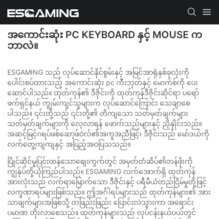
အကောင်းဆုံး PC KEYBOARD နှင့် MOUSE က
ဘာလဲ။
ESGAMING သည် လုပ်ဆောင်နိုင်စွမ်းနှင့် အမြင်အာရုံနှစ်ခုလုံးကို
ပေါင်းစပ်ထားသည့် အကောင်းဆုံး pc ကီးဘုတ်နှင့် မောက်စ်ကို ပေး
ဆောင်ပါသည်။ ထုတ်ကုန်၏ ဒီဇိုင်းကို ထုတ်ကုန်ဒီဇိုင်းဆိုင်ရာ ပရော်
ဖက်ရှင်နယ် ကျွမ်းကျင်သူများက လုပ်ဆောင်ကြောင်း သေချာစေ
ပါသည်။ ၎င်းတို့သည် ၎င်းတို့၏ တိကျသော သတ်မှတ်ချက်များ
သတ်မှတ်ချက်များကို လေ့လာရန် ဖောက်သည်များနှင့် ညှိနှိုင်းသည်။
အဆင့်မြင့်ဂရပ်ဖစ်ဆော့ဖ်ဝဲလ်၏အကူအညီဖြင့်၊ ဒီဇိုင်းသည် မော်ဒယ်ကို
လက်တွေ့ကျကျနှင့် အပြည့်အဝပြသသည်။
ပြိုင်ဆိုင်မှုပြင်းထန်သောစျေးကွက်တွင် အမှတ်တံဆိပ်၏တန်ဖိုးကို
ကျွန်ုပ်တို့ယုံကြည်ပါသည်။ ESGAMING လက်အောက်ရှိ ထုတ်ကုန်
အားလုံးသည် လက်ရာမြောက်သော ဒီဇိုင်းနှင့် ပရီမီယံတည်ငြိမ်မှုတို့ဖြင့်
လက္ခဏာရပ်များဖြစ်သည်။ ဤအင်္ဂါရပ်များသည် ထုတ်ကုန်များ၏ အား
သာချက်များအဖြစ်သို့ တဖြည်းဖြည်း ပြောင်းလဲသွားကာ အရောင်း
ပမာဏ တိုးလာစေသည်။ ထုတ်ကုန်များသည် လုပ်ငန်းနယ်ပယ်တွင်