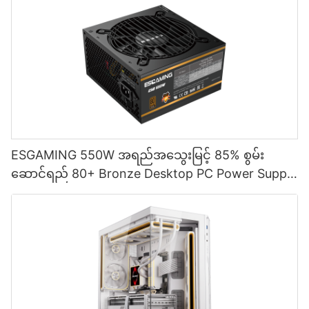
ESGAMING 550W အရည်အသွေးမြင့် 85% စွမ်း
ဆောင်ရည် 80+ Bronze Desktop PC Power Supply
ထောက်ပံ့ရေးပစ္စည်းများ ESB550W