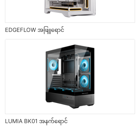
EDGEFLOW အဖြူရောင်
LUMIA BK01 အနက်ရောင်