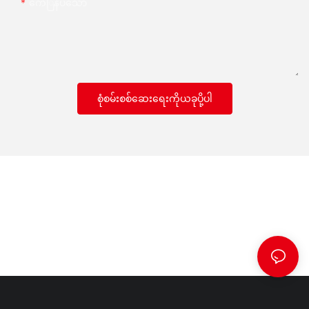
ကေြနပ်သော
စုံစမ်းစစ်ဆေးရေးကိုယခုပို့ပါ