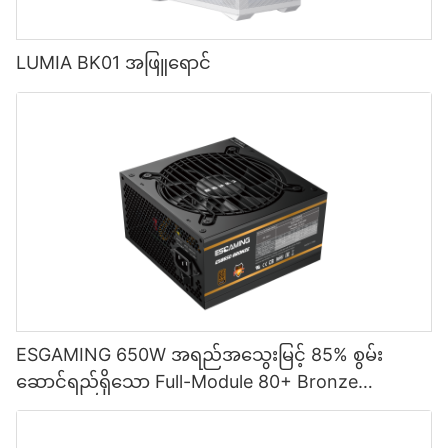
LUMIA BK01 အဖြူရောင်
ESGAMING 650W အရည်အသွေးမြင့် 85% စွမ်း
ဆောင်ရည်ရှိသော Full-Module 80+ Bronze
Desktop PC Power Supply ထောက်ပံ့မှု ESB650W