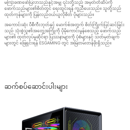
မကြာခဏဖော်ပြလာသည်နှင့်အမျှ ၎င်းတို့သည် အမှတ်တံဆိပ်ကို
ဖောက်သည်များ၏စိတ်တွင် ရေးထွင်းရန် ကူညီပေးသည်။ သူတို့သည်
ထုတ်ကုန်များကို ပြန်လည်ဝယ်ယူလိုစိတ် ပိုများသည်။
အကောင်းဆုံး ပီစီကီးဘုတ်နှင့် မောက်စ်အတွက် စိတ်ကြိုက်ပြင်ဆင်ခြင်း
သည် သုံးစွဲသူ၏အတွေ့အကြုံကို ပိုမိုကောင်းမွန်စေသည့် ဖောက်သည်
များ၏ ထုတ်လုပ်မှုဆိုင်ရာ ပြဿနာများကို ပုံစံများနှင့် သတ်မှတ်ချက်
များတွင် ဖြေရှင်းရန် ESGAMING တွင် အမြဲတမ်းတန်ဖိုးရှိသည်။
ဆက်စပ်ဆောင်းပါးများ