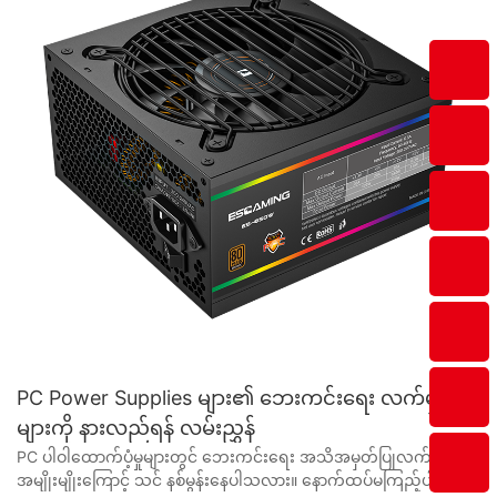
PC Power Supplies များ၏ ဘေးကင်းရေး လက်မှတ်
များကို နားလည်ရန် လမ်းညွှန်
PC ပါဝါထောက်ပံ့မှုများတွင် ဘေးကင်းရေး အသိအမှတ်ပြုလက်မှတ် အမျိုးမျိုးကြောင့် သင် နစ်မွန်းနေပါသလား။ နောက်ထပ်မကြည့်ပါနဲ့။ ဤပြည့်စုံသောလမ်းညွှန်ချက်သည် မတူညီသော အသိအမှတ်ပြုလက်မှတ်များကို ခွဲခြမ်းစိပ်ဖြာပြီး သင့်ကွန်ပျူတာအတွက် ဘေးကင်းပြီး ယုံကြည်စိတ်ချရသော ပါဝါထောက်ပံ့မှုကို သေချာစေရန်အတွက် မည်သည့်အရာများသည် အရေးကြီးကြောင်း နားလည်ကူညီပေးပါမည်။ အသိပေးပြီး သင့် PC စနစ်ထည့်သွင်းမှုအတွက် အကောင်းဆုံးရွေးချယ်မှုပြုလုပ်ပါ။ - PC Power Supplies ၏ ခြုံငုံသုံးသပ်ချက်နှင့် Safety Certifications ၏ အရေးပါမှု ယနေ့နည်းပညာဖြင့်မောင်းနှင်သောကမ္ဘာတွင်၊ PC power supply နှင့်ပတ်သက်လာသောအခါဘေးကင်းရေးလက်မှတ်များ၏အရေးကြီးမှုကိုနားလည်ရန်အရေးကြီးပါသည်။ မည်သည့်ကွန်ပြူတာစနစ်၏ဗဟိုချက်အဖြစ်မဆို အကောင်းဆုံးစွမ်းဆောင်ရည်နှင့် လုပ်ဆောင်နိုင်စွမ်းကိုသေချာစေရန်အတွက် လိုအပ်သော လျှပ်စစ်စွမ်းအင်ကို ပါဝါထောက်ပံ့မှုတွင် တာဝန်ရှိပါသည်။ ယုံကြည်စိတ်ချရပြီး ဘေးကင်းလုံခြုံသော ပါဝါထောက်ပံ့မှုမရှိပါက ကွန်ပျူတာစနစ်သည် ပျက်စီးခြင်း၊ ချွတ်ယွင်းခြင်း သို့မဟုတ် မီးဘေးအန္တရာယ်များပင် ဖြစ်နိုင်ချေရှိသည်။ PC ပါဝါထောက်ပံ့မှုကို ဝယ်ယူသည့်အခါတွင် သုံးစွဲသူများသည် ပါဝါထောက်ပံ့ရောင်းချသူများနှင့် ထုတ်လုပ်သူများထံမှ ရွေးချယ်စရာများစွာနှင့် ရင်ဆိုင်ရလေ့ရှိသည်။ သင့်ကွန်ပြူတာစနစ်၏ ဘေးကင်းပြီး အသက်ရှည်ကြောင်း သေချာစေရန်အတွက် အဆိုပါ ပါဝါထောက်ပံ့မှုများနှင့် ဆက်စပ်သော ဘေးကင်းရေး လက်မှတ်များကို နားလည်ရန် အရေးကြီးပါသည်။ ပထမဦးစွာ၊ အရေးကြီးဆုံးအချက်မှာ power supply သည် မည်ကဲ့သို့ လုပ်ဆောင်သည်ကို နားလည်ရန် အရေးကြီးပါသည်။ PC ပါဝါထောက်ပံ့မှုသည် နံရံပလပ်ပေါက်မှ AC ပါဝါအား DC ပါဝါအဖြစ်သို့ ပြောင်းလဲပေးသည့် စက်ပစ္စည်းတစ်ခုဖြစ်ပြီး ကွန်ပျူတာစနစ်အတွင်းရှိ အစိတ်အပိုင်းများကို အသုံးပြုနိုင်သည်။ ဤလုပ်ငန်းစဉ်တွင် ကာပတ်စီတာများ၊ ထရန်စစ္စတာများနှင့် ထရန်စဖော်မာများကဲ့သို့ အမျိုးမျိုးသော လျှပ်စစ်အစိတ်အပိုင်းများပါ၀င်ပြီး ၎င်းတို့အားလုံးသည် အရည်အသွေးမြင့်ပြီး ဘေးကင်းလုံခြုံသော စံချိန်စံညွှန်းများနှင့် ကိုက်ညီရမည် ဖြစ်သည်။ PC ပါဝါထောက်ပံ့မှုကို ၀ ယ်သောအခါရှာဖွေရန်အရေးကြီးဆုံးဘေးကင်းလုံခြုံရေးလက်မှတ်များထဲမှတစ်ခုမှာ UL (Underwriters Laboratories) လက်မှတ်ဖြစ်သည်။ ဤအသိအမှတ်ပြုလက်မှတ်သည် ပါဝါထောက်ပံ့မှုကို စမ်းသပ်ပြီး ကမ္ဘာလုံးဆိုင်ရာ အသိအမှတ်ပြုဘေးကင်းရေးအဖွဲ့အစည်း UL မှ သတ်မှတ်ထားသည့် ဘေးကင်းရေးစံနှုန်းများနှင့် ကိုက်ညီကြောင်း သေချာစေပါသည်။ UL အသိအမှတ်ပြု ပါဝါထောက်ပံ့မှုတစ်ခုသည် လျှပ်စစ်ရှော့ခ်ဖြစ်မှု၊ မီးဘေးအန္တရာယ်နှင့် အခြားဖြစ်နိုင်ခြေအန္တရာယ်များအတွက် တင်းကျပ်သောဘေးကင်းရေးစံနှုန်းများနှင့် ကိုက်ညီကြောင်း သေချာစေရန် ပြင်းထန်သောစမ်းသပ်မှုကို ပြုလုပ်ထားသည်။ UL လက်မှတ်အပြင် PC ပါဝါထောက်ပံ့မှုကို ဝယ်ယူသည့်အခါ ရှာဖွေရန် အခြားဘေးကင်းလုံခြုံရေး လက်မှတ်များလည်း ရှိသေးသည်။ ၎င်းတို့တွင် CE (Conformité Européenne)၊ FCC (ဖက်ဒရယ်ဆက်သွယ်ရေးကော်မရှင်) နှင့် RoHS (အန္တရာယ်ရှိသောပစ္စည်းကန့်သတ်ခြင်း) ကဲ့သို့သော အသိအမှတ်ပြုလက်မှတ်များ ပါဝင်သည်။ ဤထောက်ခံချက်တစ်ခုစီသည် ပါဝါထောက်ပံ့မှုကို စမ်းသပ်ပြီး မတူညီသော ဒေသများနှင့် စည်းမျဉ်းများအလိုက် ဘေးကင်းရေးစံနှုန်းများနှင့် ကိုက်ညီကြောင်း သေချာစေသည်။ ပါဝါထောက်ပံ့သူ သို့မဟုတ် ထုတ်လုပ်သူအား ရွေးချယ်သည့်အခါ၊ ဘေးကင်းပြီး ယုံကြည်စိတ်ချရသော ပါဝါထောက်ပံ့ရေးပစ္စည်းများ ထုတ်လုပ်ခြင်းအတွက် ၎င်းတို့၏ ဂုဏ်သတင်းနှင့် ခြေရာခံမှတ်တမ်းကို သုတေသနပြုရန် အရေးကြီးပါသည်။ အရည်အသွေးမြင့်ထုတ်ကုန်များထုတ်လုပ်သည့်သမိုင်းကြောင်းရှိပြီး ဘေးကင်းရေးနှင့် စက်မှုလုပ်ငန်းစံနှုန်းများကိုလိုက်နာရန် ခိုင်မာသောကတိကဝတ်ရှိသည့်ကုမ္ပဏီများကို ရှာဖွေပါ။ နိဂုံးချုပ်အနေဖြင့်၊ PC ပါဝါထောက်ပံ့မှုများ၏ ဘေးကင်းရေး အသိအမှတ်ပြုလက်မှတ်များကို နားလည်ခြင်းသည် သင့်ကွန်ပျူတာစနစ်၏ ဘေးကင်းမှုနှင့် ယုံကြည်စိတ်ချရမှုကို သေချာစေရန်အတွက် အရေးကြီးပါသည်။ ကျော်ကြားသောအဖွဲ့အစည်းများမှ စမ်းသပ်ပြီး အသိအမှတ်ပြုထားသော ပါဝါထောက်ပံ့မှုအား ရွေးချယ်ခြင်းဖြင့်၊ သင့်ကွန်ပျူတာစနစ်ကို ဖြစ်နိုင်ချေရှိသော အန္တရာယ်များနှင့် အန္တရာယ်များမှ ကာကွယ်ထားကြောင်း သင်စိတ်ချနိုင်ပါသည်။ PC ပါဝါထောက်ပံ့မှုကို ဝယ်ယူသည့်အခါ ဘေးကင်းရေးကို အမြဲဦးစားပေးရန် မမေ့ပါနှင့်၊ သင့်စိတ်အေးချမ်းမှုအတွက် ဂုဏ်သိက္ခာရှိသော ပါဝါထောက်ပံ့သူ သို့မဟုတ် ထုတ်လုပ်သူအား ရွေးချယ်ပါ။ - PC Power Supplies အတွက် ဘုံလုံခြုံရေး လက်မှတ်များ ယနေ့ခေတ်ကမ္ဘာကြီးတွင်၊ အလုပ်၊ ဖျော်ဖြေရေး သို့မဟုတ် ဆက်သွယ်ရေးအတွက်ဖြစ်စေ ကျွန်ုပ်တို့၏နေ့စဉ်ဘဝများတွင် ကွန်ပျူတာများသည် မရှိမဖြစ်လိုအပ်သောအစိတ်အပိုင်းတစ်ခုဖြစ်လာသည်။ ကွန်ပျူတာတိုင်း၏ နှလုံးသားတွင် ပါဝါထောက်ပံ့ရေးယူနစ် (PSU) သည် ကွန်ပြူတာအတွင်းရှိ အစိတ်အပိုင်းအားလုံးကို ပါဝါပေးပို့ရန် တာဝန်ရှိသည်။ သင့်ကွန်ပြူတာတည်ဆောက်မှုအတွက် PSU ကိုရွေးချယ်သည့်အခါတွင် ထည့်သွင်းစဉ်းစားရမည့် အရေးကြီးဆုံးအချက်တစ်ခုမှာ ဘေးကင်းရေးလက်မှတ်များဖြစ်သည်။ ဤအသိအမှတ်ပြုလက်မှတ်များသည် PSU သည် ဘေးအန္တရာယ်ကင်းရှင်းမှုနှင့် အရည်အသွေးအတွက် အချို့သောစက်မှုလုပ်ငန်းစံနှုန်းများနှင့် ကိုက်ညီကြောင်း သေချာစေပြီး၊ သင့်ကွန်ပျူတာသည် ဖြစ်နိုင်ချေရှိသော အန္တရာယ်များမှ ကာကွယ်ပေးကြောင်း စိတ်အေးချမ်းသာစွာ ပေးဆောင်သည်။ သင်၏ PC အတွက် PSU ကိုရွေးချယ်ရာတွင် သင်ရှာဖွေသင့်သည့် ဘုံဘေးကင်းရေး လက်မှတ်များစွာရှိသည်။ ပထမဆုံးနှင့် အထင်ရှားဆုံး အသိအမှတ်ပြုလက်မှတ်မှာ ကမ္ဘာလုံးဆိုင်ရာ ဘေးကင်းရေးအတိုင်ပင်ခံနှင့် အသိအမှတ်ပြုလက်မှတ်ကုမ္ပဏီတစ်ခုဖြစ်သည့် Underwriters Laboratories မှ ထုတ်ပေးသော UL လက်မှတ်ဖြစ်သည်။ UL အသိအမှတ်ပြုလက်မှတ်ပါရှိသော PSU သည် တင်းကျပ်သောဘေးကင်းရေးစံနှုန်းများနှင့် ကိုက်ညီပြီး သတ်မှတ်ထားသောဘောင်များအတွင်း ဘေးကင်းစွာလည်ပတ်နိုင်စေရန်အတွက် ပြင်းထန်သောစမ်းသပ်မှုများကို ပြုလုပ်ခဲ့ပါသည်။ ရှာဖွေရန် နောက်ထပ်အရေးကြီးသော အသိအမှတ်ပြုလက်မှတ်မှာ PSU သည် ဥရောပသမဂ္ဂဘေးကင်းရေးစံနှုန်းများနှင့် ကိုက်ညီကြောင်း ညွှန်ပြသော CE အမှတ်အသားဖြစ်သည်။ CE အမှတ်အသားသည် EU တွင်ရောင်းချသည့် အီလက်ထရွန်နစ်ထုတ်ကုန်အားလုံးအတွက် မရှိမဖြစ်လိုအပ်ချက်ဖြစ်ပြီး PSU သည် လိုအပ်သောဘေးကင်းမှုနှင့် သဘာဝပတ်ဝန်းကျင်ဆိုင်ရာလိုအပ်ချက်များနှင့် ကိုက်ညီကြောင်း သေချာစေပါသည်။ UL နှင့် CE လက်မှတ်များအပြင် FCC၊ RoHS နှင့် TUV ကဲ့သို့သော အသိအမှတ်ပြုလက်မှတ်များကိုလည်း ရှာဖွေသင့်သည်။ FCC အသိအမှတ်ပြုလက်မှတ်သည် အမေရိကန်ပြည်ထောင်စုရှိ လျှပ်စစ်သံလိုက်ဝင်ရောက်စွက်ဖက်မှုဆိုင်ရာ စည်းမျဉ်းများနှင့် ကိုက်ညီကြောင်း သေချာစေပြီး RoHS လက်မှတ်သည် အီလက်ထရွန်နစ်ထုတ်ကုန်များတွင် အန္တရာယ်ရှိသော အရာအချို့အသုံးပြုမှုကို ကန့်သတ်ထားသည်။ အခြားတစ်ဖက်တွင် TUV အသိအမှတ်ပြုလက်မှတ်ကို ဂျာမန်အသိအမှတ်ပြုအဖွဲ့ TUV Rheinland မှထုတ်ပေးပြီး PSU သည် တင်းကျပ်သောဘေးကင်းမှုနှင့် အရည်အသွေးစံနှုန်းများနှင့်ပြည့်မီကြောင်း အာမခံပါသည်။ သင့် PC အတွက် PSU တစ်ခုကို ရွေးချယ်သောအခါတွင် လိုအပ်သော ဘေးကင်းရေး အသိအမှတ်ပြု လက်မှတ်များပါရှိသော ထုတ်ကုန်များကို ပေးဆောင်သည့် ဂုဏ်သိက္ခာရှိသော ပါဝါထောက်ပံ့သူ သို့မဟုတ် ပါဝါထောက်ပံ့သည့် ထုတ်လုပ်သူအား ရှာဖွေရန် အရေးကြီးပါသည်။ မှန်ကန်သော အသိအမှတ်ပြုလက်မှတ်များနှင့်အတူ PSU ကို ရွေးချယ်ခြင်းဖြင့်၊ သင့်ကွန်ပျူတာသည် လျှပ်စစ်အန္တရာယ်များနှင့် ချို့ယွင်းချက်များမှ ကာကွယ်ထားကြောင်း သေချာစေကာ သင့် PC ကို ယုံကြည်စိတ်ချစွာ အသုံးပြုနိုင်မည်ဖြစ်သည်။ နိဂုံးချုပ်အနေဖြင့်၊ သင့်ကွန်ပျူတာ၏ ဘေးကင်းမှုနှင့် စွမ်းဆောင်ရည်ကို သေချာစေရန်အတွက် PC ပါဝါထောက်ပံ့မှုများ၏ လုံခြုံရေးဆိုင်ရာ အသိအမှတ်ပြုလက်မှတ်များကို နားလည်ရန် အရေးကြီးပါသည်။ ကျော်ကြားသော ပါဝါထောက်ပံ့သူ သို့မဟုတ် ထုတ်လုပ်သူထံမှ မှန်ကန်သော အသိအမှတ်ပြုလက်မှတ်များနှင့်အတူ PSU ကို ရွေးချယ်ခြင်းဖြင့်၊ သင်သည် သင်၏ရင်းနှီးမြှုပ်နှံမှုကို ကာကွယ်နိုင်ပြီး ယုံကြည်စိတ်ချရသော ကွန်ပျူတာအတွေ့အကြုံကို ခံစားနိုင်သည်။ ဒါကြောင့် နောက်တစ်ကြိမ် PSU အသစ်အတွက် စျေးကွက်ထဲရောက်တဲ့အခါ သင့်ကွန်ပျူတာဟာ ဘေးကင်းလုံခြုံကြောင်း သေချာစေဖို့ UL, CE, FCC, FCC, RoHS နဲ့ TUV အသိအမှတ်ပြုလက်မှတ်တွေကို ရှာကြည့်ပါ။ - ဘေးကင်းရေး အသိအမှတ်ပြုလက်မှတ်များအတွက် စံသတ်မှတ်ချက်များနှင့် စမ်းသပ်ခြင်းနည်းလမ်းများ PC ပါဝါထောက်ပံ့မှုများ၏ ဘေးကင်းမှုနှင့် ယုံကြည်စိတ်ချရမှုကို သေချာစေရန်အတွက် အမျိုးမျိုးသော ဘေးကင်းရေးဆိုင်ရာ အသိအမှတ်ပြုလက်မှတ်များကို နားလည်ရန် အရေးကြီးပါသည်။ ဤလမ်းညွှန်တွင်၊ လျှပ်စစ်ဓာတ်အားပေးသွင်းသူများနှင့် ဓာတ်အားပေးထုတ်လုပ်သူများ လိုက်နာရမည့် လုပ်ငန်းခွင်စံချိန်စံညွှန်းများနှင့်ကိုက်ညီသော အရည်အသွေးမြင့်ထုတ်ကုန်များကို စားသုံးသူများအား ပံ့ပိုးပေးနိုင်ရန် လုံခြုံရေးဆိုင်ရာ အသိအမှတ်ပြုလက်မှတ်များအတွက် စံနှုန်းများနှင့် စမ်းသပ်မှုနည်းလမ်းများကို ကျွန်ုပ်တို့ အသေးစိပ်လေ့လာပါမည်။ PC ပါဝါထောက်ပံ့မှုများအတွက် အရေးကြီးဆုံးဘေးကင်းလုံခြုံရေး အသိအမှတ်ပြုလက်မှတ်များထဲမှတစ်ခုမှာ UL (Underwriters Laboratories) လက်မှတ်ဖြစ်သည်။ UL သည် လျှပ်စစ်ထုတ်ကုန်များအတွက် တင်းကြပ်သော ဘေးကင်းရေး စံနှုန်းများကို သတ်မှတ်ပေးသည့် ကမ္ဘာတစ်ဝှမ်း အသိအမှတ်ပြု စမ်းသပ်ခြင်းနှင့် အသိအမှတ်ပြု လက်မှတ် အဖွဲ့အစည်းတစ်ခုဖြစ်သည်။ UL လက်မှတ်ရရှိရန်၊ ပါဝါထောက်ပံ့ထုတ်လုပ်သူများသည် ၎င်းတို့၏ထုတ်ကုန်များကို အဖွဲ့အစည်း၏ဘေးကင်းရေးလိုအပ်ချက်များနှင့် ကိုက်ညီကြောင်း သေချာစေရန် တင်းကျပ်သောစမ်းသပ်မှုလုပ်ထုံးလုပ်နည်းများထံ တင်ပြရမည်ဖြစ်သည်။ UL လက်မှတ်အတွက် စံသတ်မှတ်ချက်များတွင် လျှပ်ကာခံနိုင်ရည်၊ ယိုစိမ့်သောလျှပ်စီးကြောင်းနှင့် dielectric strength ကဲ့သို့သော လျှပ်စစ်အန္တရာယ်အတွက် စမ်းသပ်မှုများ ပါဝင်သည်။ ပါဝါထောက်ပံ့သူများသည် ၎င်းတို့၏ထုတ်ကုန်များသည် ဗို့အားထိန်းညှိမှုနှင့် ပါဝါထိရောက်မှုကဲ့သို့သော သီးခြားစွမ်းဆောင်ရည်စံနှုန်းများနှင့် ကိုက်ညီကြောင်း သေချာစေရမည်။ ထို့အပြင်၊ UL လက်မှတ်သည် လျှပ်စစ်သံလိုက်လိုက်ဖက်မှု (EMC) အတွက် ပါဝါထောက်ပံ့မှုများကို အခြားအီလက်ထရွန်နစ်ပစ္စည်းများနှင့် အနှောင့်အယှက်မဖြစ်စေကြောင်း သေချာစေရန်အတွက် လိုအပ်ပါသည်။ PC ပါဝါထောက်ပံ့မှုများအတွက် နောက်ထပ်အရေးကြီးသော ဘေးကင်းလုံခြုံရေး အသိအမှတ်ပြုလက်မှတ်မှာ FCC (ဖက်ဒရယ်ဆက်သွယ်ရေးကော်မရှင်) အသိအမှတ်ပြုလက်မှတ်ဖြစ်သည်။ FCC သည် အီလက်ထရွန်းနစ်ပစ္စည်းများ ဆက်သွယ်ရေးစနစ်များကို မနှောင့်ယှက်ကြောင်း သေချာစေရန်အတွက် လျှပ်စစ်သံလိုက်ဝင်ရောက်စွက်ဖက်မှု (EMI) နှင့် ရေဒီယိုကြိမ်နှုန်းကြားဖြတ် (RFI) တို့အတွက် စံနှုန်းများကို ချမှတ်ထားသည်။ ပါဝါထောက်ပံ့ထုတ်လုပ်သူများသည် ၎င်းတို့၏ထုတ်ကုန်များသည် အခြားအီလက်ထရွန်နစ်ပစ္စည်းများအား အနှောင့်အယှက်မဖြစ်အောင် ကာကွယ်ရန်နှင့် ဖြစ်ပေါ်လာနိုင်သော ကျန်းမာရေးအန္တရာယ်များမှ စားသုံးသူများကို ကာကွယ်ရန်အတွက် ၎င်းတို့၏ထုတ်ကုန်များကို FCC စည်းမျဉ်းများနှင့်အညီ လိုက်နာကြောင်း သေချာစေရမည်။ UL နှင့် FCC အသိအမှတ်ပြုလက်မှတ်များအပြင်၊ ပါဝါထောက်ပံ့သူများသည် CSA (Canadian Standards Association) နှင့် CE (Conformité Européenne) ကဲ့သို့သော အခြားအဖွဲ့အစည်းများထံမှ အသိအမှတ်ပြုလက်မှတ်များကို တောင်းခံနိုင်သည်။ ဤအသိအမှတ်ပြုလက်မှတ်များသည် ကနေဒါနှင့် ဥရောပရှိ စည်းကမ်းထိန်းသိမ်းရေးအဖွဲ့များမှ သတ်မှတ်ထားသော ဘေးကင်းမှုနှင့် စွမ်းဆောင်ရည်စံနှုန်းများနှင့် ကိုက်ညီကြောင်း သက်သေပြပါသည်။ ဘေးကင်းရေး အသိအမှတ်ပြုလက်မှတ်များအတွက် PC ပါဝါထောက်ပံ့မှုများကို စမ်းသပ်သည့်အခါ၊ ပါဝါထောက်ပံ့ထုတ်လုပ်သူများသည် ၎င်းတို့၏ထုတ်ကုန်များ၏ သမာဓိနှင့် ယုံကြည်စိတ်ချရမှုကို သေချာစေရန် တင်းကျပ်သော စမ်းသပ်မှုနည်းလမ်းများကို လိုက်နာရမည်ဖြစ်သည်။ စမ်းသပ်ခြင်းနည်းလမ်းများတွင် ပါဝါထောက်ပံ့မှု၏ အပူကို ပြေပျောက်စေနိုင်စွမ်းကို အကဲဖြတ်ရန် အပူစမ်းသပ်ခြင်း၊ ကွဲပြားခြားနားသော အပူချိန်နှင့် စိုထိုင်းဆအခြေအနေများအောက်တွင် ထုတ်ကုန်၏စွမ်းဆောင်ရည်ကို အကဲဖြတ်ရန် ပတ်ဝန်းကျင်စမ်းသပ်ခြင်းနှင့် ပါဝါထောက်ပံ့မှုသည် ရုပ်ပိုင်းဆိုင်ရာဖိစီးမှုကို ခံနိုင်ရည်ရှိစေရန် စက်ပိုင်းဆိုင်ရာ စမ်းသပ်ခြင်းတို့ ပါဝင်နိုင်သည်။ ယေဘုယျအားဖြင့်၊ P