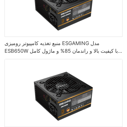
منبع تغذیه کامپیوتر رومیزی ESGAMING مدل
ESB650W با کیفیت بالا و راندمان 85% و ماژول کامل
80+ برنزی