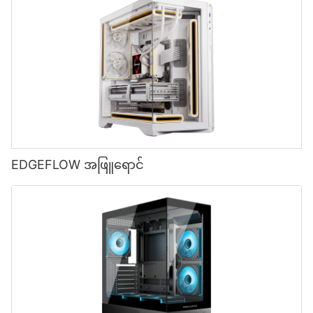
EDGEFLOW အဖြူရောင်