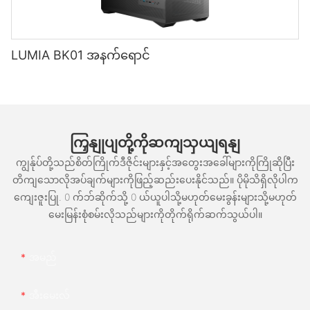
LUMIA BK01 အနက်ရောင်
ကြှနျုပျတို့ကိုဆကျသှယျရနျ
ကျွန်ုပ်တို့သည်စိတ်ကြိုက်ဒီဇိုင်းများနှင့်အတွေးအခေါ်များကိုကြိုဆိုပြီး
တိကျသောလိုအပ်ချက်များကိုဖြည့်ဆည်းပေးနိုင်သည်။ ပိုမိုသိရှိလိုပါက
ကျေးဇူးပြု. 0 က်ဘ်ဆိုက်သို့ 0 ယ်ယူပါသို့မဟုတ်မေးခွန်းများသို့မဟုတ်
မေးမြန်းစုံစမ်းလိုသည်များကိုတိုက်ရိုက်ဆက်သွယ်ပါ။
အမည်
အီးမေးလ်