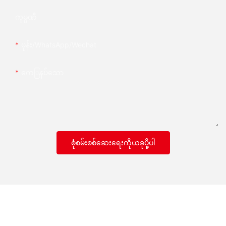
ကုမ္ပဏီ
ဖုန်း/whatsApp/wechat
ကေြနပ်သော
စုံစမ်းစစ်ဆေးရေးကိုယခုပို့ပါ