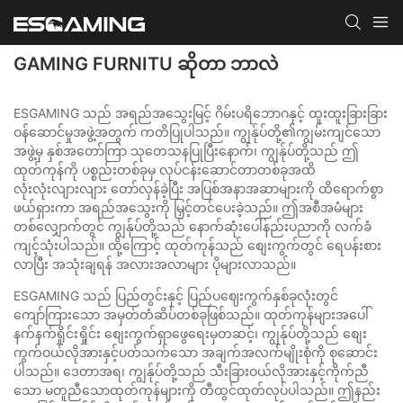
GAMING FURNITU ဆိုတာ ဘာလဲ
ESGAMING သည် အရည်အသွေးမြင့် ဂိမ်းပရိဘောဂနှင့် ထူးထူးခြားခြား
ဝန်ဆောင်မှုအဖွဲ့အတွက် ကတိပြုပါသည်။ ကျွန်ုပ်တို့၏ကျွမ်းကျင်သော
အဖွဲ့မှ နှစ်အတော်ကြာ သုတေသနပြုပြီးနောက်၊ ကျွန်ုပ်တို့သည် ဤ
ထုတ်ကုန်ကို ပစ္စည်းတစ်ခုမှ လုပ်ငန်းဆောင်တာတစ်ခုအထိ
လုံးလုံးလျားလျား တော်လှန်ခဲ့ပြီး အပြစ်အနာအဆာများကို ထိရောက်စွာ
ဖယ်ရှားကာ အရည်အသွေးကို မြှင့်တင်ပေးခဲ့သည်။ ဤအစီအမံများ
တစ်လျှောက်တွင် ကျွန်ုပ်တို့သည် နောက်ဆုံးပေါ်နည်းပညာကို လက်ခံ
ကျင့်သုံးပါသည်။ ထို့ကြောင့် ထုတ်ကုန်သည် စျေးကွက်တွင် ရေပန်းစား
လာပြီး အသုံးချရန် အလားအလာများ ပိုများလာသည်။
ESGAMING သည် ပြည်တွင်းနှင့် ပြည်ပဈေးကွက်နှစ်ခုလုံးတွင်
ကျော်ကြားသော အမှတ်တံဆိပ်တစ်ခုဖြစ်သည်။ ထုတ်ကုန်များအပေါ်
နက်နက်ရှိုင်းရှိုင်း စျေးကွက်ရှာဖွေရေးမှတဆင့်၊ ကျွန်ုပ်တို့သည် စျေး
ကွက်ဝယ်လိုအားနှင့်ပတ်သက်သော အချက်အလက်မျိုးစုံကို စုဆောင်း
ပါသည်။ ဒေတာအရ၊ ကျွန်ုပ်တို့သည် သီးခြားဝယ်လိုအားနှင့်ကိုက်ညီ
သော မတူညီသောထုတ်ကုန်များကို တီထွင်ထုတ်လုပ်ပါသည်။ ဤနည်း