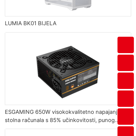
LUMIA BK01 BIJELA
ESGAMING 650W visokokvalitetno napajanje za
stolna računala s 85% učinkovitosti, punog
modula, 80+ brončano, ESB650W