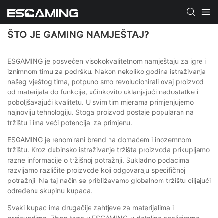
ŠTO JE GAMING NAMJEŠTAJ?
ESGAMING je posvećen visokokvalitetnom namještaju za igre i
iznimnom timu za podršku. Nakon nekoliko godina istraživanja
našeg vještog tima, potpuno smo revolucionirali ovaj proizvod
od materijala do funkcije, učinkovito uklanjajući nedostatke i
poboljšavajući kvalitetu. U svim tim mjerama primjenjujemo
najnoviju tehnologiju. Stoga proizvod postaje popularan na
tržištu i ima veći potencijal za primjenu.
ESGAMING je renomirani brend na domaćem i inozemnom
tržištu. Kroz dubinsko istraživanje tržišta proizvoda prikupljamo
razne informacije o tržišnoj potražnji. Sukladno podacima
razvijamo različite proizvode koji odgovaraju specifičnoj
potražnji. Na taj način se približavamo globalnom tržištu ciljajući
određenu skupinu kupaca.
Svaki kupac ima drugačije zahtjeve za materijalima i
proizvodima. Zbog toga u ESGAMING-u detaljno analiziramo