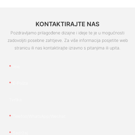
KONTAKTIRAJTE NAS
Pozdravljamo prilagođene dizajne i ideje te je u mogućnosti
zadovoljiti posebne zahtjeve. Za više informacija posjetite web
stranicu ili nas kontaktirajte izravno s pitanjima ili upita.
Ime
E-Pošta
Tvrtka
Telefon/whatsApp/wechat
Sadržaj