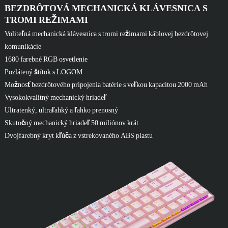
BEZDRÔTOVÁ MECHANICKÁ KLÁVESNICA S
TROMI REŽIMAMI
Voliteľná mechanická klávesnica s tromi režimami káblovej bezdrôtovej
komunikácie
1680 farebné RGB osvetlenie
Pozlátený štítok s LOGOM
Možnosť bezdrôtového pripojenia batérie s veľkou kapacitou 2000 mAh
Vysokokvalitný mechanický hriadeľ
Ultratenký, ultraľahký a ľahko prenosný
Skutočný mechanický hriadeľ 50 miliónov krát
Dvojfarebný kryt kľúča z vstrekovaného ABS plastu