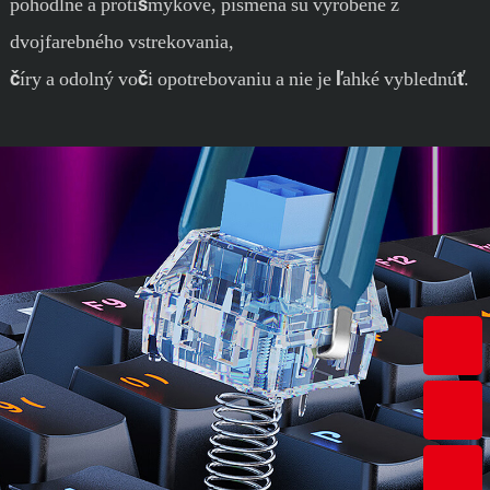
pohodlné a protišmykové, písmená sú vyrobené z
dvojfarebného vstrekovania,
číry a odolný voči opotrebovaniu a nie je ľahké vyblednúť.