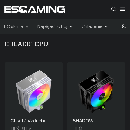
PC skriňa
Napájací zdroj
Chladenie
Herný
CHLADIČ CPU
Chladič Vzduchu
SHADOW:
ESGAMING SHADOW
Technologický
TIEŇ BIELA
TIEŇ