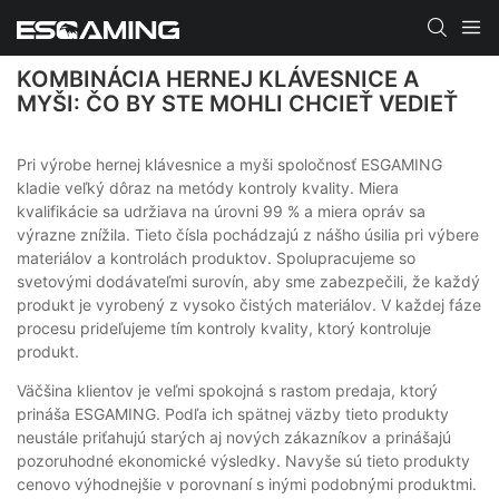
KOMBINÁCIA HERNEJ KLÁVESNICE A
MYŠI: ČO BY STE MOHLI CHCIEŤ VEDIEŤ
Pri výrobe hernej klávesnice a myši spoločnosť ESGAMING
kladie veľký dôraz na metódy kontroly kvality. Miera
kvalifikácie sa udržiava na úrovni 99 % a miera opráv sa
výrazne znížila. Tieto čísla pochádzajú z nášho úsilia pri výbere
materiálov a kontrolách produktov. Spolupracujeme so
svetovými dodávateľmi surovín, aby sme zabezpečili, že každý
produkt je vyrobený z vysoko čistých materiálov. V každej fáze
procesu prideľujeme tím kontroly kvality, ktorý kontroluje
produkt.
Väčšina klientov je veľmi spokojná s rastom predaja, ktorý
prináša ESGAMING. Podľa ich spätnej väzby tieto produkty
neustále priťahujú starých aj nových zákazníkov a prinášajú
pozoruhodné ekonomické výsledky. Navyše sú tieto produkty
cenovo výhodnejšie v porovnaní s inými podobnými produktmi.