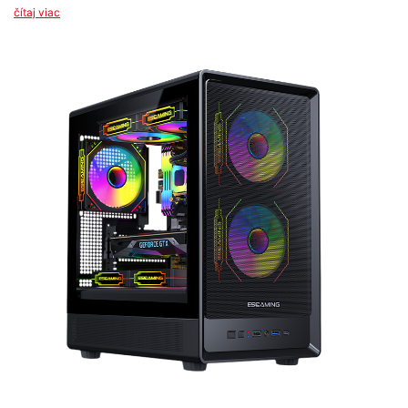
čítaj viac