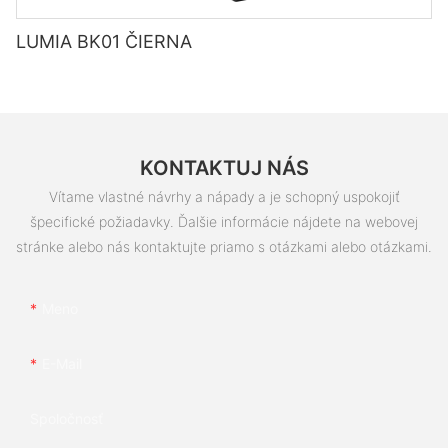
LUMIA BK01 ČIERNA
KONTAKTUJ NÁS
Vítame vlastné návrhy a nápady a je schopný uspokojiť
špecifické požiadavky. Ďalšie informácie nájdete na webovej
stránke alebo nás kontaktujte priamo s otázkami alebo otázkami.
Meno
E-Mail
Spoločnosť