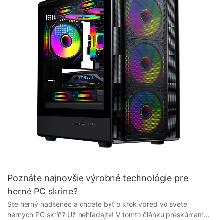
Poznáte najnovšie výrobné technológie pre
herné PC skrine?
Ste herný nadšenec a chcete byť o krok vpred vo svete herných PC skríň? Už nehľadajte! V tomto článku preskúmame najnovšie výrobné technológie, ktoré prinášajú revolúciu v dizajne a funkčnosti herných PC skríň. Od pokročilých chladiacich systémov až po RGB osvetlenie a ďalšie, objavte, ako tieto špičkové technológie posúvajú herné zostavy na vyššiu úroveň. Zostaňte informovaní a pozdvihnite svoj herný zážitok s najnovšími inováciami v technológii herných PC skríň. - Úvod do vývoja herných PC skríň k evolúcii herných PC skríň Herné PC skrine prešli od počiatkov hrania hier dlhú cestu. S pokrokom v technológii a dizajne sa herné PC skrine vyvíjali tak, aby spĺňali požiadavky moderných hráčov. V tomto článku preskúmame najnovšie výrobné technológie pre herné PC skrine a to, ako ovplyvnili vývoj tohto nevyhnutného herného príslušenstva. Jedným z kľúčových faktorov, ktoré poháňajú vývoj herných skríň pre PC, je dopyt po výkonnejších a efektívnejších chladiacich systémoch. S rastúcim výkonom herných počítačov generujú viac tepla, čo môže viesť k zníženiu výkonu a dokonca k zlyhaniu hardvéru. Aby sa s tým vyrovnali, výrobcovia herných skríň pre PC vyvinuli inovatívne chladiace riešenia, ako sú kvapalinové chladiace systémy a pokročilé návrhy prúdenia vzduchu. Tieto technológie pomáhajú udržiavať herné počítače v plynulom chode a zabezpečujú optimálny výkon počas intenzívnych herných sedení. Okrem chladiacich systémov sa výrobcovia herných PC skríň zamerali aj na estetiku a možnosti prispôsobenia. Mnoho hráčov je hrdých na svoje herné zostavy a chce, aby ich počítače odrážali ich osobnosť a preferencie. Herné PC skrine sú teraz dostupné v širokej škále dizajnov, farieb a veľkostí, čo hráčom umožňuje vybrať si skriňu, ktorá zodpovedá ich štýlu. Niektoré herné PC skrine dokonca disponujú prispôsobiteľným RGB osvetlením, panelmi z tvrdeného skla a systémami na správu káblov pre čistý a elegantný vzhľad. Pokiaľ ide o výrobu herných PC skríň, existujú dva hlavné typy dodávateľov: výrobcovia originálneho vybavenia (OEM) a výrobcovia originálneho dizajnu (ODM). OEM vyrábajú herné PC skrine pre známe značky, zatiaľ čo ODM navrhujú a vyrábajú skrine, ktoré sa predávajú pod rôznymi značkami. Oba typy dodávateľov zohrávajú kľúčovú úlohu v odvetví herných počítačov a zabezpečujú, aby hráči mali prístup k širokej škále vysokokvalitných skríň, z ktorých si môžu vybrať. V posledných rokoch začali výrobcovia herných PC skríň do svojich produktov začleňovať aj pokročilé materiály a výrobné techniky. Napríklad niektoré herné PC skrine sú teraz vyrobené z ľahkých a odolných materiálov, ako je hliník a tvrdené sklo. Tieto materiály nielen zvyšujú odolnosť a estetiku skríň, ale tiež pomáhajú zlepšiť odvod tepla a celkový výkon. Celkovo bol vývoj herných PC skríň poháňaný kombináciou faktorov vrátane pokroku v technológii chladenia, možností prispôsobenia a výrobných techník. Keďže herné počítače sú stále výkonnejšie a sofistikovanejšie, môžeme v budúcnosti očakávať ešte inovatívnejšie dizajny a funkcie. Či už ste príležitostný hráč alebo skalný nadšenec, kvalitná herná PC skriňa je nevyhnutná na ochranu vášho cenného hardvéru a zlepšenie herného zážitku. Hľadajte renomovaných dodávateľov a výrobcov herných PC skríň, aby ste sa uistili, že pre svoju hernú zostavu získate produkty najvyššej kvality. - Najmodernejšie materiály a dizajny pre herné PC skrine Vo svete hier je pre hráčov nevyhnutné mať vysoko výkonný počítač, aby dosiahli čo najlepší herný zážitok. Jednou z kľúčových súčastí herného počítača je skriňa, ktorá nielen chráni vnútorné komponenty, ale zohráva aj významnú úlohu v celkovej estetike zariadenia. S neustálym vývojom technológií výrobcovia neustále skúmajú a implementujú najmodernejšie materiály a dizajny, aby vytvorili špičkové herné skrine pre počítače. Pokiaľ ide o herné PC skrine, jedným z kľúčových faktorov, ktoré hráči zvažujú, je materiál použitý pri ich výrobe. V minulosti boli oceľ a plast preferovanými materiálmi pre PC skrine. S pokrokom v technológii sa však výrobcovia teraz obracajú na inovatívnejšie materiály, ako je hliník, tvrdené sklo a uhlíkové vlákno. Hliník je známy svojou ľahkou hmotnosťou a zároveň odolnosťou, vďaka čomu je ideálnou voľbou pre herné PC skrine. Hliník nielenže poskytuje vynikajúci odvod tepla, ale dodáva skrini aj elegantný a moderný vzhľad. Okrem toho je hliník v porovnaní s oceľou odolnejší voči korózii a hrdzi, čo zaisťuje, že skriňa zostane v perfektnom stave po mnoho rokov. Tvrdené sklo je ďalší materiál, ktorý si získal popularitu v herných PC skrinkách. Tvrdené sklo nielenže poskytuje jasný výhľad na vnútorné komponenty, ale dodáva aj celkovému dizajnu nádych elegancie. Výrobcovia teraz začleňujú tvrdené sklenené panely na boky alebo prednú stranu skrinky, čo umožňuje hráčom prezentovať svoje RGB osvetlenie a vlastné komponenty. Uhlíkové vlákno je high-tech materiál, ktorý si nachádza cestu do odvetvia herných PC skríň. Uhlíkové vlákno je známe svojou pevnosťou a nízkou hmotnosťou a poskytuje vynikajúcu ochranu vnútorných komponentov a zároveň znižuje celkovú hmotnosť skrine. Okrem toho má uhlíkové vlákno jedinečný estetický vzhľad, ktorý ho odlišuje od tradičných materiálov, vďaka čomu je obľúbenou voľbou medzi hráčmi, ktorí hľadajú špičkový a futuristický dizajn. Okrem špičkových materiálov sa výrobcovia zameriavajú aj na inovatívne dizajny s cieľom optimalizovať výkon herných PC skríň. Správa káblov, prúdenie vzduchu a rozšíriteľnosť sú niektoré z kľúčových funkcií, ktoré výrobcovia začleňujú do svojich dizajnov s cieľom zlepšiť používateľský zážitok. Správa káblov je nevyhnutná pre udržanie poriadku vo vnútri skrine a zlepšenie prúdenia vzduchu. Výrobcovia teraz pridávajú kanály na vedenie káblov, úchyty a suché zipsy, ktoré pomáhajú hráčom efektívne organizovať káble. Zlepšené prúdenie vzduchu je tiež prioritou pre herné PC skrine, pričom výrobcovia implementujú funkcie, ako sú ďalšie držiaky ventilátorov, sieťované panely a prachové filtre, aby sa zabezpečilo optimálne chladenie vnútorných komponentov. Rozšíriteľnosť je ďalším dôležitým aspektom herných PC skríň, pretože hráči neustále vylepšujú svoj hardvér, aby zostali konkurencieschopní. Výrobcovia teraz navrhujú skrine s rozširujúcimi pozíciami bez použitia náradia, modulárnymi komponentmi a dostatkom priestoru pre väčšie grafické karty a chladiace riešenia. To umožňuje hráčom prispôsobiť si svoje zostavy bez toho, aby si museli kupovať novú skriňu pri každej aktualizácii komponentu. Záverom možno povedať, že najnovšie výrobné technológie pre herné PC skrine prinášajú revolúciu v spôsobe, akým si hráči zostavujú a prispôsobujú svoje zostavy. Od najmodernejších materiálov, ako je hliník, tvrdené sklo a uhlíkové vlákno, až po inovatívne dizajny, ktoré optimalizujú výkon, výrobcovia herných PC skríň posúvajú hranice, aby vytvorili špičkové produkty pre hernú komunitu. Ak hľadáte novú hernú PC skrinku, hľadajte renomovaného dodávateľa alebo výrobcu herných PC skríň, ktorý ponúka najnovšie technológie a dizajny, ktoré posunú váš herný zážitok na vyššiu úroveň. - Inovatívne vlastnosti a funkcie v moderných herných PC skrinkách Inovatívne vlastnosti a funkcie v moderných herných PC skrinkách Pokiaľ ide o herné PC skrine, výrobcovia sa neustále snažia posúvať hranice dizajnu a technológií, aby oslovili rastúci dopyt hráčov na celom svete. Od elegantnej a futuristickej estetiky až po funkčné prvky, ktoré zvyšujú výkon, nie je núdza o možnosti pre hráčov, ktorí chcú investovať do vysoko kvalitnej hernej PC skrine. Jedným z kľúčových aspektov, ktoré odlišujú moderné herné PC skrine od tradičných skríň, sú inovatívne funkcie a možnosti, ktoré ponúkajú. Patria sem všetko od vylepšeného prúdenia vzduchu a chladenia až po prispôsobiteľné RGB osvetlenie a riešenia správy káblov. Tieto funkcie slúžia nielen praktickému účelu, ale tiež prispievajú k celkovej estetickej príťažlivosti skrine. Jedným z popredných dodávateľov herných PC skríň, ktorí sú v popredí v oblasti zavádzania inovatívnych funkcií, je spoločnosť Cooler Master. Spoločnosť Cooler Master, známa svojimi vysoko kvalitnými produktmi, neustále ponúka špičkové herné PC skrine, ktoré uspokojujú potreby hráčov. Ich skrine sú navrhnuté s prvkami, ako sú panely z tvrdeného skla, modulárne rozloženie a inštalácia bez použitia náradia, vďaka čomu sú veľmi všestranné a užívateľsky prívetivé. Ďalším významným výrobcom herných PC skríň je NZXT, ktorá je známa svojim elegantným a minimalistickým dizajnom. Ich skrine sa často vyznačujú čistou a jednoduchou estetikou s dôrazom na správu káblov a prúdenie vzduchu. NZXT tiež ponúka jedinečné funkcie, ako je integrované RGB osvetlenie a pripojenie inteligentných zariadení, čo hráčom umožňuje prispôsobiť si zostavu podľa svojich predstáv. V posledných rokoch sa aj výrobcovia herných počítačových skríň začali vo svojich dizajnoch zameriavať na udržateľnosť a ekologickosť. Značky ako Corsair začali do svojich skríň začleňovať recyklované materiály a energeticky úsporné komponenty, aby znížili ich vplyv na životné prostredie. Tento posun smerom k udržateľnosti odráža rastúce povedomie hernej komunity o dôležitosti environmentálnej uvedomelosti. Celkovo najnovšie výrobné technológie pre herné PC skrine spôsobili revolúciu v tomto odvetví a hráčom ponúkajú širokú škálu možností na výber. Či už hľadáte vysoko výkonnú skrinku s pokročilými riešeniami chladenia alebo štýlovú skrinku s prispôsobiteľným RGB osvetlením, existuje herná PC skrinka, ktorá vyhovie vašim potrebám. S rastúcim dopytom po herných PC skrinkách budú výrobcovia nepochybne naďalej posúvať hranice dizajnu a technológií, aby uspokojili vyvíjajúce sa potreby hráčov na celom svete. - Pokroky v technológiách chladenia a prúdenia vzduchu v herných PC skrinkách V posledných rokoch svet herných PC skríň zaznamenal významný pokrok v technológiách chladenia a prúdenia vzduchu. Tieto inovácie boli poháňané rastúcim dopytom po vysoko výkonných systémoch, ktoré zvládnu nároky dnešných grafick