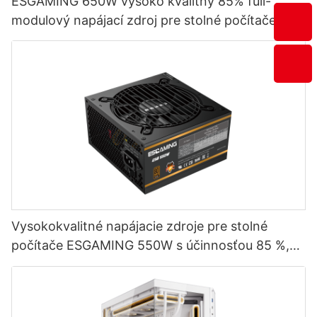
ESGAMING 650W vysoko kvalitný 85% full-
modulový napájací zdroj pre stolné počítače s
účinnosťou 80+ bronze ESB650W
Vysokokvalitné napájacie zdroje pre stolné
počítače ESGAMING 550W s účinnosťou 85 %,
certifikátom 80+ Bronze