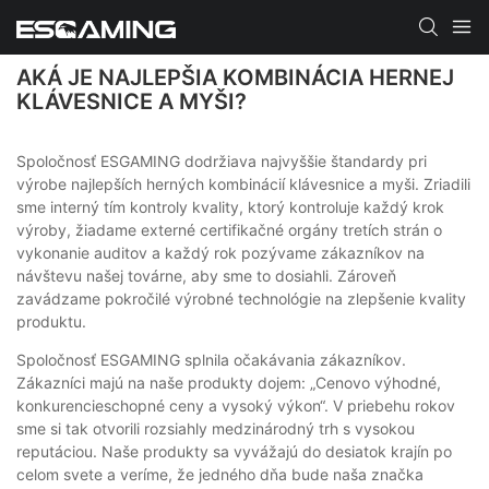
AKÁ JE NAJLEPŠIA KOMBINÁCIA HERNEJ
KLÁVESNICE A MYŠI?
Spoločnosť ESGAMING dodržiava najvyššie štandardy pri
výrobe najlepších herných kombinácií klávesnice a myši. Zriadili
sme interný tím kontroly kvality, ktorý kontroluje každý krok
výroby, žiadame externé certifikačné orgány tretích strán o
vykonanie auditov a každý rok pozývame zákazníkov na
návštevu našej továrne, aby sme to dosiahli. Zároveň
zavádzame pokročilé výrobné technológie na zlepšenie kvality
produktu.
Spoločnosť ESGAMING splnila očakávania zákazníkov.
Zákazníci majú na naše produkty dojem: „Cenovo výhodné,
konkurencieschopné ceny a vysoký výkon“. V priebehu rokov
sme si tak otvorili rozsiahly medzinárodný trh s vysokou
reputáciou. Naše produkty sa vyvážajú do desiatok krajín po
celom svete a veríme, že jedného dňa bude naša značka