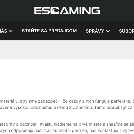
STAŇTE SA PREDAJCOM
NÁS
SPRÁVY
SÚBOR
ateriály, aby sme zabezpečili, že každý z nich funguje perfektne, č
ybavené vysokou odolnosťou a dlhou životnosťou. Tento produkt je za
ability a odolnosti. Kvalitu kladieme na prvé miesto a snažíme sa 
ých odporúčajú naši stáli obchodní partneri, nás kontaktuje s výzv