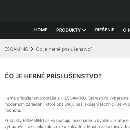
HOME
RIEŠENIE
PRODUKTY
O 
ESGAMING
Čo je herné príslušenstvo?
ČO JE HERNÉ PRÍSLUŠENSTVO?
Herné príslušenstvo odráža silu ESGAMING. Starostlivo vyberáme m
modernom zariadení, ktoré obsluhujú naši skúsení technici. Je v
hodnotu.
Produkty ESGAMING sa vyznačujú mimoriadnou kvalitou, vrátane st
vybudovali rozsiahlu zákaznícku základňu. Mnoho zákazníkov, ktor