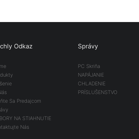
chly Odkaz
Správy
me
PC Skriňa
odukty
NAPÁJANIE
šenie
CHLADENIE
Nás
PRÍSLUŠENSTVO
aňte Sa Predajcom
rávy
BORY NA STIAHNUTIE
taktujte Nás