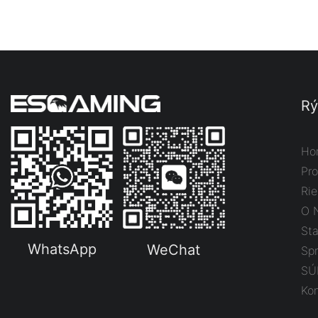
Rý
Ho
Pr
Rie
O 
St
WhatsApp
WeChat
Sp
SÚ
Kon