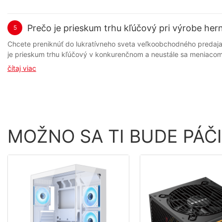
Prečo je prieskum trhu kľúčový pri výrobe her
5
Chcete preniknúť do lukratívneho sveta veľkoobchodného predaja herného príslušenstva pre e-športy? Ak áno, pochopenie dôležitosti prieskumu trhu je prvoradé. V tomto článku preskúmame, prečo je prieskum trhu kľúčový v konkurenčnom a neustále sa meniacom prostredí e-športov a ako vám môže pomôcť robiť informované rozhodnutia, ktoré vám pomôžu dosiahnuť úspech v tomto prosperujúcom odvetví. Či už ste skúsený hráč na trhu alebo nováčik, ktorý sa chce presadiť, tento článok vám poskytne cenné informácie, ktoré vám pomôžu udržať si náskok pred konkurenciou. - Dôležitosť pochopenia preferencií spotrebiteľov V rýchlo rastúcom odvetví e-športu je pochopenie preferencií spotrebiteľov kľúčové pre firmy, ktoré chcú na trhu uspieť. Platí to najmä pre spoločnosti, ktoré sa špecializujú na veľkoobchodný predaj herného príslušenstva pre e-športy. Prieskumom trhu môžu spoločnosti získať cenné poznatky o trendoch a preferenciách hráčov, čo im umožňuje prispôsobiť svoje produkty a marketingové stratégie tak, aby lepšie vyhovovali potrebám ich cieľovej skupiny. Jedným z kľúčových dôvodov, prečo je prieskum trhu dôležitý v odvetví veľkoobchodného predaja herného príslušenstva, je konkurenčná povaha trhu. Vzhľadom na pravidelné vydávanie nových produktov a neustále sa rozširujúcu skupinu konkurentov musia spoločnosti zostať o krok vpred, aby zostali relevantné a konkurencieschopné. Pochopením preferencií spotrebiteľov môžu spoločnosti identifikovať medzery na trhu a vyvíjať produkty, ktoré sa odlišujú od konkurencie. Domov je miestom, kde hráči trávia väčšinu svojho času, a preto je nevyhnutné, aby herné príslušenstvo nielen zlepšilo herný zážitok, ale aj doplnilo estetiku herného zariadenia. Prieskum trhu môže poskytnúť cenné poznatky o typoch príslušenstva, ktoré hráči hľadajú, ako aj o ich preferovaných štýloch a dizajnoch. Napríklad niektorí hráči môžu uprednostňovať elegantné a minimalistické dizajny, zatiaľ čo iní môžu uprednostňovať výrazné a farebné príslušenstvo. Pochopením týchto preferencií môžu spoločnosti vyvíjať produkty, ktoré oslovia široké spektrum spotrebiteľov. Prieskum trhu môže navyše pomôcť spoločnostiam identifikovať vznikajúce trendy v hernom priemysle. E-šport je rýchlo sa rozvíjajúce odvetvie, v ktorom neustále vznikajú nové hry, žánre a platformy. Sledovaním najnovších trendov môžu spoločnosti vyvíjať produkty, ktoré uspokoja meniace sa potreby a preferencie hráčov. Napríklad vzostup mobilných hier vytvoril dopyt po prenosnom príslušenstve, ktoré umožňuje hráčom hrať na cestách. Pochopením tohto trendu môžu spoločnosti vyvíjať príslušenstvo optimalizované pre mobilné zariadenia, ktoré uspokojí tento rastúci segment trhu. Prieskum trhu môže navyše pomôcť spoločnostiam identifikovať najefektívnejšie marketingové kanály na oslovenie ich cieľovej skupiny. S nástupom sociálnych médií a online influencerov už tradičné marketingové stratégie nemusia byť také účinné ako kedysi. Vykonaním prieskumu trhu môžu spoločnosti identifikovať kanály, na ktorých sú hráči najaktívnejší, ako aj typy obsahu, ktoré s nimi rezonujú. Tieto informácie môžu spoločnostiam pomôcť vytvoriť cielené marketingové kampane, ktoré maximalizujú ich dosah a zapojenie hráčov. Záverom možno povedať, že prieskum trhu je pre spoločnosti vo veľkoobchodnom odvetví herného príslušenstva pre e-športy
čítaj viac
MOŽNO SA TI BUDE PÁČ