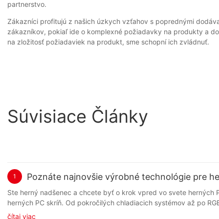
partnerstvo.
Zákazníci profitujú z našich úzkych vzťahov s poprednými dodá
zákazníkov, pokiaľ ide o komplexné požiadavky na produkty a 
na zložitosť požiadaviek na produkt, sme schopní ich zvládnuť.
Súvisiace Články
Poznáte najnovšie výrobné technológie pre he
1
Ste herný nadšenec a chcete byť o krok vpred vo svete herných PC skríň? Už nehľadajte! V tomto článku preskúmame najnovšie výrobné technológie, ktoré prinášajú revolúciu v dizajne a funkčnosti herných PC skríň. Od pokročilých chladiacich systémov až po RGB osvetlenie a ďalšie, objavte, ako tieto špičkové technológie posúvajú herné zostavy na vyššiu úroveň. Zostaňte informovaní a pozdvihnite svoj herný zážitok s najnovšími inováciami v technológii herných PC skríň. - Úvod do vývoja herných PC skríň k evolúcii herných PC skríň Herné PC skrine prešli od počiatkov hrania hier dlhú cestu. S pokrokom v technológii a dizajne sa herné PC skrine vyvíjali tak, aby spĺňali požiadavky moderných hráčov. V tomto článku preskúmame najnovšie výrobné technológie pre herné PC skrine a to, ako ovplyvnili vývoj tohto nevyhnutného herného príslušenstva. Jedným z kľúčových faktorov, ktoré poháňajú vývoj herných skríň pre PC, je dopyt po výkonnejších a efektívnejších chladiacich systémoch. S rastúcim výkonom herných počítačov generujú viac tepla, čo môže viesť k zníženiu výkonu a dokonca k zlyhaniu hardvéru. Aby sa s tým vyrovnali, výrobcovia herných skríň pre PC vyvinuli inovatívne chladiace riešenia, ako sú kvapalinové chladiace systémy a pokročilé návrhy prúdenia vzduchu. Tieto technológie pomáhajú udržiavať herné počítače v plynulom chode a zabezpečujú optimálny výkon počas intenzívnych herných sedení. Okrem chladiacich systémov sa výrobcovia herných PC skríň zamerali aj na estetiku a možnosti prispôsobenia. Mnoho hráčov je hrdých na svoje herné zostavy a chce, aby ich počítače odrážali ich osobnosť a preferencie. Herné PC skrine sú teraz dostupné v širokej škále dizajnov, farieb a veľkostí, čo hráčom umožňuje vybrať si skriňu, ktorá zodpovedá ich štýlu. Niektoré herné PC skrine dokonca disponujú prispôsobiteľným RGB osvetlením, panelmi z tvrdeného skla a systémami na správu káblov pre čistý a elegantný vzhľad. Pokiaľ ide o výrobu herných PC skríň, existujú dva hlavné typy dodávateľov: výrobcovia originálneho vybavenia (OEM) a výrobcovia originálneho dizajnu (ODM). OEM vyrábajú herné PC skrine pre známe značky, zatiaľ čo ODM navrhujú a vyrábajú skrine, ktoré sa predávajú pod rôznymi značkami. Oba typy dodávateľov zohrávajú kľúčovú úlohu v odvetví herných počítačov a zabezpečujú, aby hráči mali prístup k širokej škále vysokokvalitných skríň, z ktorých si môžu vybrať. V posledných rokoch začali výrobcovia herných PC skríň do svojich produktov začleňovať aj pokročilé materiály a výrobné techniky. Napríklad niektoré herné PC skrine sú teraz vyrobené z ľahkých a odolných materiálov, ako je hliník a tvrdené sklo. Tieto materiály nielen zvyšujú odolnosť a estetiku skríň, ale tiež pomáhajú zlepšiť odvod tepla a celkový výkon. Celkovo bol vývoj herných PC skríň poháňaný kombináciou faktorov vrátane pokroku v technológii chladenia, možností prispôsobenia a výrobných techník. Keďže herné počítače sú stále výkonnejšie a sofistikovanejšie, môžeme v budúcnosti očakávať ešte inovatívnejšie dizajny a funkcie. Či už ste príležitostný hráč alebo skalný nadšenec, kvalitná herná PC skriňa je nevyhnutná na ochranu vášho cenného hardvéru a zlepšenie herného zážitku. Hľadajte renomovaných dodávateľov a výrobcov herných PC skríň, aby ste sa uistili, že pre svoju hernú zostavu získate produkty najvyššej kvality. - Na
čítaj viac