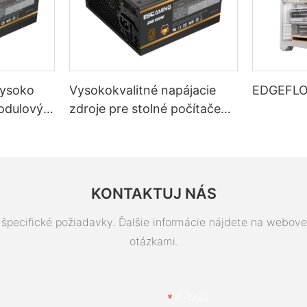
ysoko
Vysokokvalitné napájacie
EDGEFLO
modulový
zdroje pre stolné počítače
stolné
ESGAMING 550W s
ťou 80+
účinnosťou 85 %,
certifikátom 80+ Bronze
KONTAKTUJ NÁS
špecifické požiadavky. Ďalšie informácie nájdete na webove
otázkami.
E-Mail