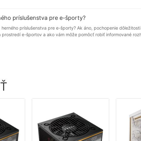
ného príslušenstva pre e-športy?
 kľúčový, aby pochopili preferencie spotrebiteľov, udržali si náskok pred konkurenciou a vyvíjali produkty, ktoré spĺňajú vyvíjajúce sa potreby hráčov. Investovaním do prieskumu trhu môžu spoločnosti získať konkurenčnú výhodu na trhu a zabezpečiť si dlhodobý úspech. - Identifikácia trendov a príležitostí na trhu e-športov V dnešnom rýchlo rastúcom odvetví e-športu je pre úspech kľúčové udržiavať si náskok pred trendmi a identifikovať nové príležitosti, najmä pre podniky na veľkoobchodnom trhu s herným príslušenstvom. Keďže dopyt po vysoko kvalitnom a inovatívnom hernom príslušenstve pre e-športy neustále rastie, prieskum trhu je nevyhnutný pre pochopenie preferencií spotrebiteľov, konkurenčného prostredia a potenciálnych medzier na trhu. Jedným z kľúčových trendov na trhu s herným príslušenstvom pre e-športy je rastúca popularita domácich herných zostáv. S rastúcim počtom hráčov, ktorí sa rozhodli hrať z pohodlia domova, prudko vzrástol dopyt po vysoko výkonnom príslušenstve, ako sú herné klávesnice, myši, headsety a ovládače. Okrem toho vzostup streamovacích platforiem ako Twitch a YouTube Gaming vytvoril potrebu príslušenstva, ktoré vylepšuje herný zážitok a celkovo zlepšuje hrateľnosť. Prieskumom trhu môžu veľkoobchodné spoločnosti získať cenné informácie o tom, ktoré herné príslušenstvo je medzi domácimi hráčmi veľmi žiadané. Tieto informácie im môžu pomôcť prispôsobiť ponuku produktov tak, aby vyhovovala potrebám ich cieľovej skupiny a udržala si konkurencieschopnosť na trhu. Napríklad, ak si konkrétny typ herného headsetu získava na popularite medzi streamermi, veľkoobchodný distribútor sa môže uistiť, že si tieto produkty doplní, aby uspokojil rastúci dopyt. Prieskum trhu môže navyše pomôcť podnikom identifikovať vznikajúce trendy na trhu e-športov a využiť nové príležitosti. Napríklad rastúca popularita mobilných e-športov vytvorila dopyt po príslušenstve, ktoré je určené pre mobilných hráčov, ako sú ovládače smartfónov a prenosné nabíjačky. Vďaka informovanosti o týchto trendoch môžu veľkoobchodné podniky rozšíriť svoju ponuku produktov o príslušenstvo, ktoré je určené pre tento segment trhu. Ďalším dôležitým aspektom prieskumu trhu na veľkoobchodnom trhu s herným príslušenstvom pre e-športy je pochopenie konkurenčného prostredia. Analýzou stratégií a ponuky produktov kľúčových konkurentov môžu podniky identifikovať oblasti, v ktorých sa môžu odlíšiť a získať konkurenčnú výhodu. Napríklad, ak sa konkurent zameriava na cenovo dostupné herné príslušenstvo, veľkoobchodný distribútor by sa mohol odlíšiť ponukou prémiových produktov vyššej triedy s pokročilými funkciami. Záverom možno konštatovať, že prieskum trhu je kľúčový pre veľkoobchodné podniky na trhu s herným príslušenstvom pre e-športy, aby zostali konkurencieschopné a využili vznikajúce trendy a príležitosti. Pochopením preferencií spotrebiteľov, konkurenčného prostredia a vznikajúcich trendov môžu podniky prispôsobiť svoju ponuku produktov potrebám svojej cieľovej skupiny a umiestniť sa na úspech v tomto rýchlo rastúcom odvetví. Vykonávanie dôkladného prieskumu trhu je nevyhnutné pre udržanie si náskoku a maximalizáciu ziskovosti na veľkoobchodnom trhu s herným príslušenstvom pre e-športy. - Využitie prieskumu trhu na vývoj produktov S rastúcim dopytom po vysokokvalitnom hernom príslušenstve v oblasti e-športov rastie dopyt po vysokokvalitnom hernom príslušenstve. Aby si veľkoobchodníci s herným príslušenstvom
IŤ