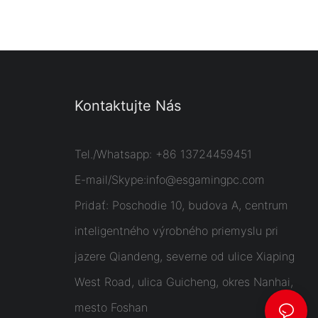
Kontaktujte Nás
Tel./Whatsapp: +86 13724459451
E-mail/Skype:
info@esgamingpc.com
Pridať: Poschodie 10, budova A, centrum
inteligentného výrobného priemyslu pri
jazere Qiandeng, severne od ulice Xiaping
West Road, ulica Guicheng, okres Nanhai,
mesto Foshan