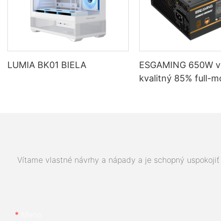
LUMIA BK01 BIELA
ESGAMING 650W v
kvalitný 85% full-
napájací zdroj pre 
počítače s účinnos
bronze ESB650W
Vítame vlastné návrhy a nápady a je schopný uspokojiť 
Meno