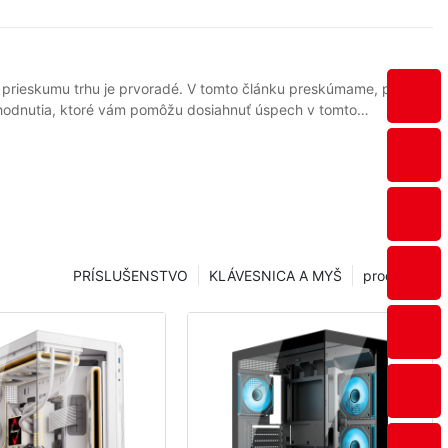
 v oblasti e-športov udržali konkurencieschopnosť na trhu, je pre nich nevyhnutné využívať prieskum trhu na vývoj produktov. Štúdiom spotrebiteľských trendov, analýzou konkurencie a pochopením potrieb cieľovej skupiny môžu veľkoobchodníci robiť informované rozhodnutia, ktoré zvýšia predaj a ziskovosť. Jedným z kľúčových aspektov prieskumu trhu je pochopenie preferencií hráčov, ktorí hrajú z domu. S nástupom online hier si čoraz viac hráčov užíva svoje obľúbené hry z pohodlia vlastnej obývačky. To vytvorilo potrebu herného príslušenstva, ktoré je nielen funkčné, ale aj vizuálne príťažlivé a ergonomické. Vykonávaním prieskumov a fokusových skupín môžu veľkoobchodníci získať cenné informácie o funkciách a dizajne, ktoré spotrebitelia v ich príslušenstve hľadajú. Okrem pochopenia potrieb domácich hráčov musia veľkoobchodníci sledovať aj najnovšie trendy v hernom príslušenstve pre e-športy. Keďže sa na trhu každý deň objavujú nové produkty, je dôležité udržať si náskok pred konkurenciou tým, že ponúkajú inovatívne a špičkové dizajny. Prieskum trhu môže veľkoobchodníkom pomôcť identifikovať vznikajúce trendy a príležitosti na rast, čo im umožní vyvíjať produkty, ktoré upútajú pozornosť spotrebiteľov a zvýšia predaj. Konkurenčná analýza je ďalšou kľúčovou súčasťou prieskumu trhu pre veľkoobchodníkov s herným príslušenstvom pre e-športy. Štúdiom stratégií a ponúk konkurenčných spoločností môžu veľkoobchodníci identifikovať medzery na trhu a vyvinúť produkty, ktoré ich odlíšia od konkurencie. To môže zahŕňať ponuku jedinečných funkcií, zlepšenie kvality produktov alebo zefektívnenie výrobného procesu s cieľom znížiť náklady a zvýšiť efektívnosť. Celkovo je prieskum trhu nevyhnutný pre veľkoobchodníkov s herným príslušenstvom pre e-športy, ktorí sa snažia uspieť v konkurenčnom a rýchlo sa rozvíjajúcom odvetví. Pochopením potrieb domácich hráčov, udržiavaním náskoku pred trendmi a analýzou konkurencie môžu veľkoobchodníci vyvíjať produkty, ktoré sú nielen žiadané, ale aj ziskové. So správnymi stratégiami prieskumu trhu sa veľkoobchodníci môžu etablovať ako lídri na trhu s herným príslušenstvom pre e-športy a zabezpečiť si úspech v nasledujúcich rokoch. - Analýza konkurencie a stratégie umiestnenia Prieskum trhu je kľúčovým aspektom veľkoobchodného predaja herného príslušenstva pre e-športy. Pochopenie konkurenčného prostredia a vývoj efektívnych stratégií umiestnenia na trhu sú kľúčom k úspechu na tomto rastúcom trhu. V tomto článku preskúmame dôležitosť prieskumu trhu vo veľkoobchodnom predaji herného príslušenstva pre e-športy so zameraním na podniky pôsobiace z domu. Analýza konkurencie je kľúčovou súčasťou prieskumu trhu vo veľkoobchodnom odvetví herného príslušenstva pre e-športy. Preskúmaním produktov, cien a propagačných stratégií konkurentov môžu firmy identifikovať medzery na trhu a vyvinúť jedinečné predajné ponuky. Keďže na trh každý deň vstupujú noví hráči, je pre dlhodobý úspech nevyhnutné udržať si náskok pred konkurenciou. Stratégie pozičného manažmentu sú ďalším kľúčovým aspektom prieskumu trhu vo veľkoobchodnom odvetví herného príslušenstva pre e-športy. Definovaním cieľovej skupiny a vytvorením presvedčivého imidžu značky sa firmy môžu odlíšiť od konkurencie
PRÍSLUŠENSTVO
KLÁVESNICA A MYŠ
produkty