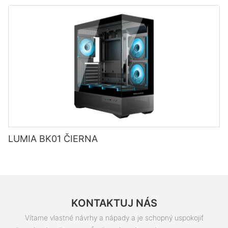
LUMIA BK01 ČIERNA
KONTAKTUJ NÁS
Vítame vlastné návrhy a nápady a je schopný uspokojiť