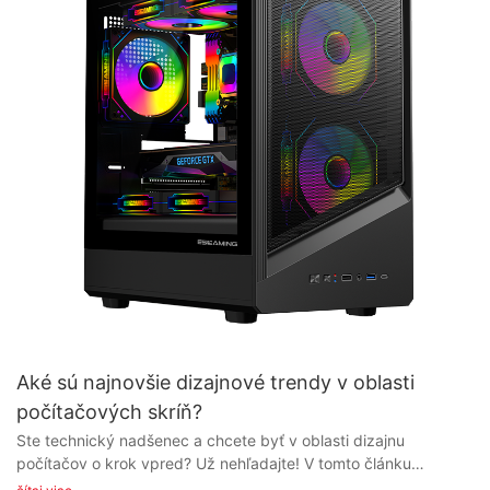
Aké sú najnovšie dizajnové trendy v oblasti
počítačových skríň?
Ste technický nadšenec a chcete byť v oblasti dizajnu počítačov o krok vpred? Už nehľadajte! V tomto článku preskúmame najnovšie trendy v dizajne počítačových skríň, ktoré spôsobujú revolúciu v spôsobe, akým premýšľame o estetike počítačov. Od elegantných a minimalistických až po odvážne a futuristické, tieto špičkové dizajny vás určite inšpirujú a zapôsobia. Pridajte sa k nám a ponorte sa do sveta dizajnu počítačových skríň a objavte, čo je dnes na trhu horúce. Úvod do PC skríň a ich význam v dizajne Pokiaľ ide o zostavenie vlastného počítača, jednou z najviac prehliadaných súčastí je skriňa počítača. Mnoho ľudí sa často zameriava na vnútorné komponenty, ako je procesor, grafická karta a RAM, pričom zabúdajú, že skriňa zohráva kľúčovú úlohu nielen pri ochrane týchto komponentov, ale aj pri vylepšení celkovej estetiky zostavy. V tomto článku sa ponoríme do sveta skríň počítačov, preskúmame ich dôležitosť v dizajne a zdôrazníme niektoré z najnovších dizajnových trendov na trhu. Počítačové skrine, známe aj ako šasi alebo kryty, sa dodávajú v rôznych tvaroch, veľkostiach a materiáloch. Slúžia ako kryt pre všetky vnútorné komponenty počítača a poskytujú ochranu pred prachom, nečistotami a náhodným poškodením. Okrem funkčného aspektu zohráva dizajn počítačovej skrine významnú úlohu v celkovom vzhľade a dojme zostavenia počítača. S nárastom zákazkovej montáže počítačov v posledných rokoch výrobcovia venujú väčšiu pozornosť dizajnu svojich skríň a ponúkajú širokú škálu štýlov, aby uspokojili rôzne preferencie. Jedným z najnovších dizajnových trendov v oblasti počítačových skríň je použitie panelov z tvrdeného skla. Tieto panely ponúkajú elegantný a elegantný vzhľad, ktorý používateľom umožňuje ukázať ich vnútorné komponenty a RGB osvetlenie. Mnoho výrobcov teraz ponúka skrine s bočnými panelmi z tvrdeného skla, niektoré dokonca majú predné panely z tvrdeného skla pre futuristickejší vzhľad. Okrem estetiky ponúkajú panely z tvrdeného skla aj lepšiu odolnosť a odolnosť voči poškriabaniu v porovnaní s tradičnými akrylovými panelmi. Ďalším populárnym dizajnovým trendom v oblasti PC skríň je nárast kompaktných a mini-ITX skríň. S rastúcou popularitou malých skríň teraz výrobcovia ponúkajú skrine, ktoré sú kompaktnejšie a priestorovo úspornejšie. Tieto skrine sú ideálne pre používateľov, ktorí majú obmedzený priestor alebo uprednostňujú minimalistický vzhľad. Napriek svojej malej veľkosti sú kompaktné skrine navrhnuté tak, aby pojali vysokovýkonné komponenty, čo z nich robí skvelú voľbu pre hráčov aj tvorcov obsahu. Okrem estetiky a veľkosti zohrávajú skrinky pre PC úlohu aj v celkovom prúdení vzduchu a chladení počítačovej zostavy. Správne prúdenie vzduchu je nevyhnutné na udržanie optimálnej teploty vnútorných komponentov, čím sa zabezpečí plynulý a spoľahlivý výkon. Mnoho výrobcov teraz ponúka skrinky s pokročilými chladiacimi funkciami, ako sú viaceré držiaky ventilátorov, podpora kvapalinového chladenia a riešenia na správu káblov. Tieto funkcie nielen zlepšujú výkon počítača, ale prispievajú aj k čistejšej a organizovanejšej zostave. Záverom možno povedať, že PC skrine zohrávajú kľúčovú úlohu v dizajne a funkčnosti počítačovej zostavy. Vďaka najnovším dizajnovým trendom na trhu majú používatelia teraz k dispozícii širokú škálu možností, od elegantných panelov z tvrdeného skla až po kompaktné mini-ITX skrine. Pri výbere PC skrine je dôležité zvážiť faktory, ako je veľkosť, estetika, prúdenie vzduchu a chladenie. Výberom vysoko kvalitnej skrine od renomovaného dodávateľa alebo výrobcu PC skríň si používatelia môžu vytvoriť vizuálne ohromujúcu a vysoko výkonnú počítačovú zostavu, ktorá spĺňa ich jedinečné potreby a preferencie. Elegantný a minimalistický dizajn: Vzostup čistej estetiky v počítačových skrinkách S neustále sa vyvíjajúcim technologickým prostredím prešli aj počítačové skrine významnou transformáciou, čo sa týka dizajnu a estetiky. Nárast elegantných a minimalistických dizajnov počítačových skríň sa stal výrazným trendom medzi PC nadšencami aj hráčmi. Tento posun smerom k čistej estetike je nielen esteticky príjemný, ale slúži aj funkčnému účelu tým, že podporuje lepšie prúdenie vzduchu a správu káblov. V tomto článku sa ponoríme do najnovších dizajnových trendov v počítačových skriniach a preskúmame, ako výrobcovia a dodávatelia reagujú na dopyt po elegantných a minimalistických dizajnoch. Jedným z kľúčových prvkov, ktoré poháňajú popularitu minimalistických PC skríň, je ich schopnosť bezproblémovo zapadnúť do moderného interiéru. Vďaka svojim čistým líniám, decentným farbám a elegantným profilom dodávajú tieto skrine nádych sofistikovanosti každej pracovnej ploche. Použitie tvrdených sklenených panelov a RGB osvetlenia ďalej zvyšuje vizuálnu príťažlivosť týchto skríň, vďaka čomu sú obľúbené medzi hráčmi, ktorí chcú predviesť svoje vysokovýkonné PC zostavy. Okrem estetického vzhľadu sa minimalistické PC skrine môžu pochváliť aj praktickými funkciami, ktoré uspokoja potreby PC nadšencov. Správa káblov bola pre používateľov už dlho problémom, ale výrobcovia tento problém vyriešili začlenením skrytých kanálov na vedenie káblov a suchých zipsov do svojich dizajnov. To nielen pomáha udržiavať prehľadný interiér, ale tiež zlepšuje prúdenie vzduchu v skrini, čím sa zabezpečuje optimálny chladiaci výkon komponentov. Okrem toho trend smerom k menším tvarovým faktorom naberá na obrátkach aj na trhu s PC skriňami. Skrinky mini-ITX a microATX sa stávajú čoraz populárnejšími medzi používateľmi, ktorí uprednostňujú priestorovo úsporný dizajn bez kompromisov v oblasti výkonu. Tieto kompaktné skrine ponúkajú dokonalú rovnováhu medzi funkčnosťou a estetikou, vďaka čomu sú ideálne pre používateľov, ktorí chcú zostaviť výkonný a zároveň vizuálne atraktívny počítač. Keďže dopyt po elegantných a minimalistických počítačových skriniach neustále rastie, výrobcovia a dodávatelia sa tomuto trendu rýchlo prispôsobili. Mnoho popredných značiek počítačových skríň predstavilo širokú škálu elegantných a minimalistických dizajnov, ktoré uspokoja rozmanité potreby používateľov. Od cenovo dostupných možností až po prémiové skrine, na trhu je k dispozícii množstvo možností, ktoré uspokoja rôzne preferencie. Záverom možno povedať, že nárast čistej estetiky v počítačových skrinkách odráža posun smerom k prepracovanejšiemu a minimalistickému prístupu k dizajnu. Vďaka elegantným profilom, decentným farbám a praktickým funkciám tieto skrinky nielen vylepšujú celkový vzhľad počítača, ale ponúkajú aj vylepšenú funkčnosť a výkon. Keďže výrobcovia a dodávatelia neustále inovujú a prispôsobujú sa vyvíjajúcim sa trendom na trhu, môžeme očakávať ešte viac inovatívnych dizajnov, ktoré uspokoja požiadavky náročných počítačových nadšencov. Pokročilé chladiace systémy: Inovácie v regulácii teploty a prúdení vzduchu Vo svete počítačových technológií je jednou z najdôležitejších súčastí počítačovej zostavy skrinka, v ktorej sú umiestnené všetky hardvérové ​​komponenty. Skrinky pre PC slúžia nielen ako ochranný obal pre citlivé vnútorné komponenty, ale zohrávajú aj kľúčovú úlohu pri regulácii teplôt a prúdenia vzduchu, aby sa zabezpečil optimálny výkon a dlhá životnosť systému. V posledných rokoch došlo k niekoľkým pokrokom v chladiacich systémoch a inovatívnych dizajnoch, ktoré spôsobili revolúciu v spôsobe, akým sa skrinky pre PC vyrábajú a používajú. Jedným z kľúčových trendov v dizajne skríň pre PC je začlenenie pokročilých chladiacich systémov, ktoré pomáhajú s reguláciou teploty a prúdením vzduchu. Tieto systémy sú nevyhnutné na udržanie optimálnej prevádzkovej teploty komponentov, najmä procesora a grafickej karty, ktoré pri intenzívnom používaní generujú značné množstvo tepla. Tradičné chladiace systémy, ako je vzduchové chladenie alebo kvapalinové chladenie, sa stále hojne používajú, ale výrobcovia neustále experimentujú s novými technológiami na zlepšenie účinnosti a výkonu. Jednou z inovácií v chladiacich systémoch je použitie pokročilých návrhov prúdenia vzduchu, ako je optimalizované umiestnenie ventilátorov a potrubia, aby sa zabezpečilo efektívne odvádzanie horúceho vzduchu zo skrine, zatiaľ čo studený vzduch sa nasáva, aby komponenty bežali na maximálny výkon. Niektorí výrobcovia PC skríň tiež začali do ventilátorov a vetracích otvorov začleňovať prvky RGB osvetlenia, a to nielen z estetických dôvodov, ale aj na indikáciu úrovní teploty a vzorcov prúdenia vzduchu. Ďalším trendom v dizajne počítačových skríň je integrácia inteligentných chladiacich systémov, ktoré využívajú senzory a inteligentný softvér na automatické nastavenie rýchlosti ventilátorov a prúdenia vzduchu na základe vnútornej teploty komponentov. To nielen pomáha udržiavať optimálny výkon, ale tiež znižuje hladinu hluku a spotrebu energie, vďaka čomu je systém energeticky úspornejší a tichší. Výrobcovia počítačových skríň sa okrem toho zameriavajú na zlepšenie celkovej kvality výroby a materiálov používaných vo svojich produktoch, aby sa zvýšila odolnosť a dlhá životnosť. Na vytvorenie elegantných a štýlových dizajnov, ktoré nielen dobre vyzerajú, ale poskytujú aj vynikajúci tepelný výkon, sa používajú prémiové materiály, ako je tvrdené sklo, hliník a vysoko kvalitné plasty. Záverom možno povedať, že najnovšie trendy v dizajne PC skríň sa točia okolo pokročilých chladiacich systémov, inovácií v regulácii teploty a prúdení vzduchu. Výrobcovia neustále posúvajú hranice toho, čo je možné, pokiaľ ide o udržanie chladu vnútorných komponentov a ich efektívnu prevádzku. S neustálym vývojom technológií môžeme očakávať ešte viac vzrušujúcich zmien vo svete PC skríň, ktoré ďalej zlepšia používateľský zážitok a výkon našich milovaných počítačových systémov. RGB osvetlenie a prispôsobenie: Prispôsobenie počítačových skríň podľa osobného vkusu Vo svete počítačových technológií je jedným z najnovších dizajnových trendov v oblasti počítačových skríň začlenenie RGB osvetlenia a prispôsobenia, čo používateľom umožňuje prispôsobiť si svoje počítačové skrine tak, aby odrážali ich osobný vkus. S