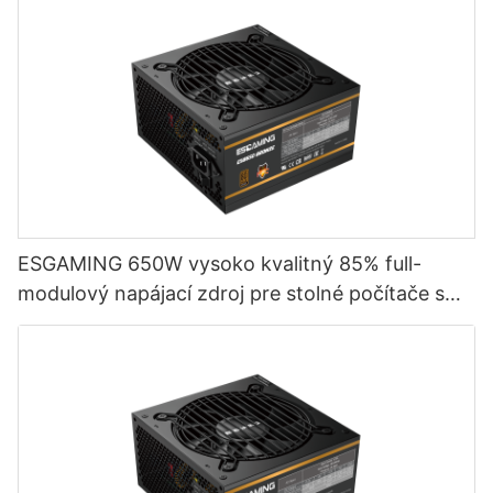
ESGAMING 650W vysoko kvalitný 85% full-
modulový napájací zdroj pre stolné počítače s
účinnosťou 80+ bronze ESB650W