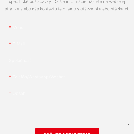
špecifické požiadavky. Ďalšie informácie nájdete na webovej
stránke alebo nás kontaktujte priamo s otázkami alebo otázkami.
Meno
E-Mail
Spoločnosť
Telefón/whatsApp/wechat
Obsah