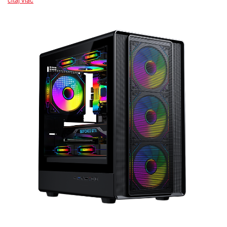
čítaj viac