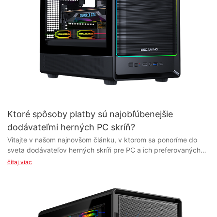
Ktoré spôsoby platby sú najobľúbenejšie
dodávateľmi herných PC skríň?
Vitajte v našom najnovšom článku, v ktorom sa ponoríme do sveta dodávateľov herných skríň pre PC a ich preferovaných spôsobov platby. V tomto neustále sa rozvíjajúcom odvetví je kľúčové byť o krok vpred, a to zahŕňa aj pochopenie toho, ako dodávatelia uprednostňujú vykonávať svoje transakcie. Pridajte sa k nám a preskúmajme, ktoré spôsoby platby uprednostňujú dodávatelia herných skríň pre PC a ako tieto informácie môžu ovplyvniť vaše podnikanie. Poďme sa na to ponoriť! - Prehľad platobných metód v odvetví herných počítačových skríň V rýchlo sa meniacom svete herných PC skríň je výber správnej platobnej metódy kľúčový pre dodávateľov aj výrobcov. Odvetvie sa neustále vyvíja a nové technológie a trendy formujú spôsob podnikania. V tomto článku sa podrobne pozrieme na rôzne platobné metódy, ktoré uprednostňujú dodávatelia a výrobcovia herných PC skríň, a preskúmame dôvody ich výberu. Platby kreditnou/debetnou kartou Jednou z najbežnejšie používaných platobných metód v odvetví herných počítačových skríň sú platby kreditnou/debetnou kartou. Táto metóda ponúka pohodlie a bezpečnosť pre obe strany zúčastnené na transakcii. Dodávatelia a výrobcovia môžu jednoducho spracovať platby online alebo telefonicky, čo z nich robí rýchly a efektívny spôsob podnikania. Platby kreditnou/debetnou kartou navyše ponúkajú ochranu pred podvodmi a spätnými platbami, čo obom stranám poskytuje pokoj v duši. PayPal Ďalšou obľúbenou platobnou metódou medzi dodávateľmi a výrobcami herných počítačových skríň je PayPal. Táto online platobná služba umožňuje bezproblémové transakcie medzi stranami, pričom finančné prostriedky sa prevádzajú rýchlo a bezpečne. PayPal tiež ponúka ochranu kupujúcich a predávajúcich, vďaka čomu je dôveryhodnou voľbou pre mnohých v tomto odvetví. Jeho užívateľsky prívetivé rozhranie a široká akceptácia z neho robia preferovanú voľbu pre tých, ktorí hľadajú bezproblémové platobné riešenie. Bankové prevody Bankové prevody sú ďalšou bežne používanou platobnou metódou v odvetví herných počítačových skríň. Hoci nemusia byť také rýchle alebo pohodlné ako platby kreditnou/debetnou kartou alebo PayPal, bankové prevody ponúkajú bezpečný a spoľahlivý spôsob prevodu finančných prostriedkov medzi stranami. Mnoho dodávateľov a výrobcov si vyberá túto metódu pre väčšie transakcie alebo medzinárodné platby, pretože eliminuje potrebu platobných procesorov tretích strán a súvisiacich poplatkov. Kryptomena S nástupom kryptomien v posledných rokoch začali niektorí dodávatelia a výrobcovia herných počítačových skríň akceptovať digitálne meny ako platobnú metódu. Hoci sú kryptomeny stále relatívne špecifickou platobnou metódou, ponúkajú decentralizovaný a bezpečný spôsob vykonávania transakcií. Sú tiež atraktívne pre technicky zdatných zákazníkov, ktorí si cenia súkromie a anonymitu pri svojich nákupoch. Dohodnuté platobné podmienky Okrem tradičných platobných metód ponúka mnoho dodávateľov a výrobcov herných počítačových skríň svojim klientom aj dohodnuté platobné podmienky. Tieto podmienky môžu zahŕňať splátky, platbu na dobierku alebo obchodný úver v závislosti od dohody medzi stranami. Dohodnuté platobné podmienky môžu pomôcť vybudovať silné vzťahy medzi dodávateľmi a výrobcami, čím sa posilní dôvera a spolupráca v tomto odvetví. Záverom možno povedať, že odvetvie herných počítačových skríň ponúka dodávateľom a výrobcom širokú škálu platobných metód. Či už sa rozhodnete pre platby kreditnou/debetnou kartou, PayPal, bankové prevody, kryptomenu alebo dohodnuté platobné podmienky, je nevyhnutné vybrať si metódu, ktorá najlepšie vyhovuje potrebám oboch zúčastnených strán. Starostlivým zvážením faktorov, ako sú bezpečnosť, pohodlie a dôveryhodnosť, môžu dodávatelia a výrobcovia zabezpečiť hladké a úspešné transakcie v tomto dynamickom a konkurenčnom odvetví. - Faktory ovplyvňujúce preferencie platobných metód medzi dodávateľmi V konkurenčnom svete výroby herných PC skríň môže výber spôsobu platby zohrávať významnú úlohu pri formovaní obchodných vzťahov medzi dodávateľmi a ich dodávateľmi. Pri zvažovaní preferovaných spôsobov platby medzi dodávateľmi herných PC skríň zohrávajú úlohu faktory ako pohodlie, bezpečnosť, náklady a spoľahlivosť. Pochopenie týchto faktorov môže pomôcť výrobcom lepšie uspokojiť potreby svojich dodávateľov a v konečnom dôsledku posilniť ich partnerstvá. Jednou z najobľúbenejších platobných metód medzi dodávateľmi herných PC skríň je bankový prevod. Bankový prevod je obľúbenou voľbou, pretože ponúka rýchly a bezpečný spôsob prevodu finančných prostriedkov medzi stranami. Dodávatelia oceňujú rýchlu dobu spracovania bankových prevodov, pretože im to umožňuje rýchly prístup k finančným prostriedkom a pokračovanie v ich činnosti. Bezpečnostné prvky bankových prevodov navyše poskytujú dodávateľom pokoj v duši a zabezpečujú, že ich platby sú chránené pred podvodmi alebo inými rizikami. Ďalšou obľúbenou platobnou metódou medzi dodávateľmi herných počítačových skríň je elektronický prevod finančných prostriedkov (EFT). EFT umožňuje automatizované transakcie medzi dodávateľmi a výrobcami, čím sa znižuje potreba manuálnych zásahov a zefektívňuje proces platieb. Dodávatelia považujú EFT za pohodlný a efektívny, pretože eliminuje potrebu fyzických šekov alebo papierových faktúr. Výberom EFT ako svojej preferovanej platobnej metódy môžu dodávatelia ušetriť čas a zdroje, čo im umožňuje sústrediť sa na iné aspekty svojho podnikania. Platby kreditnými kartami sú tiež obľúbenou voľbou medzi dodávateľmi herných počítačových skríň. Kreditné karty ponúkajú dodávateľom flexibilnú možnosť platby, ktorá im umožňuje rýchlo a jednoducho nakupovať. Dodávatelia oceňujú pohodlie platieb kreditnými kartami, ako aj možnosť získať odmeny alebo vrátenie peňazí za svoje nákupy. Výrobcovia, ktorí akceptujú platby kreditnými kartami, môžu prilákať viac dodávateľov a budovať silnejšie vzťahy tým, že ponúkajú túto pohodlnú platobnú metódu. Okrem bankových prevodov, EFT a platieb kreditnou kartou môžu dodávatelia herných PC skríň zvážiť aj alternatívne platobné metódy, ako napríklad PayPal alebo digitálne peňaženky. Tieto možnosti elektronickej platby poskytujú dodávateľom dodatočnú flexibilitu a bezpečnosť pri vykonávaní transakcií. Dodávatelia, ktorí uprednostňujú digitálne platobné metódy, oceňujú pohodlie a jednoduchosť používania, ako aj dodatočné vrstvy zabezpečenia, ktoré tieto platformy ponúkajú. Okrem toho, preferencie platobných metód medzi dodávateľmi herných počítačových skríň môžu byť ovplyvnené rôznymi externými faktormi. Ekonomické podmienky, regulačné požiadavky a trendy v odvetví môžu ovplyvniť výber platobnej metódy medzi dodávateľmi. Výrobcovia musia byť informovaní o týchto externých faktoroch a prispôsobiť svoje platobné politiky tak, aby vyhovovali meniacim sa potrebám svojich dodávateľov. Záverom možno povedať, že pochopenie faktorov ovplyvňujúcich preferencie platobných metód medzi dodávateľmi herných počítačových skríň je nevyhnutné pre výrobcov, ktorí sa snažia vybudovať silné a úspešné partnerstvá. Ponúkaním rôznych platobných možností, ako sú bankové prevody, EFT, platby kreditnou kartou a digitálne peňaženky, môžu výrobcovia uspokojiť rozmanité potreby svojich dodávateľov a vytvoriť bezproblémový platobný zážitok. Uprednostňovanie preferencií dodávateľov v oblasti platobných metód môže v konečnom dôsledku viesť k zlepšeniu vzťahov, zvýšeniu dôvery a vyššej efektivite v dodávateľskom reťazci herných počítačových skríň. - Porovnanie rôznych platobných metód na trhu Na konkurenčnom trhu s hernými PC skriňami môže mať výber správnej platobnej metódy významný vplyv na úspech dodávateľov a výrobcov. Vzhľadom na širokú škálu platobných metód dostupných na trhu je pre dodávateľov herných PC skríň kľúčové vyhodnotiť a porovnať rôzne možnosti, aby určili, ktorá metóda je pre ich podnikanie najpreferovanejšia a najvýhodnejšia. Jednou z najbežnejšie používaných platobných metód dodávateľmi herných počítačových skríň sú bankové prevody. Táto metóda zahŕňa elektronický prevod finančných prostriedkov z bankového účtu kupujúceho na bankový účet predávajúceho. Bankové prevody uprednostňuje mnoho dodávateľov, pretože sú bezpečným a pohodlným spôsobom prijímania platieb. Nevýhodou bankových prevodov je však ich časová náročnosť a dodatočné poplatky. Ďalšou populárnou platobnou metódou v odvetví herných počítačových skríň sú platby kreditnou kartou. Platby kreditnou kartou ponúkajú kupujúcim rýchly a pohodlný spôsob nákupu a mnoho dodávateľov uprednostňuje túto metódu pre jej jednoduchosť použitia a rýchle spracovanie. Platby kreditnou kartou však sú spojené s transakčnými poplatkami, ktoré môžu znížiť zisk dodávateľa. PayPal je ďalšia platobná metóda, ktorú bežne používajú dodávatelia herných počítačových skríň. PayPal je online platobná platforma, ktorá umožňuje používateľom elektronicky posielať a prijímať peniaze. Mnoho dodávateľov uprednostňuje PayPal kvôli jeho jednoduchému používaniu, bezpečnostným funkciám a rýchlemu spracovaniu. PayPal si však účtuje aj poplatky za transakcie, čo môže byť pre dodávateľov nevýhodou. V posledných rokoch sa kryptomena stala populárnou platobnou metódou v odvetví herných počítačových skríň. Kryptomena, ako napríklad Bitcoin, ponúka bezpečný a decentralizovaný spôsob odosielania a prijímania platieb. Mnohých dodávateľov lákajú nízke transakčné poplatky a rýchle spracovanie platieb, ktoré sú spojené s platbami kryptomenami. Volatilná povaha kryptomien však môže predstavovať riziko pre dodávateľov, ktorí sa snažia chrániť svoje zisky. V konečnom dôsledku bude najpreferovanejšia platobná metóda pre dodávateľov herných počítačových skríň závisieť od ich individuálnych obchodných potrieb a preferencií. Niektorí dodávatelia môžu uprednostňovať pohodlie a rýchle spracovanie, zatiaľ čo iní môžu uprednostňovať bezpečnosť a nízke transakčné poplatky. Pre dodávateľov je nevyhnutné starostlivo vyhodnotiť a porovnať rôzne platobné metódy dostupné na trhu, aby určili, ktorá možnosť je pre ich podnikanie najvýhodnejšia.
čítaj viac