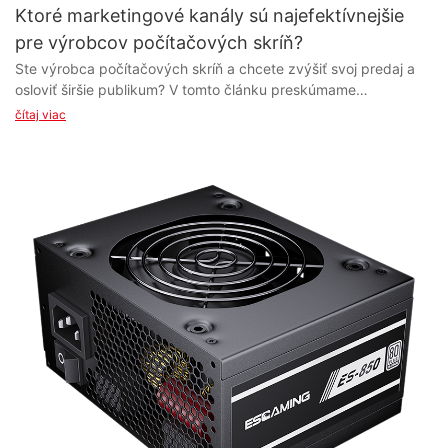
Ktoré marketingové kanály sú najefektívnejšie
pre výrobcov počítačových skríň?
Ste výrobca počítačových skríň a chcete zvýšiť svoj predaj a osloviť širšie publikum? V tomto článku preskúmame najefektívnejšie marketingové kanály pre výrobcov počítačových skríň. Zistite, ktoré stratégie vám môžu pomôcť spojiť sa s vašou cieľovou skupinou a zvýšiť povedomie o značke v konkurenčnom technologickom odvetví. - Prečo sú marketingové kanály kľúčové pre výrobcov počítačových skríň V dnešnom rýchlo sa meniacom svete technológií sa skrine pre PC stali nevyhnutnou súčasťou pre každého, kto si chce zostaviť vlastný počítač na mieru. Vzhľadom na nespočetné množstvo možností dostupných na trhu môže byť pre výrobcov skríň pre PC náročné vyniknúť a osloviť svoju cieľovú skupinu. Tu prichádzajú na rad marketingové kanály, pretože sú pre výrobcov skríň pre PC kľúčové na efektívnu propagáciu svojich produktov a prilákanie zákazníkov. Jedným z najefektívnejších marketingových kanálov pre výrobcov počítačových skríň sú sociálne médiá. S miliónmi aktívnych používateľov na platformách ako Facebook, Instagram a Twitter poskytujú sociálne médiá jedinečnú príležitosť pre výrobcov prezentovať svoje produkty širokému publiku. Vytváraním vizuálne príťažlivých príspevkov a pútavého obsahu môžu výrobcovia efektívne komunikovať kľúčové vlastnosti a výhody svojich počítačových skríň potenciálnym zákazníkom. Sociálne médiá tiež umožňujú výrobcom interagovať so zákazníkmi, zhromažďovať spätnú väzbu a budovať si lojálnych fanúšikov. Okrem sociálnych médií je optimalizácia pre vyhľadávače (SEO) ďalším dôležitým marketingovým kanálom pre výrobcov skríň pre PC. Optimalizáciou svojich webových stránok a obsahu pre vyhľadávače, ako je Google, môžu výrobcovia zvýšiť svoju viditeľnosť online a prilákať viac organickej návštevnosti na svoje stránky. Používaním relevantných kľúčových slov, ako napríklad „skriňa pre PC, dodávateľ skríň pre PC, výrobca skríň pre PC“, môžu výrobcovia zlepšiť svoje umiestnenie vo vyhľadávačoch a osloviť zákazníkov, ktorí aktívne hľadajú skrine pre PC. E-mailový marketing je ďalším efektívnym marketingovým kanálom pre výrobcov počítačových skríň. Vytvorením e-mailového zoznamu potenciálnych zákazníkov a zasielaním pravidelných newsletterov a propagačných akcií si výrobcovia môžu udržať povedomie a prilákať opakovaných zákazníkov. E-mailový marketing tiež umožňuje výrobcom prispôsobiť si svoje správy a zacieliť na konkrétne segmenty zákazníkov na základe ich preferencií a nákupného správania. Okrem týchto digitálnych marketingových kanálov môžu byť pre výrobcov skríň pre PC efektívne aj tradičné marketingové kanály, ako sú veľtrhy, priemyselné podujatia a tlačená reklama. Prezentáciou svojich produktov na veľtrhoch a podujatiach môžu výrobcovia nadviazať kontakt s odborníkmi z odvetvia, budovať povedomie o značke a generovať potenciálnych zákazníkov. Tlačená reklama v priemyselných publikáciách a časopisoch môže tiež pomôcť výrobcom osloviť cieľové publikum nadšencov počítačov a hráčov. Celkovo zohrávajú marketingové kanály kľúčovú úlohu v úspechu výrobcov skríň pre PC. Využitím kombinácie sociálnych médií, SEO, e-mailového marketingu a tradičných marketingových kanálov môžu výrobcovia efektívne propagovať svoje produkty, osloviť svoju cieľovú skupinu a zvýšiť predaj. Na konkurenčnom trhu, kde sú inovácie a dizajn kľúčovými rozlišovacími faktormi, je pre výrobcov skríň pre PC nevyhnutné investovať do marketingových kanálov, ktoré im pomôžu vyniknúť a prilákať zákazníkov. - Analýza efektívnosti rôznych marketingových kanálov pre výrobcov počítačových skríň V rýchlo sa meniacom a vysoko konkurenčnom svete PC hardvéru čelia výrobcovia PC skríň neustálej výzve efektívne osloviť cieľových spotrebiteľov a propagovať svoje produkty. S neustále rastúcou popularitou PC hier a nárastom počtu PC konštrukcií na mieru nebol dopyt po vysoko kvalitných a esteticky príjemných PC skriniach nikdy vyšší. Aby výrobcovia PC skríň uspeli na tomto konkurenčnom trhu, je nevyhnutné, aby využívali rôzne marketingové kanály na prezentáciu svojich produktov a oslovili svoju cieľovú skupinu. Jedným z najefektívnejších marketingových kanálov pre výrobcov počítačových skríň sú sociálne médiá. Platformy ako Instagram, Twitter a Facebook umožňujú výrobcom prezentovať svoje najnovšie produkty, komunikovať so svojimi sledovateľmi a vytvárať pocit komunity medzi nadšencami počítačov. Pravidelným zverejňovaním vysokokvalitných obrázkov a videí svojich počítačových skríň môžu výrobcovia upútať pozornosť potenciálnych zákazníkov a budovať si rozpoznateľnosť značky. Spolupráca s influencermi a sponzorovanie herných podujatí môže ďalej zvýšiť viditeľnosť a dosah v rámci hernej komunity. Okrem sociálnych médií zohráva optimalizácia pre vyhľadávače (SEO) kľúčovú úlohu pri pomoci výrobcom skríň pre PC osloviť potenciálnych zákazníkov online. Optimalizáciou svojich webových stránok pomocou relevantných kľúčových slov, ako sú „skriňa pre PC“ a „výrobca skríň pre PC“, môžu výrobcovia zlepšiť svoje umiestnenie vo vyhľadávačoch a prilákať organickú návštevnosť na svoje stránky. Implementácia silnej stratégie obsahového marketingu vrátane blogových príspevkov, prípadových štúdií a recenzií produktov môže tiež pomôcť výrobcom etablovať sa ako odborníci v tomto odvetví a prilákať zákazníkov hľadajúcich informácie o skrinkách pre PC. Ďalším účinným marketingovým kanálom pre výrobcov počítačových skríň je e-mailový marketing. Vybudovaním cieleného e-mailového zoznamu nadšencov počítačov a pravidelným zasielaním newsletterov a propagačných ponúk môžu výrobcovia zostať v povedomí svojich zákazníkov a povzbudiť ich k opakovaným nákupom. Ponúkanie exkluzívnych zliav, ukážok pripravovaných produktov a personalizovaných odporúčaní založených na preferenciách zákazníkov môže pomôcť výrobcom vybudovať si silné vzťahy so zákazníkmi a zvýšiť vernosť značke. Okrem toho, partnerstvá s dodávateľmi a predajcami počítačových skríň môžu pomôcť výrobcom rozšíriť ich dosah a získať prístup na nové trhy. Spoluprácou s populárnymi online platformami, ako sú Newegg, Amazon a Best Buy, môžu výrobcovia prezentovať svoje produkty širšiemu publiku a ťažiť zo zavedenej zákazníckej základne predajcov. Účasť na veľtrhoch, priemyselných podujatiach a uvádzaní produktov na trh môže tiež pomôcť výrobcom spojiť sa s potenciálnymi partnermi a vytvoriť rozruch okolo ich najnovších produktov. Záverom možno povedať, že efektívnosť marketingových kanálov pre výrobcov skríň pre PC v konečnom dôsledku závisí od ich schopnosti osloviť cieľovú skupinu, efektívne prezentovať svoje produkty a budovať silné povedomie o značke. Využitím kombinácie sociálnych médií, SEO, e-mailového marketingu a partnerstiev s dodávateľmi a maloobchodníkmi môžu výrobcovia skríň pre PC zvýšiť svoju viditeľnosť, prilákať nových zákazníkov a odlíšiť sa na preplnenom trhu. Kľúčom k úspechu je v konečnom dôsledku pochopenie preferencií a správania nadšencov PC a prispôsobenie marketingových stratégií ich potrebám. - Úloha digitálneho marketingu pri propagácii počítačových skríň V dnešnom neustále sa vyvíjajúcom digitálnom prostredí je úloha digitálneho marketingu pri propagácii počítačových skríň čoraz dôležitejšia pre výrobcov a dodávateľov v tomto odvetví. Vzhľadom na rastúci dopyt po vysoko kvalitných a inovatívnych počítačových skriniach je pre spoločnosti nevyhnutné efektívne využívať rôzne kanály digitálneho marketingu na oslovenie svojej cieľovej skupiny a zvýšenie predaja. Jedným z najefektívnejších kanálov digitálneho marketingu pre výrobcov počítačových skríň sú sociálne médiá. Platformy ako Facebook, Instagram a Twitter poskytujú jedinečnú príležitosť na prezentáciu najnovších produktov, interakciu so zákazníkmi a budovanie povedomia o značke. Vytváraním pútavého obsahu, zdieľaním referencií zákazníkov a spúšťaním cielených reklám môžu výrobcovia efektívne propagovať svoje počítačové skrine širokému publiku technicky zdatných spotrebiteľov. Ďalším dôležitým kanálom digitálneho marketingu pre výrobcov skríň pre PC je optimalizácia pre vyhľadávače (SEO). Optimalizáciou svojich webových stránok pre relevantné kľúčové slová, ako napríklad „skriňa pre PC“ a „výrobca skríň pre PC“, môžu spoločnosti zlepšiť svoju viditeľnosť na stránkach s výsledkami vyhľadávania a prilákať organickú návštevnosť. Okrem toho sa na zacielenie konkrétnych kľúčových slov a prilákanie cielenej návštevnosti na webovú stránku výrobcu môže použiť reklama s platbou za kliknutie (PPC). E-mailový marketing je tiež silným nástrojom na propagáciu počítačových skríň. Vytvorením e-mailového zoznamu zainteresovaných zákazníkov a zasielaním cielených kampaní môžu výrobcovia udržať svoje publikum zaujaté a informované o uvedení nových produktov na trh, akciách a aktualizáciách v odvetví. Personalizované e-mailové kampane môžu pomôcť budovať lojalitu zákazníkov a viesť k opakovaným nákupom. Okrem týchto digitálnych marketingových kanálov zohráva obsahový marketing kľúčovú úlohu pri propagácii počítačových skríň. Vytváraním vysokokvalitných blogových príspevkov, videí a iných typov obsahu, ktoré prezentujú vlastnosti a výhody ich produktov, môžu výrobcovia vzdelávať spotrebiteľov a etablovať sa ako lídri v odvetví. To môže pomôcť vybudovať dôveru potenciálnych zákazníkov a z dlhodobého hľadiska zvýšiť predaj. Celkovo nemožno podceňovať úlohu digitálneho marketingu pri propagácii počítačových skríň. Efektívnym využívaním sociálnych médií, SEO, e-mailového marketingu a obsahového marketingu môžu výrobcovia a dodávatelia osloviť širšie publikum, zvýšiť predaj a vybudovať si silnú pozíciu značky na konkurenčnom trhu s počítačovými skriňami. Vzhľadom na to, že sa technológie neustále vyvíjajú, je pre spoločnosti v tomto odvetví kľúčové udržať si náskok a prijať stratégie digitálneho marketingu, aby uspeli v dnešnom digitálnom svete. - Využitie tradičných marketingových kanálov pre výrobcov počítačových skríň V konkurenčnom svete výroby skríň pre PC spoločnosti neustále hľadajú nové a efektívne marketingové kanály na propagáciu svojich produktov a oslovenie širši
čítaj viac