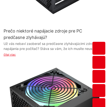
Prečo niektoré napájacie zdroje pre PC
predčasne zlyhávajú?
Už vás nebaví zaoberať sa predčasne zlyhávajúcimi zdrojmi napájania pre počítač? Stáva sa vám, že ich musíte neustále vymieňať, len aby sa ten istý problém znova objavil? V tomto článku skúmame dôvody, prečo niektoré zdroje napájania pre počítač predčasne zlyhávajú. Od nekvalitných komponentov až po nesprávne používanie sa ponárame do bežných príčin, ktoré môžu spôsobiť skoršie zlyhanie vášho zdroja napájania, ako sa očakávalo. Čítajte ďalej a zistite, ako môžete týmto poruchám predísť a zabezpečiť dlhšiu životnosť zdroja napájania pre váš počítač. - Pochopenie bežných príčin predčasného zlyhania napájacieho zdroja počítača Vo svete technológií je jedným z bežných problémov, s ktorým sa stretáva mnoho používateľov počítačov, predčasné zlyhanie ich napájacích zdrojov. To môže byť pre používateľov frustrujúce, pretože to môže viesť k neočakávaným prestojom a potenciálnej strate dôležitých údajov. Pochopenie bežných príčin predčasného zlyhania napájania počítača môže používateľom pomôcť predchádzať tomuto problému a zabezpečiť dlhú životnosť ich elektronických zariadení. Jedným z hlavných dôvodov predčasného zlyhania napájacieho zdroja počítača sú nekvalitné komponenty. Ak sú napájacie zdroje vyrobené z nekvalitných materiálov, je pravdepodobnejšie, že sa pokazia skôr, ako sa očakávalo. Preto je pri kúpe nového napájacieho zdroja pre váš počítač nevyhnutné vybrať si renomovaného dodávateľa alebo výrobcu napájacích zdrojov. Investícia do vysokokvalitného napájacieho zdroja od dôveryhodného výrobcu môže výrazne znížiť pravdepodobnosť predčasného zlyhania. Ďalšou častou príčinou predčasného zlyhania napájacieho zdroja počítača je prehriatie. Keď sa napájací zdroj príliš zahreje, môže to spôsobiť rýchle opotrebovanie komponentov, čo vedie k poruche. Môže to byť dôsledkom zlého vetrania v skrini počítača, obmedzenia prúdenia vzduchu alebo dlhodobého používania napájacieho zdroja na maximálny výkon. Aby sa predišlo prehriatiu a zabezpečilo správne prúdenie vzduchu, používatelia by mali pravidelne čistiť skrinku počítača, zabezpečiť správne vetranie a vyhnúť sa prekročeniu limitov napájacieho zdroja. Okrem toho, prepätia a špičky môžu tiež prispieť k predčasnému výpadku zdroja napájania. Tieto náhle zvýšenia napätia môžu poškodiť citlivé komponenty zdroja napájania a spôsobiť jeho poruchu. Používanie prepäťovej ochrany alebo neprerušiteľného zdroja napájania (UPS) môže pomôcť chrániť váš počítač pred prepätiami a špičkami, čím sa v konečnom dôsledku predĺži životnosť zdroja napájania. Okrem toho, nesprávna inštalácia alebo manipulácia so zdrojom napájania môže viesť k predčasnému zlyhaniu. Pri inštalácii nového zdroja napájania je nevyhnutné dodržiavať pokyny výrobcu a manipulovať s ním opatrne, aby sa predišlo poškodeniu žiadnych komponentov. Používatelia by sa mali vyhýbať pretaktovaniu počítača alebo používaniu nekompatibilných komponentov, pretože to môže zdroj napájania dodatočne zaťažiť a zvýšiť riziko poruchy. Záverom možno povedať, že pochopenie bežných príčin predčasného zlyhania napájacieho zdroja počítača je nevyhnutné pre predĺženie životnosti vašich elektronických zariadení. Investíciou do kvalitného napájacieho zdroja od renomovaného výrobcu, zabezpečením správneho prúdenia vzduchu a vetrania, ochranou počítača pred prepätím a opatrným zaobchádzaním so zdrojom môžu používatelia predísť predčasnému zlyhaniu a tešiť sa zo spoľahlivého výkonu svojich elektronických zariadení. Pamätajte, že prevencia je vždy lepšia ako liečba, pokiaľ ide o zabezpečenie dlhej životnosti napájacieho zdroja počítača. - Dôležitosť správnej údržby a starostlivosti o napájacie zdroje pre PC Zdroje napájania pre PC sú základnými súčasťami počítačového systému a poskytujú potrebnú elektrickú energiu pre správne fungovanie všetkých ostatných komponentov. Mnoho používateľov však často prehliada dôležitosť správnej údržby a starostlivosti o svoje zdroje napájania, čo môže viesť k predčasnému zlyhaniu a možnému poškodeniu iných komponentov počítača. Existuje niekoľko faktorov, ktoré môžu prispieť k predčasnému zlyhaniu napájacieho zdroja počítača. Jedným z najčastejších dôvodov je hromadenie prachu. Prach sa môže časom hromadiť vo vnútri napájacieho zdroja, čo môže spôsobiť jeho prehriatie a potenciálne zlyhanie. Pravidelné čistenie napájacieho zdroja a jeho okolia môže pomôcť predchádzať hromadeniu prachu a zabezpečiť správne prúdenie vzduchu. Ďalšou častou príčinou výpadku zdroja napájania sú elektrické prepätia a špičky. Tieto náhle zvýšenia napätia môžu poškodiť vnútorné komponenty zdroja napájania a spôsobiť jeho poruchu. Použitie prepäťovej ochrany alebo UPS (neprerušiteľný zdroj napájania) môže pomôcť chrániť zdroj napájania pred týmito elektrickými výkyvmi a predĺžiť jeho životnosť. Nedostatočné vetranie je tiež bežným problémom, ktorý môže viesť k výpadku napájania. Ak napájací zdroj nie je správne vetraný, môže sa prehriať a zlyhať. Uistite sa, že napájací zdroj je nainštalovaný v dobre vetranom priestore a že prúdeniu vzduchu nebránia žiadne prekážky. Zdroje nízkej kvality sú tiež náchylnejšie na predčasné zlyhanie. Pri kúpe zdroja napájania pre váš počítačový systém je dôležité vybrať si renomovaného výrobcu a dodávateľa zdrojov napájania. Investícia do kvalitného zdroja napájania môže pomôcť predchádzať potenciálnym problémom a zabezpečiť bezproblémový chod vášho počítačového systému. Okrem správnej údržby a starostlivosti je dôležité venovať pozornosť varovným signálom, ktoré naznačujú možné zlyhanie zdroja napájania. Patria sem zvláštne zvuky vychádzajúce z napájacieho zdroja, zápach spáleniny a náhodné reštartovanie alebo vypínanie počítača. Ak spozorujete niektorý z týchto varovných signálov, je dôležité problém okamžite riešiť, aby ste predišli ďalšiemu poškodeniu zdroja napájania a ďalších komponentov počítača. Záverom možno povedať, že správna údržba a starostlivosť o napájacie zdroje pre počítač sú nevyhnutné pre zabezpečenie dlhej životnosti a spoľahlivosti počítačového systému. Dodržiavaním vyššie uvedených tipov a investovaním do kvalitného napájacieho zdroja môžu používatelia predísť predčasnému zlyhaniu a možnému poškodeniu komponentov počítača. Pamätajte, že napájací zdroj je srdcom počítačového systému a starostlivosť oň je kľúčová pre celkové zdravie a výkon systému. - Vplyv preťaženia a prepätia na napájacie zdroje PC V dnešnom modernom svete sa počítače stali neoddeliteľnou súčasťou nášho každodenného života. Od práce až po zábavu sa na tieto stroje vo veľkej miere spoliehame, aby nám pomohli zvládnuť deň. Jednou z najdôležitejších súčastí počítača, ktorá sa často prehliada, je však napájací zdroj (PSU). Bez funkčného zdroja PSU počítač jednoducho nemôže fungovať. Vplyv preťaženia a prepätia na napájacie zdroje PC Prečo niektoré napájacie zdroje pre PC predčasne zlyhávajú? Ako dodávateľ alebo výrobca napájacích zdrojov je dôležité pochopiť, prečo niektoré napájacie zdroje pre počítače predčasne zlyhávajú. Jedným z najčastejších dôvodov predčasného zlyhania napájacieho zdroja je preťaženie. Keď je napájací zdroj preťažený, je nútený pracovať nad svoj limit, čo vedie k prehriatiu a nakoniec k poruche. To môže byť spôsobené používaním viacerých komponentov s vysokou spotrebou energie, ako sú grafické karty alebo procesory, bez toho, aby sa zabezpečilo, že napájací zdroj zvládne záťaž. Ďalšou častou príčinou predčasného výpadku napájania sú prepätia. K prepätiam dochádza pri náhlom zvýšení napätia, ktoré môže byť spôsobené údermi blesku, chybným zapojením alebo výpadkami prúdu. Tieto náhle výkyvy napätia môžu preťažiť zdroj napájania, spôsobiť poškodenie vnútorných komponentov a nakoniec viesť k poruche. Aby ste predišli predčasnému výpadku napájania, je nevyhnutné investovať do kvalitného zdroja, ktorý zvládne energetické nároky komponentov vášho počítača. Okrem toho, použitie prepäťovej ochrany môže pomôcť chrániť zdroj napájania pred prepätím a zabezpečiť stabilné napájanie počítača. Záverom možno povedať, že ako dodávateľ alebo výrobca napájacích zdrojov je nevyhnutné pochopiť vplyv preťaženia a prepätia na napájacie zdroje počítačov. Investovaním do kvalitných napájacích zdrojov a používaním prepäťových ochrán môžete predísť predčasnému výpadku napájania a zabezpečiť dlhú životnosť vášho počítačového systému. Pamätajte, že napájací zdroj je srdcom vášho počítača, preto je nevyhnutné prijať potrebné opatrenia na jeho ochranu pred potenciálnym poškodením. - Znaky, na ktoré si treba dať pozor, aby ste predišli predčasnému zlyhaniu napájacích zdrojov počítača Napájacie zdroje pre PC sú základnou súčasťou každého počítačového systému a poskytujú potrebnú elektrickú energiu na bezproblémový chod systému. Napriek ich dôležitosti však môžu napájacie zdroje niekedy predčasne zlyhať, čo spôsobuje nepríjemnosti a potenciálne poškodzuje iné komponenty počítača. V tomto článku preskúmame dôvody, prečo niektoré napájacie zdroje pre PC predčasne zlyhajú, a poskytneme vám signály, na ktoré si treba dať pozor, aby ste takýmto poruchám predišli. Jedným z hlavných dôvodov predčasného zlyhania napájacích zdrojov pre počítač je nízka kvalita. Pokiaľ ide o napájacie zdroje, dostanete to, za čo si zaplatíte, a výber lacného, ​​nekvalitného zdroja môže viesť k predčasnému zlyhaniu. Je nevyhnutné vybrať si renomovaného dodávateľa alebo výrobcu napájacích zdrojov, ktorý vyrába vysoko kvalitné a spoľahlivé produkty. Investícia do kvalitného zdroja môže byť na začiatku o niečo drahšia, ale z dlhodobého hľadiska vám môže ušetriť peniaze tým, že zabráni predčasným poruchám a potrebe nákladných výmen. Ďalšou častou príčinou predčasného zlyhania zdroja napájania je prehrievanie. Zdroje napájania generujú teplo pri premene striedavého prúdu zo siete na jednosmerný prúd pre komponenty počítača. Ak zdroj napájania nie je dostatočne vetraný alebo ak skriňa počítača nie je správne chladená, zdroj napájania sa môže prehriať, čo vedie k poruche. Medzi príznaky prehriatia patrí zápach spáleniny, horúci zdroj napájania na dotyk alebo náhodné vypí
čítaj viac