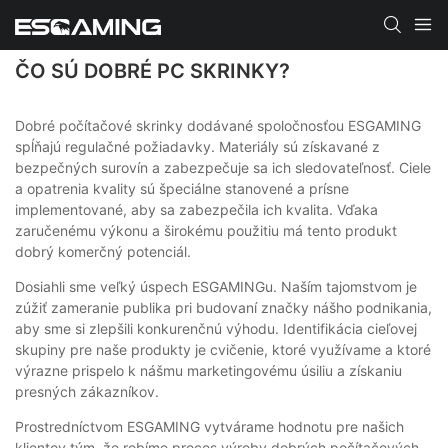
ČO SÚ DOBRÉ PC SKRINKY?
Dobré počítačové skrinky dodávané spoločnosťou ESGAMING
spĺňajú regulačné požiadavky. Materiály sú získavané z
bezpečných surovín a zabezpečuje sa ich sledovateľnosť. Ciele
a opatrenia kvality sú špeciálne stanovené a prísne
implementované, aby sa zabezpečila ich kvalita. Vďaka
zaručenému výkonu a širokému použitiu má tento produkt
dobrý komerčný potenciál.
Dosiahli sme veľký úspech ESGAMINGu. Naším tajomstvom je
zúžiť zameranie publika pri budovaní značky nášho podnikania,
aby sme si zlepšili konkurenčnú výhodu. Identifikácia cieľovej
skupiny pre naše produkty je cvičenie, ktoré využívame a ktoré
výrazne prispelo k nášmu marketingovému úsiliu a získaniu
presných zákazníkov.
Prostredníctvom ESGAMING vytvárame hodnotu pre našich
klientov tým, že robíme proces výroby dobrých počítačových