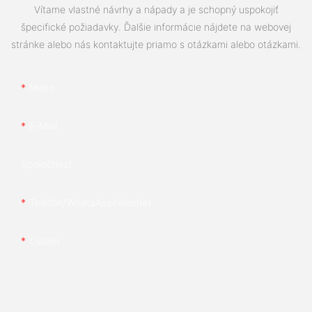
Vítame vlastné návrhy a nápady a je schopný uspokojiť
špecifické požiadavky. Ďalšie informácie nájdete na webovej
stránke alebo nás kontaktujte priamo s otázkami alebo otázkami.
Meno
E-Mail
Spoločnosť
Telefón/whatsApp/wechat
Obsah