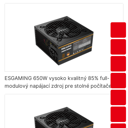
ESGAMING 650W vysoko kvalitný 85% full-
modulový napájací zdroj pre stolné počítače s
účinnosťou 80+ bronze ESB650W