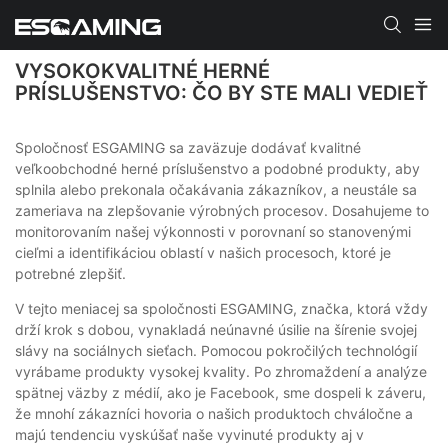
VYSOKOKVALITNÉ HERNÉ
PRÍSLUŠENSTVO: ČO BY STE MALI VEDIEŤ
Spoločnosť ESGAMING sa zaväzuje dodávať kvalitné
veľkoobchodné herné príslušenstvo a podobné produkty, aby
splnila alebo prekonala očakávania zákazníkov, a neustále sa
zameriava na zlepšovanie výrobných procesov. Dosahujeme to
monitorovaním našej výkonnosti v porovnaní so stanovenými
cieľmi a identifikáciou oblastí v našich procesoch, ktoré je
potrebné zlepšiť.
V tejto meniacej sa spoločnosti ESGAMING, značka, ktorá vždy
drží krok s dobou, vynakladá neúnavné úsilie na šírenie svojej
slávy na sociálnych sieťach. Pomocou pokročilých technológií
vyrábame produkty vysokej kvality. Po zhromaždení a analýze
spätnej väzby z médií, ako je Facebook, sme dospeli k záveru,
že mnohí zákazníci hovoria o našich produktoch chváločne a
majú tendenciu vyskúšať naše vyvinuté produkty aj v