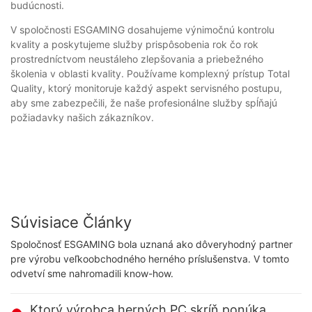
budúcnosti.
V spoločnosti ESGAMING dosahujeme výnimočnú kontrolu
kvality a poskytujeme služby prispôsobenia rok čo rok
prostredníctvom neustáleho zlepšovania a priebežného
školenia v oblasti kvality. Používame komplexný prístup Total
Quality, ktorý monitoruje každý aspekt servisného postupu,
aby sme zabezpečili, že naše profesionálne služby spĺňajú
požiadavky našich zákazníkov.
Súvisiace Články
Spoločnosť ESGAMING bola uznaná ako dôveryhodný partner
pre výrobu veľkoobchodného herného príslušenstva. V tomto
odvetví sme nahromadili know-how.
Ktorý výrobca herných PC skríň ponúka