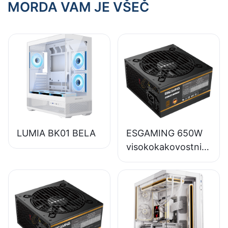
MORDA VAM JE VŠEČ
LUMIA BK01 BELA
ESGAMING 650W
visokokakovostni
napajalniki za
namizne
računalnike s
polnim modulom in
85-odstotno