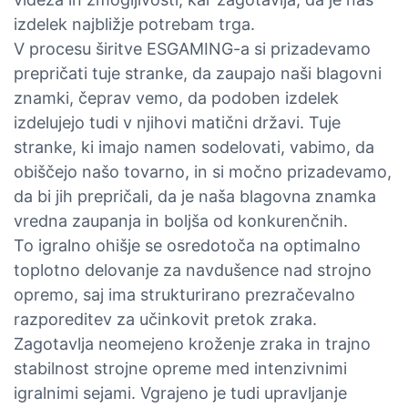
izdelek najbližje potrebam trga.
V procesu širitve ESGAMING-a si prizadevamo
prepričati tuje stranke, da zaupajo naši blagovni
znamki, čeprav vemo, da podoben izdelek
izdelujejo tudi v njihovi matični državi. Tuje
stranke, ki imajo namen sodelovati, vabimo, da
obiščejo našo tovarno, in si močno prizadevamo,
da bi jih prepričali, da je naša blagovna znamka
vredna zaupanja in boljša od konkurenčnih.
To igralno ohišje se osredotoča na optimalno
toplotno delovanje za navdušence nad strojno
opremo, saj ima strukturirano prezračevalno
razporeditev za učinkovit pretok zraka.
Zagotavlja neomejeno kroženje zraka in trajno
stabilnost strojne opreme med intenzivnimi
igralnimi sejami. Vgrajeno je tudi upravljanje