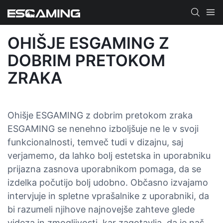
OHIŠJE ESGAMING Z
DOBRIM PRETOKOM
ZRAKA
Ohišje ESGAMING z dobrim pretokom zraka
ESGAMING se nenehno izboljšuje ne le v svoji
funkcionalnosti, temveč tudi v dizajnu, saj
verjamemo, da lahko bolj estetska in uporabniku
prijazna zasnova uporabnikom pomaga, da se
izdelka počutijo bolj udobno. Občasno izvajamo
intervjuje in spletne vprašalnike z uporabniki, da
bi razumeli njihove najnovejše zahteve glede
videza in zmogljivosti, kar zagotavlja, da je naš