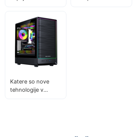
računalnike s
kakovostnim
funkcijami
ohišjem za igralni
pametnega
računalnik
spremljanja?
Katere so nove
tehnologije v
ohišjih za igralne
računalnike za leto
2025?