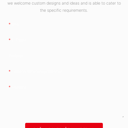
we welcome custom designs and ideas and is able to cater to
the specific requirements.
Ime
E-Pošta
Podjetje
Telefon/whatsApp/wechat
Vsebina