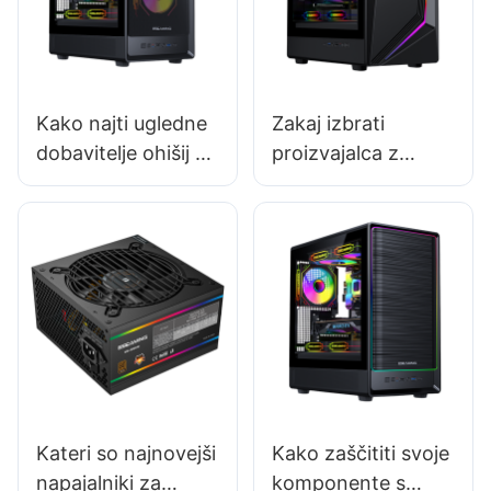
Kako najti ugledne
Zakaj izbrati
dobavitelje ohišij za
proizvajalca z
igralne
dobrim ugledom?
računalnike?
Kateri so najnovejši
Kako zaščititi svoje
napajalniki za
komponente s