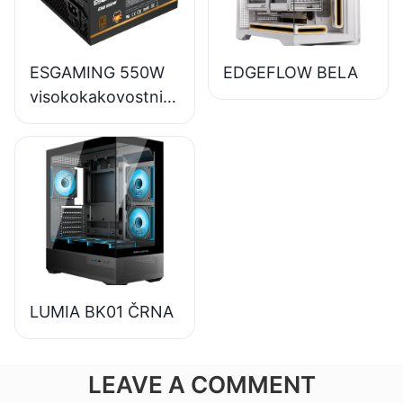
učinkovitostjo, 80+
bronasti
ESGAMING 550W
EDGEFLOW BELA
visokokakovostni
napajalniki za
namizne
računalnike z
učinkovitostjo 85
%, 80+ bronastimi
certifikati
ESB550W
LUMIA BK01 ČRNA
LEAVE A COMMENT