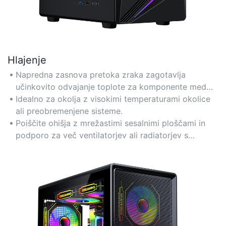
Hlajenje
Napredna zasnova pretoka zraka zagotavlja
učinkovito odvajanje toplote za komponente med
intenzivnimi igralnimi sejami.
Idealno za okolja z visokimi temperaturami okolice
ali preobremenjene sisteme.
Poiščite ohišja z mrežastimi sesalnimi ploščami in
podporo za več ventilatorjev ali radiatorjev s
tekočim hlajenjem.