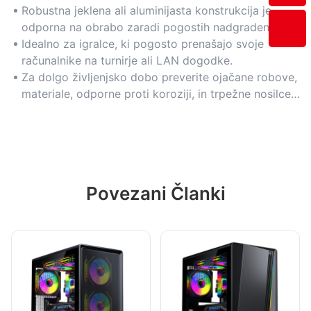
Robustna jeklena ali aluminijasta konstrukcija je
odporna na obrabo zaradi pogostih nadgradenj
komponent ali transporta.
Idealno za igralce, ki pogosto prenašajo svoje
računalnike na turnirje ali LAN dogodke.
Za dolgo življenjsko dobo preverite ojačane robove,
materiale, odporne proti koroziji, in trpežne nosilce
ventilatorjev.
Povezani Članki