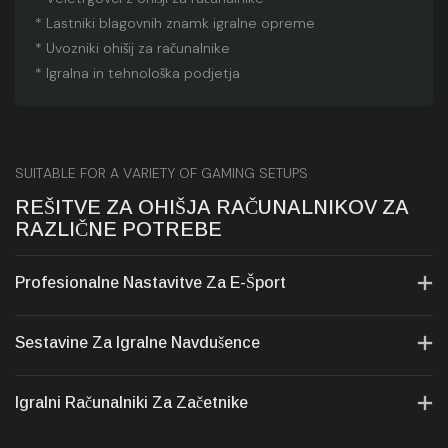
* Lastniki blagovnih znamk igralne opreme
* Uvozniki ohišij za računalnike
* Igralna in tehnološka podjetja
SUITABLE FOR A VARIETY OF GAMING SETUPS
REŠITVE ZA OHIŠJA RAČUNALNIKOV ZA
RAZLIČNE POTREBE
Profesionalne Nastavitve Za E-Šport
Sestavine Za Igralne Navdušence
Igralni Računalniki Za Začetnike