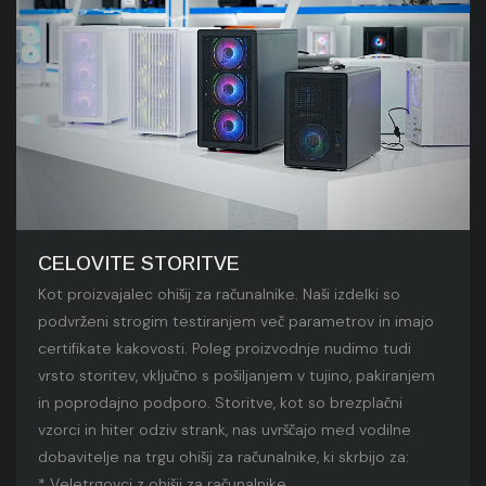
CELOVITE STORITVE
Kot proizvajalec ohišij za računalnike. Naši izdelki so
podvrženi strogim testiranjem več parametrov in imajo
certifikate kakovosti. Poleg proizvodnje nudimo tudi
vrsto storitev, vključno s pošiljanjem v tujino, pakiranjem
in poprodajno podporo. Storitve, kot so brezplačni
vzorci in hiter odziv strank, nas uvrščajo med vodilne
dobavitelje na trgu ohišij za računalnike, ki skrbijo za:
* Veletrgovci z ohišji za računalnike