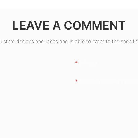
tostjo,
bronastimi certifikati
ESB550W
LEAVE A COMMENT
stom designs and ideas and is able to cater to the specific
E-Pošta
Telefon/whatsApp/wech