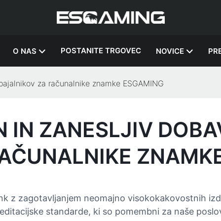
POSTANITE TRGOVEC
O NAS
NOVICE
PR
napajalnikov za računalnike znamke ESGAMING
IN ZANESLJIV DOBA
RAČUNALNIKE ZNAMK
ank z zagotavljanjem neomajno visokokakovostnih izdel
ditacijske standarde, ki so pomembni za naše poslova