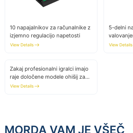
10 napajalnikov za računalnike z
5-delni na
izjemno regulacijo napetosti
valovanj
View Details
View Details
Zakaj profesionalni igralci imajo
raje določene modele ohišij za
igralne računalnike?
View Details
MORDA VAM JE VŠEČ