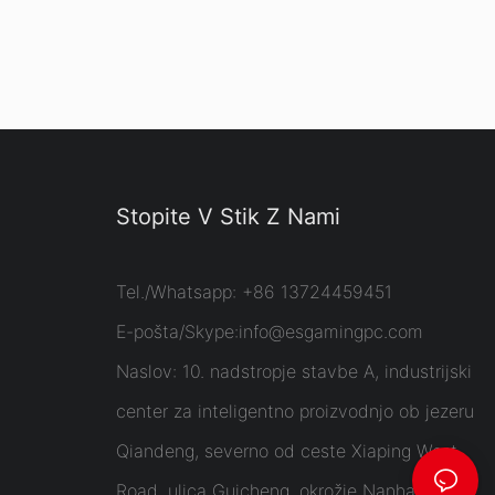
Stopite V Stik Z Nami
Tel./Whatsapp: +86 13724459451
E-pošta/Skype:
info@esgamingpc.com
Naslov: 10. nadstropje stavbe A, industrijski
center za inteligentno proizvodnjo ob jezeru
Qiandeng, severno od ceste Xiaping West
Road, ulica Guicheng, okrožje Nanhai,