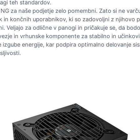
agi teh standardov.
 za naše podjetje zelo pomembni. Zato si ne varčujem
k in končnih uporabnikov, ki so zadovoljni z njihovo pr
ni. Veljajo za odlične v panogi in pričakuje se, da bodo
ezje in vrhunske komponente za stabilno in učinkovi
 izgube energije, kar podpira optimalno delovanje si
ljivosti.