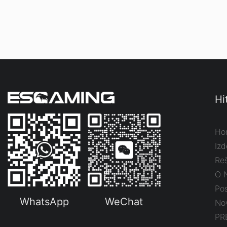
Hi
Ho
Izd
Reš
O 
Pos
WhatsApp
WeChat
No
PR