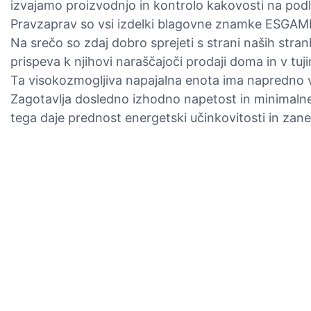
izvajamo proizvodnjo in kontrolo kakovosti na podl
Pravzaprav so vsi izdelki blagovne znamke ESGAMING
Na srečo so zdaj dobro sprejeti s strani naših stran
prispeva k njihovi naraščajoči prodaji doma in v tuji
Ta visokozmogljiva napajalna enota ima napredno v
Zagotavlja dosledno izhodno napetost in minimalne
tega daje prednost energetski učinkovitosti in zanes