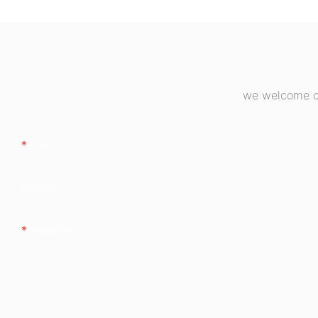
odstotno učinkovi
80+ bronasti
we welcome cu
Ime
Podjetje
Vsebina