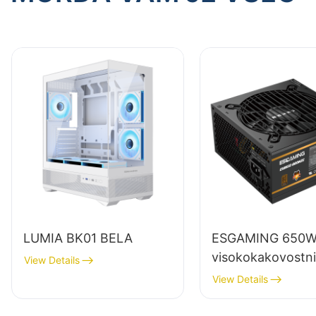
LUMIA BK01 BELA
ESGAMING 650
visokokakovostni
View Details
napajalniki za na
View Details
računalnike s pol
modulom in 85-