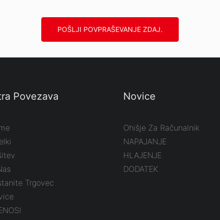
POŠLJI POVPRAŠEVANJE ZDAJ.
tra Povezava
Novice
me
Ohišje Za Računalnik
elki
NAPAJANJE
itev
HLAJENJE
Nas
DODATEK
tanite Trgovec
vice
ENOSI