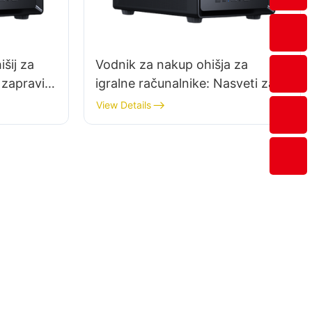
šij za
Vodnik za nakup ohišja za
 zapravite
igralne računalnike: Nasveti za
izbiro ohišij z dobrim
View Details
prezračevanjem