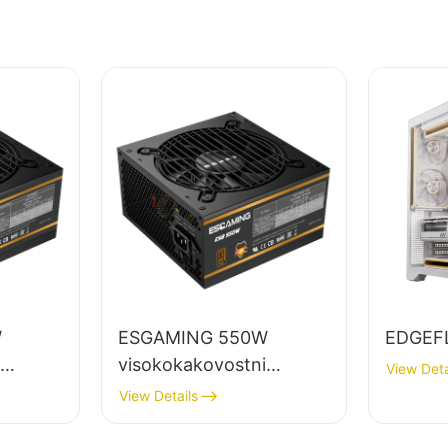
W
ESGAMING 550W
EDGEF
visokokakovostni
View Deta
mizne
napajalniki za namizne
View Details
nim
računalnike z
učinkovitostjo 85 %, 80+