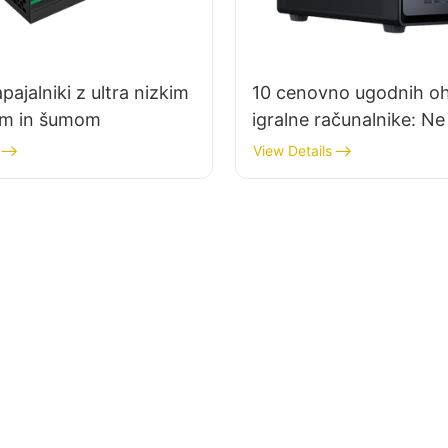
pajalniki z ultra nizkim
10 cenovno ugodnih ohi
em in šumom
igralne računalnike: Ne
preveč denarja
View Details