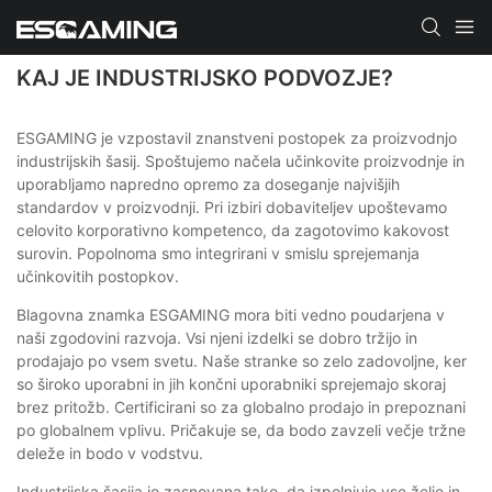
KAJ JE INDUSTRIJSKO PODVOZJE?
ESGAMING je vzpostavil znanstveni postopek za proizvodnjo
industrijskih šasij. Spoštujemo načela učinkovite proizvodnje in
uporabljamo napredno opremo za doseganje najvišjih
standardov v proizvodnji. Pri izbiri dobaviteljev upoštevamo
celovito korporativno kompetenco, da zagotovimo kakovost
surovin. Popolnoma smo integrirani v smislu sprejemanja
učinkovitih postopkov.
Blagovna znamka ESGAMING mora biti vedno poudarjena v
naši zgodovini razvoja. Vsi njeni izdelki se dobro tržijo in
prodajajo po vsem svetu. Naše stranke so zelo zadovoljne, ker
so široko uporabni in jih končni uporabniki sprejemajo skoraj
brez pritožb. Certificirani so za globalno prodajo in prepoznani
po globalnem vplivu. Pričakuje se, da bodo zavzeli večje tržne
deleže in bodo v vodstvu.
Industrijska šasija je zasnovana tako, da izpolnjuje vse želje in