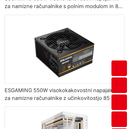
za namizne računalnike s polnim modulom in 85-
odstotno učinkovitostjo, 80+ bronasti
ESGAMING 550W visokokakovostni napajalniki
za namizne računalnike z učinkovitostjo 85 %,
80+ bronastimi certifikati ESB550W