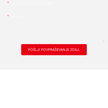
Telefon/whatsApp/wechat
Vsebina
POŠLJI POVPRAŠEVANJE ZDAJ.