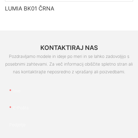
LUMIA BK01 ČRNA
KONTAKTIRAJ NAS
Pozdravljamo modele in ideje po meri in se lahko zadovoljijo s
posebnimi zahtevami. Za več informacij obiščite spletno stran ali
nas kontaktirajte neposredno z vprašanji ali poizvedbami.
Ime
E-Pošta
Podjetje