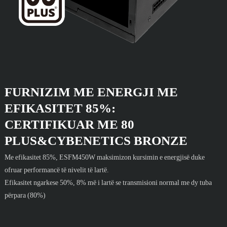
FURNIZIM ME ENERGJI ME
EFIKASITET 85%:
CERTIFIKUAR ME 80
PLUS&CYBENETICS BRONZE
Me efikasitet 85%, ESFM450W maksimizon kursimin e energjisë duke
ofruar performancë të nivelit të lartë.
Efikasitet ngarkese 50%, 8% më i lartë se transmisioni normal me dy tuba
përpara (80%)