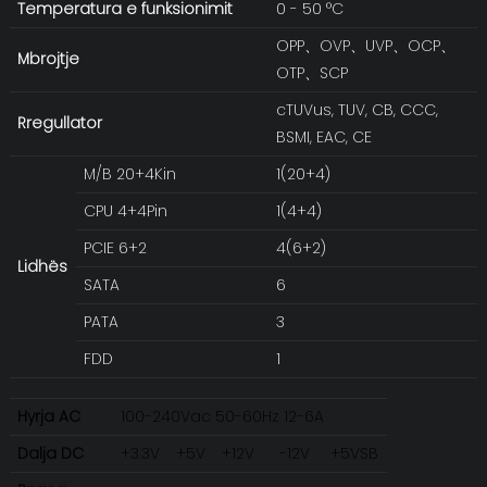
Temperatura e funksionimit
0 - 50 °C
OPP、OVP、UVP、OCP、
Mbrojtje
OTP、SCP
cTUVus, TUV, CB, CCC,
Rregullator
BSMI, EAC, CE
M/B 20+4Kin
1(20+4)
CPU 4+4Pin
1(4+4)
PCIE 6+2
4(6+2)
Lidhës
SATA
6
PATA
3
FDD
1
Hyrja AC
100-240Vac 50-60Hz 12-6A
Dalja DC
+3.3V
+5V
+12V
-12V
+5VSB