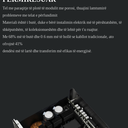
Tel me paraqitje të plotë të modulit me porosi, thuajini lamtumirë
problemeve me telat e përfundimit
Materiali është i butë, duke e bërë instalimin elektrik më të përshtatshëm, të
shkëputshëm, të koleksionueshëm dhe të lehtë për t'u ruajtur.
Me 68% më të butë dhe 0.6 mm më të hollë se kabllot tradicionale, ato
ofrojnë 41%
dendësi më të lartë dhe transferim më efikas të energjisë.