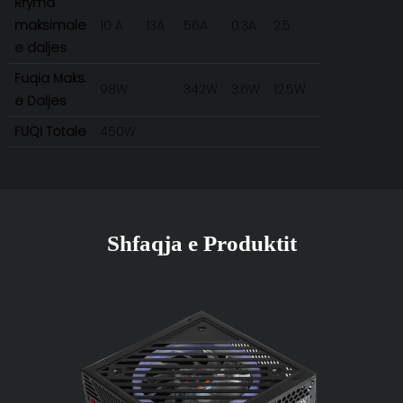
Rryma
maksimale
10 A
13A
56A
0.3A
2.5
e daljes
Fuqia Maks.
98W
342W
3.6W
12.5W
e Daljes
FUQI Totale
450W
Shfaqja e Produktit