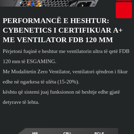
PERFORMANCË E HESHTUR:
CYBENETICS I CERTIFIKUAR A+
ME VENTILATOR FDB 120 MM
Përjetoni fuqinë e heshtur me ventilatorin ultra të qetë FDB
120 mm të ESGAMING.
Me Modalitetin Zero Ventilator, ventilatori qëndron i fikur
edhe në ngarkesa të ulëta (15-20%).
kështu që sistemi juaj funksionon në heshtje edhe gjatë
detyrave të lehta.