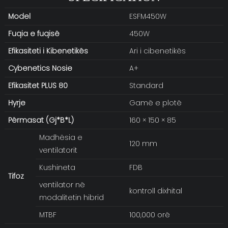
Model
ESFM450W
Fuqia e fuqisë
450W
Efikasiteti i Kibenetikës
Ari i cibenetikës
Cybenetics
Nosie
A+
Efikasitet PLUS 80
Standard
Hyrje
Gamë e plotë
Përmasat (Gj*B*L)
160 × 150 × 85
Madhësia e
120 mm
ventilatorit
Kushineta
FDB
Tifoz
ventilator në
kontroll dixhital
modalitetin hibrid
MTBF
100,000 orë