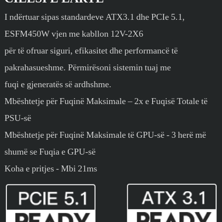
I ndërtuar sipas standardeve ATX3.1 dhe PCIe 5.1,
ESFM450W vjen me kabllon 12V-2X6
për të ofruar siguri, efikasitet dhe performancë të
pakrahasueshme. Përmirësoni sistemin tuaj me
fuqi e gjeneratës së ardhshme.
Mbështetje për Fuqinë Maksimale – 2x e Fuqisë Totale të
PSU-së
Mbështetje për Fuqinë Maksimale të GPU-së - 3 herë më
shumë se Fuqia e GPU-së
Koha e pritjes - Mbi 21ms