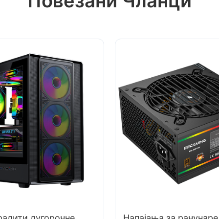
Повезани Чланци
радити дугорочне
Напајања за рачунаре