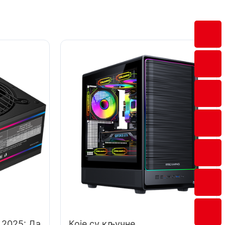
 2025: Да
Које су кључне