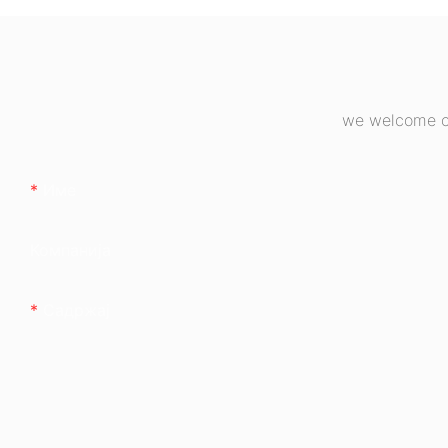
бронзано, ESB6
we welcome cu
Име
Компанија
Садржај