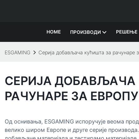
HOME
РЕШЕЊЕ
ПРОИЗВОДИ
ESGAMING
Серија добављача кућишта за рачунаре з
СЕРИЈА ДОБАВЉАЧА
РАЧУНАРЕ ЗА ЕВРОПУ
Од оснивања, ESGAMING испоручује веома прод
велико широм Европе и друге серије производа.
добављаче материјала и тестирамо материјале,