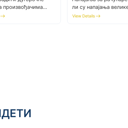
а произвођачима
ли су напајања велике
за рачунаре?
увек најбољи избор з
View Details
рачунар?
ИДЕТИ