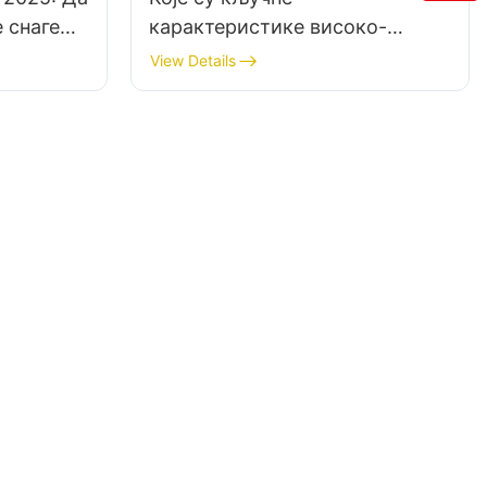
 снаге
карактеристике високо-
а ваш
перформансних кућишта за
View Details
гејмерске рачунаре?