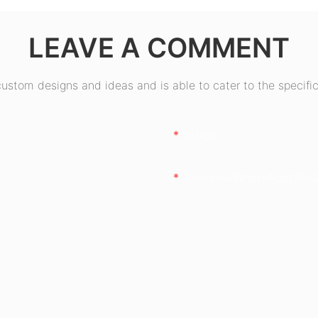
50W
LEAVE A COMMENT
stom designs and ideas and is able to cater to the specific
Имејл
Телефон/WhatsApp/WeC