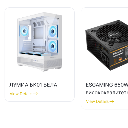
ЛУМИА БК01 БЕЛА
ESGAMING 650
висококвалитет
View Details
напајање за дес
View Details
рачунаре са
ефикасношћу од
пуномодулно, 8