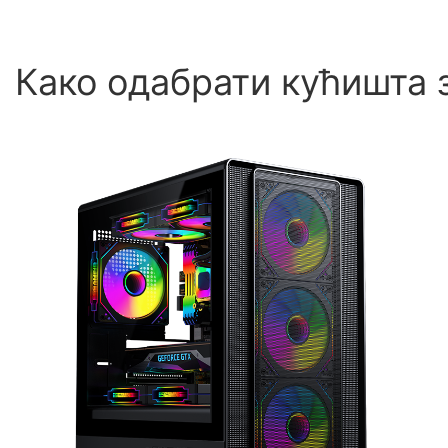
Како одабрати кућишта 