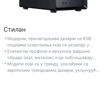
Стилан
Модерни, прилагодљиви дизајни са RGB
опцијама осветљења које се уклапају у
разноврсну естетику ентеријера и
Елегантни профили и врхунске завршне
подешавања за игре.
обраде (мат, металик) који побољшавају
радни простор или декор дома, а
Модели који су у тренду, усклађени са
истовремено обезбеђују функционалност.
европским трендовима дизајна, укључујући
компактне и вертикалне форм факторе.