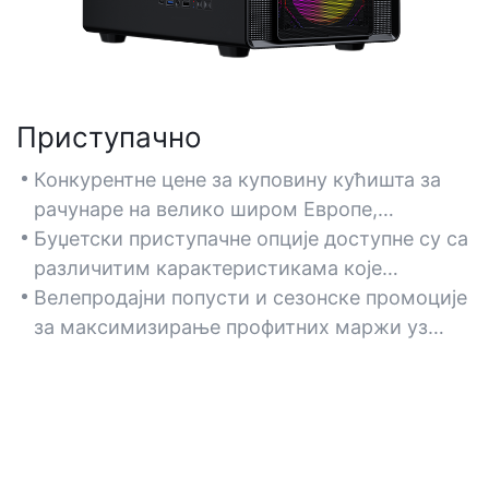
Приступачно
Конкурентне цене за куповину кућишта за
рачунаре на велико широм Европе,
обезбеђујући исплатива решења за трговце
Буџетски приступачне опције доступне су са
и препродавце.
различитим карактеристикама које
одговарају различитим сегментима
Велепродајни попусти и сезонске промоције
тржишта и потребама потрошача.
за максимизирање профитних маржи уз
очување квалитета производа.