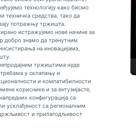
ређујемо технологију како бисмо
и техничка средства, тако да
вају потражњу тржишта.
уирано истражујемо нове начине за
ер добро знамо да тренутним
инсистирања на иновацијама,
шту.
елепродајним тржиштима нуде
требама у склапању и
нкционалности и компатибилности
мене кориснике и за ентузијасте,
напредних конфигурација са
ћи усклађеност са регионалним
здржљивост и прилагодљивост