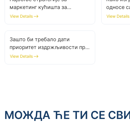
маркетинг кућишта за
односе с
рачунаре као произвођача
кућишта 
View Details
View Details
Зашто би требало дати
приоритет издржљивости при
избору кућишта за гејмерски
View Details
рачунар?
МОЖДА ЋЕ ТИ СЕ СВ