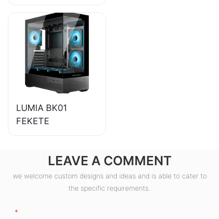
85%-os hatásfokú,
80+ bronz színű
asztali számítógép
tápegység,
ESB550W
LUMIA BK01
FEKETE
LEAVE A COMMENT
we welcome custom designs and ideas and is able to cater to
the specific requirements.
Név