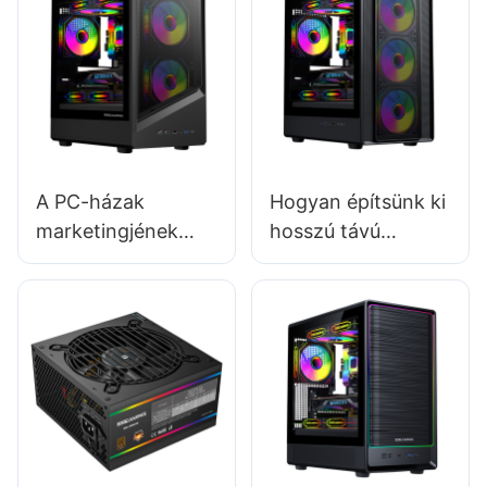
A PC-házak
Hogyan építsünk ki
marketingjének
hosszú távú
legfontosabb
kapcsolatokat a
stratégiái
számítógépház-
gyártóként
gyártókkal?