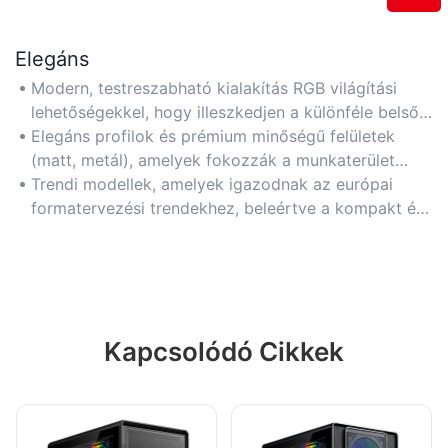
Elegáns
Modern, testreszabható kialakítás RGB világítási
lehetőségekkel, hogy illeszkedjen a különféle belső
esztétikákhoz és játékbeállításokhoz.
Elegáns profilok és prémium minőségű felületek
(matt, metál), amelyek fokozzák a munkaterület
vagy az otthoni dekoráció hangulatát, miközben
Trendi modellek, amelyek igazodnak az európai
biztosítják a funkcionalitást.
formatervezési trendekhez, beleértve a kompakt és
függőleges formátumokat.
Kapcsolódó Cikkek