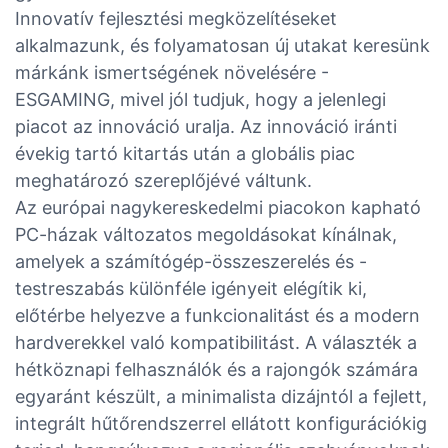
Innovatív fejlesztési megközelítéseket
alkalmazunk, és folyamatosan új utakat keresünk
márkánk ismertségének növelésére -
ESGAMING, mivel jól tudjuk, hogy a jelenlegi
piacot az innováció uralja. Az innováció iránti
évekig tartó kitartás után a globális piac
meghatározó szereplőjévé váltunk.
Az európai nagykereskedelmi piacokon kapható
PC-házak változatos megoldásokat kínálnak,
amelyek a számítógép-összeszerelés és -
testreszabás különféle igényeit elégítik ki,
előtérbe helyezve a funkcionalitást és a modern
hardverekkel való kompatibilitást. A választék a
hétköznapi felhasználók és a rajongók számára
egyaránt készült, a minimalista dizájntól a fejlett,
integrált hűtőrendszerrel ellátott konfigurációkig