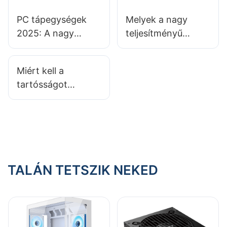
PC tápegységek
Melyek a nagy
2025: A nagy
teljesítményű
teljesítményű
gamer PC-házak
tápegységek
főbb jellemzői?
Miért kell a
mindig a legjobb
tartósságot
választás a
előnyben
számítógépéhez?
részesíteni gamer
PC ház
kiválasztásakor?
TALÁN TETSZIK NEKED