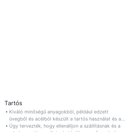
Tartós
Kiváló minőségű anyagokból, például edzett
üvegből és acélból készült a tartós használat és a
hardver védelme érdekében.
Úgy tervezték, hogy ellenálljon a szállításnak és a