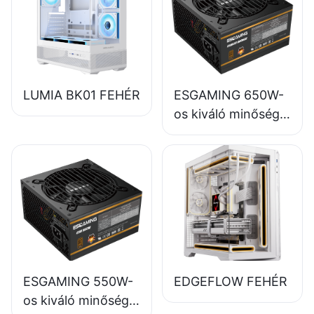
LUMIA BK01 FEHÉR
ESGAMING 650W-
os kiváló minőségű,
85%-os hatásfokú,
teljes modulos, 80+
bronz színű asztali
számítógép
tápegységek
ESB650W
ESGAMING 550W-
EDGEFLOW FEHÉR
os kiváló minőségű,