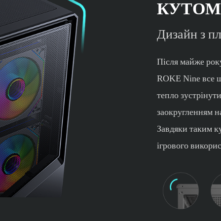
КУТОМ 
Дизайн з п
Після майже рок
ROKE Nine все щ
тепло зустрінути
заокругленням н
Завдяки таким к
ігрового викорис