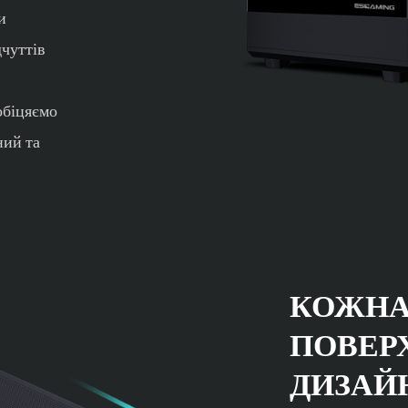
и
дчуттів
обіцяємо
ний та
КОЖНА
ПОВЕР
ДИЗАЙ