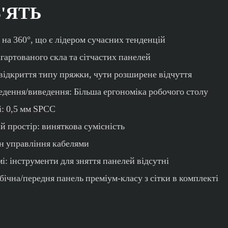
'ЯТЬ
 на 360°, що є лідером сучасних тенденцій
гартованого скла та сітчастих панелей
відкриття типу пряжки, чути розширене відчуття
дення/виведення: Більша ергономіка робочого столу
і: 0,5 мм SPCC
й простір: виняткова сумісність
н управління кабелями
мі: інструменти для зняття панелей відсутні
ічна/передня панель преміум-класу з сітки в комплекті