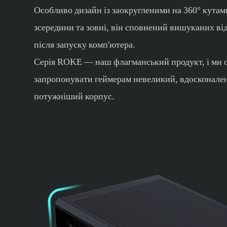
Особливо дизайн із заокругленими на 360° кутам
зсередини та зовні, він сповнений вишуканих ві
після запуску комп'ютера.
Серія ROKE — наш флагманський продукт, і ми 
запропонувати геймерам невеликий, вдосконале
потужніший корпус.