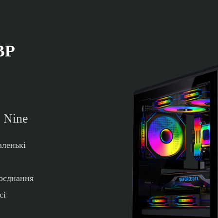
ВР
 Nine
аленькі
Поєднання
сі