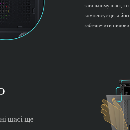
загальному шасі, і 
компенсує це, а йог
забезпечити пилови
О
ні шасі ще