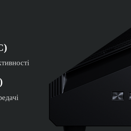
С)
тивності
)
редачі