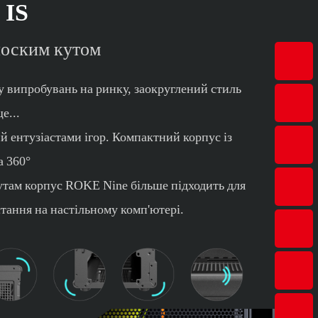
IS
лоским кутом
у випробувань на ринку, заокруглений стиль
е...
й ентузіастами ігор. Компактний корпус із
а 360°
утам корпус ROKE Nine більше підходить для
тання на настільному комп'ютері.