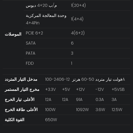
1(20+4)
م/ب 20+4 دبوس
وحدة المعالجة المركزية
1(4+4)
4+4Pin
PCIE 6+2
4(6+2)
الموصلات
SATA
6
PATA
3
FDD
1
100-240فولت تيار متردد 50-60 هرتز 12-6A
مدخل التيار المتردد
+5VSB
-12V
+12V
+5V
+3.3V
مخرج التيار المستمر
3A
0.3A
91A
12A
12A
الأعلى. تيار الخرج
12.5W
3.6W
1092W
100W
الأعلى. طاقة الخرج
650W
القوة الكلية