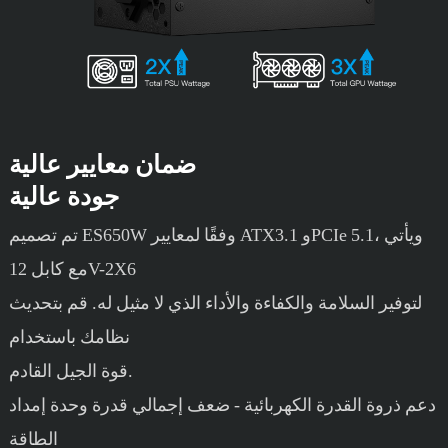
ضمان معايير عالية
جودة عالية
تم تصميم ES650W وفقًا لمعايير ATX3.1 وPCIe 5.1، ويأتي
مع كابل 12V-2X6
لتوفير السلامة والكفاءة والأداء الذي لا مثيل له. قم بتحديث
نظامك باستخدام
قوة الجيل القادم.
دعم ذروة القدرة الكهربائية - ضعف إجمالي قدرة وحدة إمداد
الطاقة