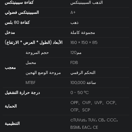
الذهب السيبينيتكس
كفاءة سيبينيتكس
A+
السيبينيتكس
فضولي
ذهب
كفاءة 80 بلس
مجموعة كاملة
مدخل
160 × 150 × 85
الأبعاد (الطول * العرض * الارتفاع)
مم120
حجم المروحة
FDB
محمل
معجب
التحكم الرقمي
مروحة الوضع الهجين
100,000 ساعة
MTBF
0 - 50 °C
درجة حرارة التشغيل
OPP、OVP、UVP、OCP、
الحماية
OTP、SCP
cTUVus، TUV، CB، CCC،
التنظيمية
BSMI، EAC، CE