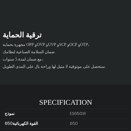
ترقية الحماية
مجهزة بحماية OPP وOVP وUVP وSCP وOCP وOTP،
ضمان السلامة الصناعية لنظامك.
مع ضمان لمدة 5 سنوات،
ستحصل على موثوقية لا مثيل لها وراحة بال على المدى الطويل.
SPECIFICATION
ES650W
نموذج
650
القوة الكهربائية650