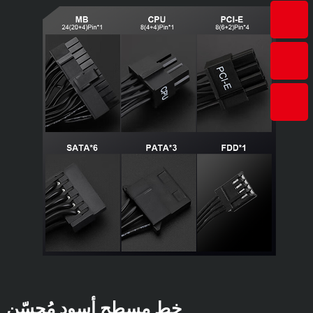
خط مسطح أسود مُحسّن