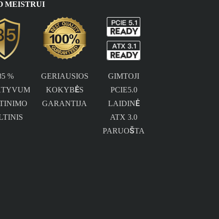
O MEISTRUI
85 %
GERIAUSIOS
GIMTOJI
KTYVUMO
KOKYBĖS
PCIE5.0
TINIMO
GARANTIJA
LAIDINĖ
LTINIS
ATX 3.0
PARUOŠTA