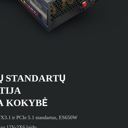
Ų STANDARTŲ
TIJA
A KOKYBĖ
TX3.1 ir PCIe 5.1 standartus, ES650W
su 12V-2X6 laidu.