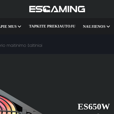
TAPKITE PREKIAUTOJU
APIE MUS
NAUJIENOS
o maitinimo šaltiniai
ES650W