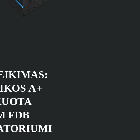
EIKIMAS:
IKOS A+
KUOTA
M FDB
ATORIUMI