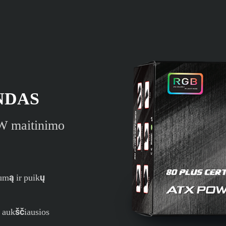
NDAS
 W maitinimo
umą ir puikų
ų aukščiausios