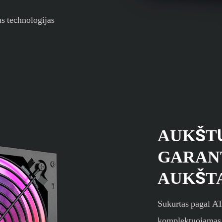
s technologijas
AUKŠT
GARAN
AUKŠT
Sukurtas pagal A
komplektuojamas 