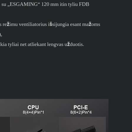
imą su „ESGAMING“ 120 mm itin tyliu FDB
us režimu ventiliatorius išsijungia esant mažoms
,
kia tyliai net atliekant lengvas užduotis.