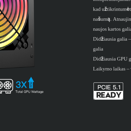
kad užtikrintumė
našumą. Atnaujink
naujos kartos gali
Didžiausia galia 
galia
Didžiausia GPU ga
Laikymo laikas – 