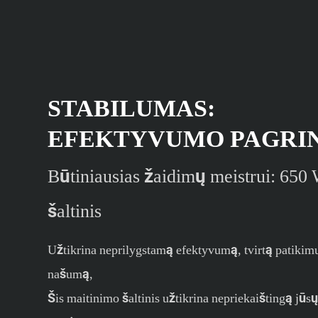
STABILUMAS:
EFEKTYVUMO PAGRI
Būtiniausias žaidimų meistrui: 650
šaltinis
Užtikrina neprilygstamą efektyvumą, tvirtą patikim
našumą,
Šis maitinimo šaltinis užtikrina nepriekaištingą jūs