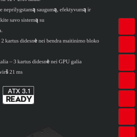
te neprilygstamą saugumą, efektyvumą ir
ite savo sistemą su
a.
– 2 kartus didesnė nei bendra maitinimo bloko
lia – 3 kartus didesnė nei GPU galia
virš 21 ms