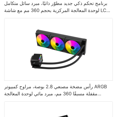
برنامج تحكم ذكي جديد مطوّر ذاتيًا، مبرد سائل متكامل
لوحدة المعالجة المركزية بحجم 360 مم مع شاشة LCD،
AURORA ELITE-1773913805412865
رأس مضخة مصنعي 2.8 بوصة، مراوح كمبيوتر ARGB
مقفلة مسبقًا 360 مم، مبرد مائي لوحدة المعالجة
المركزية من AURORA