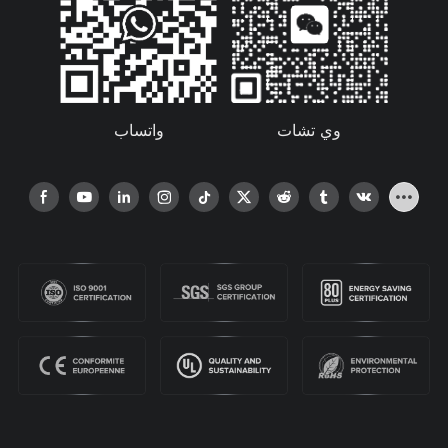
واتساب
وي تشات