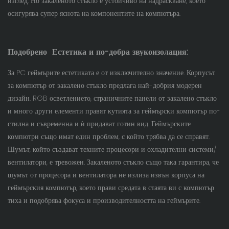
изглед. Но закаленото стъкло е устойчиво на надраскване, което
осигурява супер яснота на компонентите на компютъра.
Подобрено
Естетика и по-добра звукоизолация:
За PC геймърите естетиката е от изключително значение. Корпусът
за компютър от закалено стъкло предлага най-добрия модерен
дизайн. RGB осветлението, страничните панели от закалено стъкло
и много други елементи правят кутията за геймърски компютър по-
стилна и съвременна и ѝ придават готин вид. Геймърските
компютри също имат един проблем, с който трябва да се справят.
Шумът, който създават техните процесори и охладителни системи/
вентилатори, е тревожен. Закаленото стъкло също така гарантира, че
шумът от процесора и вентилатора не излиза извън корпуса на
геймърския компютър, което прави средата в стаята ви с компютър
тиха и подобрява фокуса и производителността на геймърите.