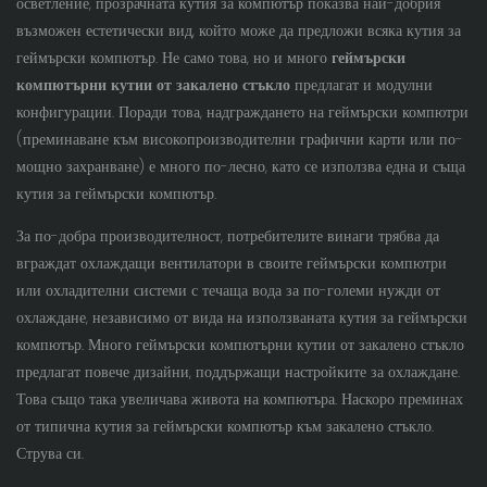
осветление, прозрачната кутия за компютър показва най-добрия
възможен естетически вид, който може да предложи всяка кутия за
геймърски компютър. Не само това, но и много
геймърски
компютърни кутии от закалено стъкло
предлагат и модулни
конфигурации. Поради това, надграждането на геймърски компютри
(преминаване към високопроизводителни графични карти или по-
мощно захранване) е много по-лесно, като се използва една и съща
кутия за геймърски компютър.
За по-добра производителност, потребителите винаги трябва да
вграждат охлаждащи вентилатори в своите геймърски компютри
или охладителни системи с течаща вода за по-големи нужди от
охлаждане, независимо от вида на използваната кутия за геймърски
компютър. Много геймърски компютърни кутии от закалено стъкло
предлагат повече дизайни, поддържащи настройките за охлаждане.
Това също така увеличава живота на компютъра. Наскоро преминах
от типична кутия за геймърски компютър към закалено стъкло.
Струва си.