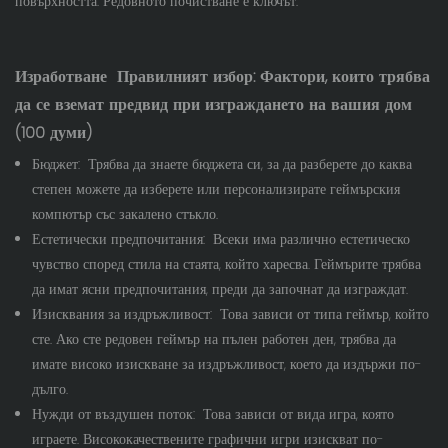
повърхността. Редовното почистване е ключът.
Изработване
Правилният избор: Фактори, които трябва
да се вземат предвид при изграждането на вашия дом
(100 думи)
Бюджет:
Трябва да знаете бюджета си, за да разберете до каква
степен можете да изберете или персонализирате геймърския
компютър със закалено стъкло.
Естетически предпочитания:
Всеки има различно естетическо
чувство според стила на стаята, който харесва. Геймърите трябва
да имат ясни предпочитания, преди да започнат да изграждат.
Изисквания за издръжливост:
Това зависи от типа геймър, който
сте. Ако сте редовен геймър на пълен работен ден, трябва да
имате високо изискване за издръжливост, което да издържи по-
дълго.
Нужди от въздушен поток:
Това зависи от вида игра, която
играете. Висококачествените графични игри изискват по-