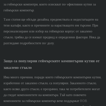
за геймърски компютри, които изискват по-ефективни кутии за
геймърски компютър.
Тази статия ще обсъди дизайна, предимствата и недостатъците на
тези калъфи, както и причините за нарастващото им търсене. При
персонализиране или избор на геймърски корпус от закалено
стъкло, трябва да се вземат предвид и определени фактори. Нека да
разгледаме подробностите по-долу.
Защо са популярни геймърските компютърни кутии от
закалено стъкло
Има много причини, поради които геймърските компютърни кутии,
изработени от закалено стъкло, са популярни. Закаленото стъкло,
както всяко друго стъкло, е прозрачно, така че потребителите могат
да гледат компонентите на компютъра. Тъй като повечето
компоненти за геймърски компютър вече поддържат RGB