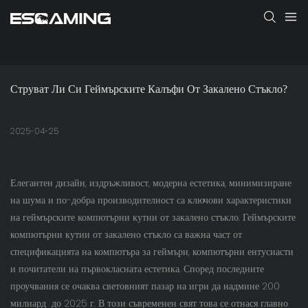
Струват Ли Си Геймърските Калъфи От Закалено Стъкло?
2025-04-25
Елегантен дизайн, издръжливост, модерна естетика, минимизиране
на шума и по-добра производителност са ключови характеристики
на геймърските компютърни кутии от закалено стъкло. Геймърските
компютърни кутии от закалено стъкло са важна част от
спецификацията на компютъра за геймъри, компютърни ентусиасти
и почитатели на първокласната естетика. Според последните
проучвания се очаква световният пазар на игри да надмине
200
милиард
до 2025 г. В този съвременен свят това се отнася главно