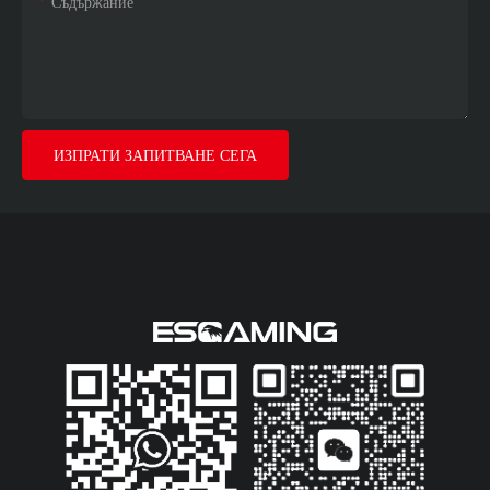
Съдържание
инсталирането бърз и лесен.
Поддържа графични процесори
до 410 мм и 360 мм течно
охлаждане. USB 3.0 портовете
са стандартни, с опционален
Type-C порт. Това е
ИЗПРАТИ ЗАПИТВАНЕ СЕГА
първокласна геймърска
компютърна кутия, създадена за
опитни геймъри, които искат да
покажат своя уникален стил.