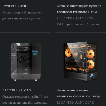
НУЛЕВО ЧЕРНО
Лесна за инсталиране кутия за
геймърски компютър LUMIA
Иновативните 8° наклонени
COVE WHITE с поддръжка за
долни канали за въздушен
ESGAMING LUMIA COVE
LCD монитор BTF MB
поток насочват хладния въздух
WHITE разполага с 5,5-инчов
директно към графичния
LCD екран, който трансформира
процесор, подобрявайки
вашата система в интерактивен
топлинните характеристики,
интелигентен дисплей. Той
като същевременно поддържат
показва хардуерни статистики в
чисто вътрешно оформление.
реално време, като температура
и тактова честота, като
същевременно възпроизвежда
персонализирани анимации,
тапети и видеоклипове.
Поддържа ATX, M-ATX и ITX
дънни платки, с пълна
Aircraft007 Digital
Лесна за инсталиране
съвместимост с back-
геймърска кутия за компютър
Отделен модулен дизайн: Чисто
connect (BTF) дизайни. Няма
LUMIA COVE с поддръжка на
новият извит дизайн разчупва
ESGAMING LUMIA COVE