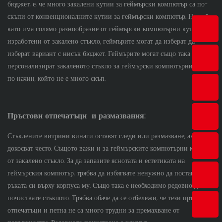
бюджет, е, че много закалени кутии за геймърски компютър са по-
скъпи от конвенционалните кутии за геймърски компютър. Но тъй
като има голямо разнообразие от геймърски компютърни кутии,
изработени от закалено стъкло, геймърите могат да изберат да
изберат вариант с нисък бюджет. Геймърите могат също така да
персонализират закаленото стъкло за геймърски компютърни кутии
по начин, който не е много скъп.
Пръстови отпечатъци
и размазвания:
Стъклените витрини винаги оставят следи или размазване, ако се
докосват често. Същото важи и за геймърските компютърни кутии
от закалено стъкло. За да запазите яснотата и естетиката на
геймърския компютър, трябва да избягвате ненужно да поставяте
ръката си върху корпуса му. Също така е необходимо редовно да
почиствате стъклото. Трябва обаче да се отбележи, че тези пръстови
отпечатъци и петна не са много трудни за премахване от