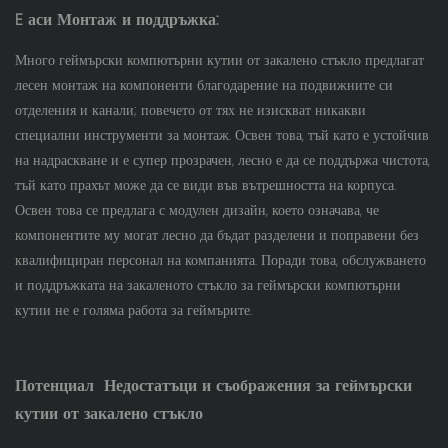
E
аси
Монтаж и поддръжка:
Много геймърски компютърни кутии от закалено стъкло предлагат
лесен монтаж на компоненти благодарение на подвижните си
отделения и канали; повечето от тях не изискват никакви
специални инструменти за монтаж. Освен това, тъй като е устойчив
на надраскване и е супер прозрачен, лесно е да се поддържа чистота,
тъй като прахът може да се види във вътрешността на корпуса.
Освен това се предлага с модулен дизайн, което означава, че
компонентите му могат лесно да бъдат разделени и поправени без
квалифициран персонал на компанията. Поради това, обслужването
и поддръжката на закаленото стъкло за геймърски компютърни
кутии не е голяма работа за геймърите.
Потенциал
Недостатъци и съображения за геймърски
кутии от закалено стъкло