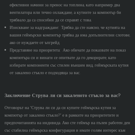
ефективни начини за пренос на топлина, като например два
вентилатора или течно охлаждане, а кутиите за компютър би
трябвало да са способни да се справят с това.
Изискване за надграждане:
Трябва да сте наясно, че кутията на
вашия геймърски компютър трябва да има допълнителни слотове,
ако се нуждаете от ъпгрейд.
Представяне на приоритета:
Ако обичате да показвате на показ
компютъра си и винаги се опитвате да го декорирате, като
избирате компоненти със стилен външен вид, геймърската кутия
от закалено стъкло е подходяща за вас.
Заключение
Струва ли си закаленото стъкло за вас?
Отговорът на “Струва ли си да си купите геймърска кутия за
компютър от закалено стъкло?” е в рамките на приоритетите и
предпочитанията на индивида. Ако сте геймър на пълен работен ден
със стабилна геймърска конфигурация и имате голям интерес към