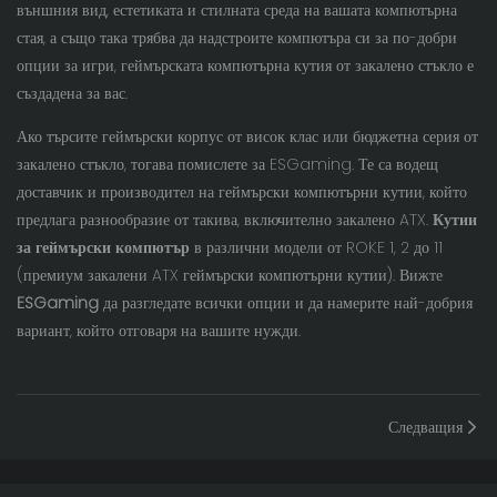
външния вид, естетиката и стилната среда на вашата компютърна
стая, а също така трябва да надстроите компютъра си за по-добри
опции за игри, геймърската компютърна кутия от закалено стъкло е
създадена за вас.
Ако търсите геймърски корпус от висок клас или бюджетна серия от
закалено стъкло, тогава помислете за ESGaming. Те са водещ
доставчик и производител на геймърски компютърни кутии, който
предлага разнообразие от такива, включително закалено ATX.
Кутии
за геймърски компютър
в различни модели от ROKE 1, 2 до 11
(премиум закалени ATX геймърски компютърни кутии). Вижте
ESGaming
да разгледате всички опции и да намерите най-добрия
вариант, който отговаря на вашите нужди.
Следващия