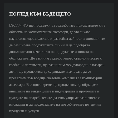
ПОГЛЕД КЪМ БЪДЕЩЕТО
ESGAMING ще продължи да задълбочава присъствието си в
областта на компютърните аксесоари, да увеличава
научноизследователската и развойна дейност и иновациите,
да разширява продуктовите линии и да подобрява
допълнително качеството на продуктите и нивата на
обслужване. Ще засилим задълбоченото сътрудничество с
глобални партньори, ще разширим международния пазарен
дял и ще продължим да се движим към целта да се
превърнем във водеща световна компания за компютърни
аксесоари. В същото време ще продължим да обръщаме
внимание на тенденциите в индустрията и промените в
нуждите на потребителите, да стимулираме развитието с
иновации и да предоставяме на потребителите по-ценни
продукти и услуги.