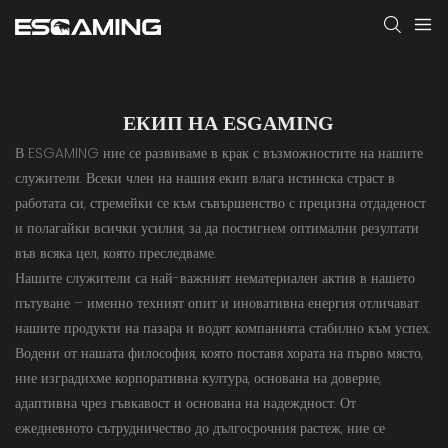
ЕКИП НА ESGAMING
В ESGAMING ние се развиваме в крак с възможностите на нашите
служители. Всеки член на нашия екип влага истинска страст в
работата си, стремейки се към съвършенство с прецизна отдаденост
и полагайки всички усилия, за да постигнем оптимални резултати
във всяка цел, която преследваме.
Нашите служители са най-важният нематериален актив в нашето
пътуване – именно техният опит и иновативна енергия отличават
нашите продукти на пазара и водят компанията стабилно към успех.
Водени от нашата философия, която поставя хората на първо място,
ние изградихме корпоративна култура, основана на доверие,
адаптивна чрез гъвкавост и основана на надеждност. От
ежедневното сътрудничество до дългосрочния растеж, ние се