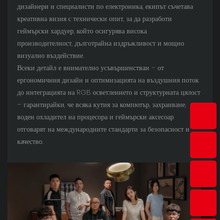
дизайнери и специалисти по електроника, екипът съчетава
креативна визия с технически опит, за да разработи
геймърски хардуер, който осигурява висока
производителност, дълготрайна издръжливост и мощно
визуално въздействие.
Всеки детайл е внимателно усъвършенстван – от
ергономичния дизайн и оптимизацията на въздушния поток
до интеграцията на RGB осветлението и структурната цялост
– гарантирайки, че всяка кутия за компютър, захранване,
воден охладител на процесора и геймърски аксесоар
отговарят на международните стандарти за безопасност и
качество.