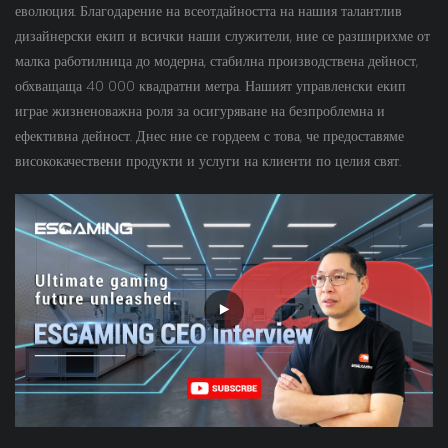
еволюция. Благодарение на всеотдайността на нашия талантлив
дизайнерски екип и всички наши служители, ние се разширихме от
малка работилница до модерна, стабилна производствена дейност,
обхващаща 40 000 квадратни метра. Нашият управленски екип
играе жизненоважна роля за осигуряване на безпроблемна и
ефективна дейност. Днес ние се гордеем с това, че предоставяме
висококачествени продукти и услуги на клиенти по целия свят.