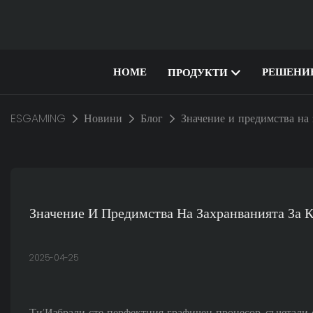
HOME
РЕШЕНИ
ПРОДУКТИ
ESGAMING
Новини
Блог
Значение и предимства на
Значение И Предимства На Захранванията За
2025-04-25
Ти’Избрали сте перфектния графичен процесор, съчетали 