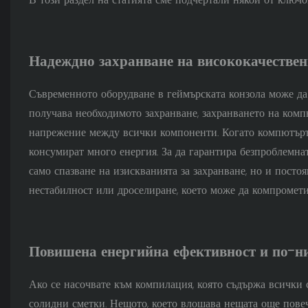
Надеждно захранване на висококачестве
Съвременното оборудване в геймърската конзола може да 
получава необходимото захранване, захранването на комп
напрежение между всички компоненти. Когато компютърът
консумират много енергия. За да гарантира безпроблемна
само спазване на изискванията за захранване, но и постоя
нестабилност или дроселиране, което може да компромети
Повишена енергийна ефективност и по-ни
Ако се насочвате към компилация, която съдържа всички
солидни сметки. Нещото, което влошава нещата още повеч