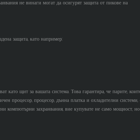
ранвания не винаги могат да осигурят защита от пикове на
дена защита, като например:
ат като щит за вашата система. Това гарантира, че парите, коит
чен процесор, процесор, дънна платка и охладителни системи, 
ни компютърни захранвания, вие купувате не само мощност, но