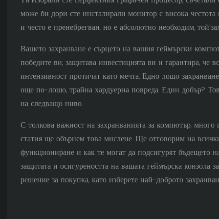
може би дори сте инсталирали монитор с висока честота 
и често е пренебрегван, но е абсолютно необходим, той’з
Вашето захранване е сърцето на вашия геймърски компютъ
победите ви, защитава инвестицията ви и гарантира, че вс
интензивност протичат като мечта. Едно лошо захранване
още по-лошо, трайна хардуерна повреда. Един добър? Тов
на следващо ниво.
С толкова важност на захранванията за компютър, много г
статия ще обърнем това мислене. Ще отговорим на всичк
функциониране и как те могат да подсигурят бъдещето на
защитата и осигуреността на вашата геймърска конзола за 
решение за покупка, като изберете най-доброто захранван