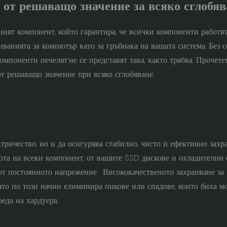
 от решаващо значение за всяко сглобяв
ният компонент, който гарантира, че всички компоненти работя
нванията за компютър като за гръбнака на вашата система. Без 
мпоненти печелят’не се представят така, както трябва. Прочете
от решаващо значение при всяко сглобяване.
ктричество, но и да осигурява стабилно, чисто и ефективно захр
та на всеки компонент, от вашите SSD дискове и охладителни
от постоянното напрежение. Висококачественото захранване за
ато по този начин елиминира пикове или спадове, които биха м
еда на хардуера.