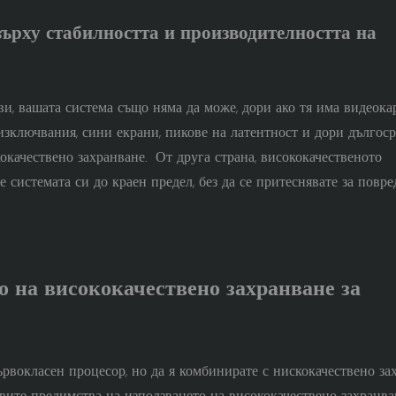
ърху стабилността и производителността на
и, вашата система също няма да може, дори ако тя има видеока
изключвания, сини екрани, пикове на латентност и дори дългос
окачествено захранване. От друга страна, висококачественото
 системата си до краен предел, без да се притеснявате за повре
о на висококачествено захранване за
ървокласен процесор, но да я комбинирате с нискокачествено за
вите предимства на използването на висококачествено захранва