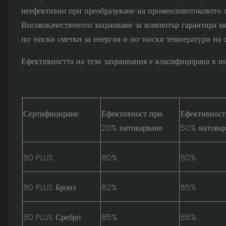
неефективно при преобразуване на променливотоковото з
Висококачественото захранване за компютър гарантира ми
по-ниски сметки за енергия и по-ниски температури на 
Ефективността на тези захранвания е класифицирана в ни
Сертифициране
Ефективност при
Ефективност
20% натоварване
50% натовар
80 PLUS
80%
80%
80 PLUS Бронз
82%
85%
80 PLUS Сребро
85%
88%