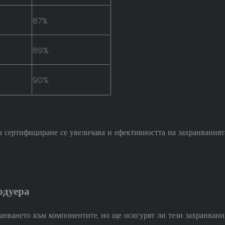
87%
89%
90%
а сертифициране се увеличава и ефективността на захранваният
рдуера
анването към компонентите, но ще осигурят ли тези захранвани