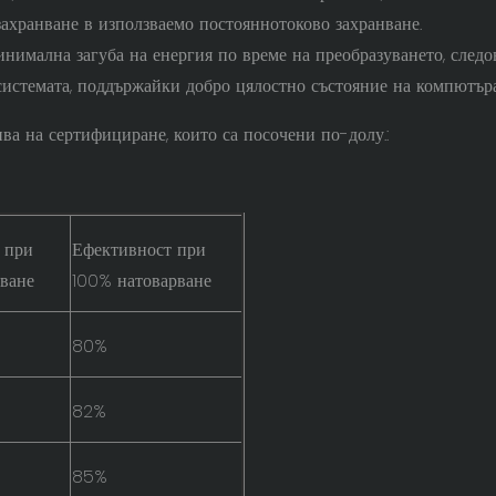
ахранване в използваемо постояннотоково захранване.
нимална загуба на енергия по време на преобразуването, следо
системата, поддържайки добро цялостно състояние на компютъра
ва на сертифициране, които са посочени по-долу.:
 при
Ефективност при
ване
100% натоварване
80%
82%
85%