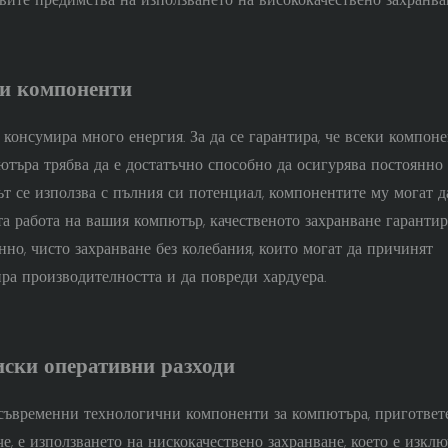
ни компоненти
консумира много енергия. За да се гарантира, че всеки компон
ютъра трябва да е достатъчно способно да осигурява постоянно
 се използва с пълния си потенциал, компонентите му могат д
та работа на вашия компютър, качественото захранване гарантир
нно, чисто захранване без колебания, които могат да причинят
ра производителността и да повреди хардуера.
ски оперативни разходи
 съвременни технологични компоненти за компютъра, пригответе
е, е използването на нискокачествено захранване, което е изкл