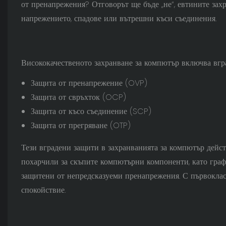
от пренапрежения? Отговорът ще бъде „не“, евтините зах
напрежението, спадове или вътрешни къси съединения.
Висококачественото захранване за компютър включва вгра
Защита от пренапрежение (OVP)
Защита от свръхток (OCP)
Защита от късо съединение (SCP)
Защита от прегряване (OTP)
Тези вградени защити в захранванията за компютър действ
похарчили за скъпите компютърни компоненти, като графи
защитени от непредсказуеми пренапрежения. С първоклас
спокойствие.