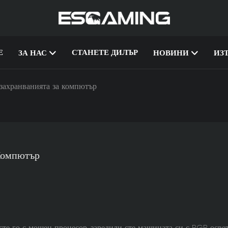
Е
СТАНЕТЕ ДИЛЪР
ЗА НАС
НОВИНИ
ИЗ
 захранванията за компютър
 Компютър
сте го с мощен процесор, заредили сте машината си с RGB осве