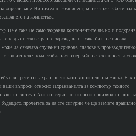
на опресняване. Но там’един компонент, който тихо работи зад 
ахранването на компютъра.
р. Не е така’Не само захранва компонентите ви, но и подхранв
еки кадър, всеки екран за зареждане и всяка битка с висока
 може да означава случайни сривове, спадове в производително
а’е вашият ключ към стабилност, енергийна ефективност и спо
еймъри третират захранването като второстепенна мисъл. Е, в т
и ваши въпроси относно захранванията за компютър, тяхното
 вашата система. Ако сте сериозни относно производителността
бъдещето, прочетете, за да сте сигурни, че ще вземете правилно
е.