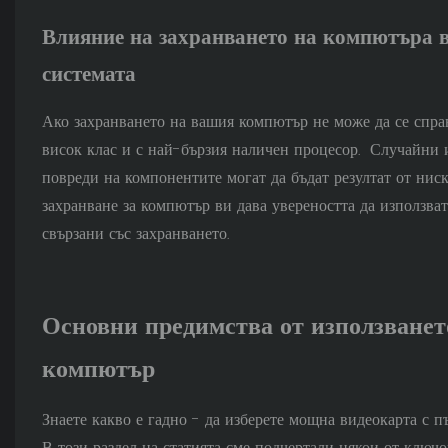
Влияние на захранването на компютъра в
системата
Ако захранването на вашия компютър не може да се справ
висок клас и с най-бързия наличен процесор. Случайни 
повреди на компонентите могат да бъдат резултат от ниск
захранване за компютър ви дава увереността да използвате
свързани със захранването.
Основни предимства от използванет
компютър
Знаете какво е гадно - да изберете мощна видеокарта с п
В този раздел на статията сме подчертали някои от ключо