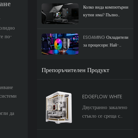
ане
Колко вида компютърни
захранвания
кутии има? Пълно
т
ръководство
солидно
те по-
ESGAMING Охладители
за процесори: Най-
добрият избор за
производителност за
2026 г.
Препоръчителен Продукт
анване
 системи
EDGEFLOW WHITE
Двустранно закалено
огли да
стъкло се среща с
наклонена на 60°
желязна мрежа