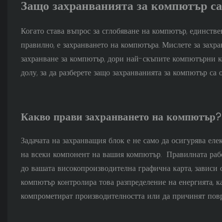
Защо захранванията за компютър са
Когато става въпрос за сглобяване на компютър, единстве
правилно, е захранването на компютъра. Мислете за захра
захранване за компютър, дори най-скъпите компютърни ко
долу, за да разберете защо захранванията за компютър са 
Какво прави захранването на компютър?
Задачата на захранващия блок е не само да осигурява еле
на всеки компонент на вашия компютър. Правилната рабо
до вашата високопроизводителна графична карта, зависи 
компютър контролира това разпределение на енергията, к
компрометират производителността или да причинят повр