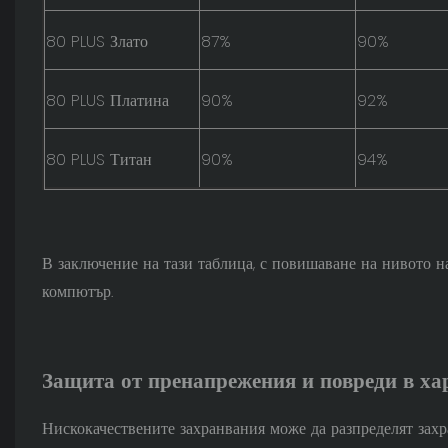
80 PLUS Злато
87%
90%
80 PLUS Платина
90%
92%
80 PLUS Титан
90%
94%
В заключение на тази таблица, с повишаване на нивото н
компютър.
Защита от пренапрежения и повреди в ха
Нискокачествените захранвания може да разпределят захр