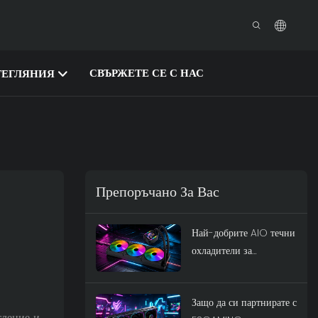
СВЪРЖЕТЕ СЕ С НАС
ТЕГЛЯНИЯ
Препоръчано За Вас
Най-добрите AIO течни
охладители за
високопроизводителни
игри: серията
Защо да си партнирате с
ESGAMING
тление и