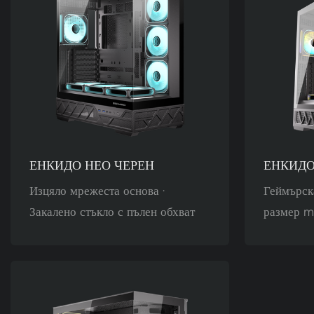
ЕНКИДО НЕО ЧЕРЕН
ЕНКИД
Изцяло мрежеста основа ·
Геймърск
Закалено стъкло с пълен обхват
размер m
научнофа
панорамна
закален с
винтове, 