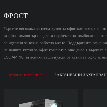
ФРОСТ
Търсите висококачествена кутия за офис компютър, коят
за офис компютър предлага перфектната комбинация от с
са идеални за всяко работно място. Поддържайте офисния
на нашите кутии за офис компютър още днес. Свържете се
ESGAMING за всички ваши нужди от кутии за офис компю
Кутии за компютър
ЗАХРАНВАЩИ ЗАХРАНВАН
НУЛА
80 ПЛЮС ЗЛАТО
Течни охладители за процесори
ГЕЙМЪРСКИ БЮРА
ФРОСТ
80 ПЛЮС БРОНЗ
КРИЛО
ВЪЗДУШНИ ОХЛ
ЛУМИЯ
80 PL
С