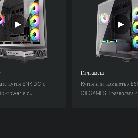
О
Гилгамеш
ата кутия ENKIDO с
Кутията за компютър 
id-tower е с
GILGAMESH разполага с
нтастичен дизайн и 270°
подвижна клетка за твър
 гледка. Тя включва
възможност за лесно по
тъклен панел без
без инструменти. Съвмес
монтиран с щипки, и 7
дънни платки ATX, Micr