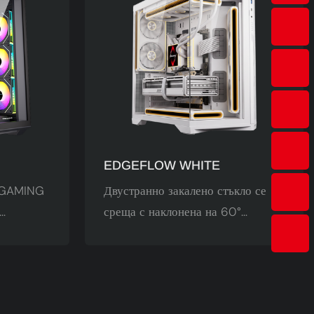
EDGEFLOW WHITE
ESGAMING
Двустранно закалено стъкло се
среща с наклонена на 60°
д диск и
желязна мрежа отдясно. С
чистване
преплитането на светлината и
тима е с
сянката, визуалната ширина на
o-ATX и
вентилаторите на шасито е