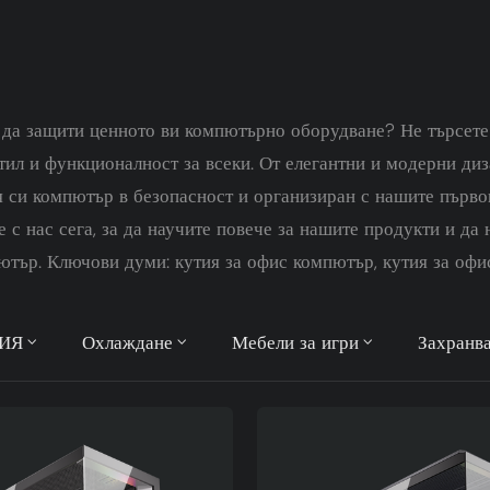
о да защити ценното ви компютърно оборудване? Не търсет
тил и функционалност за всеки. От елегантни и модерни ди
 си компютър в безопасност и организиран с нашите първок
 с нас сега, за да научите повече за нашите продукти и да
тър. Ключови думи: кутия за офис компютър, кутия за офи
ИЯ
Охлаждане
Мебели за игри
Захранв
АДИТЕЛИ ЗА ПРОЦЕСОРИ
US ПЛАТИНА
ЪЩНОСТ
Вентилатори за корпуса