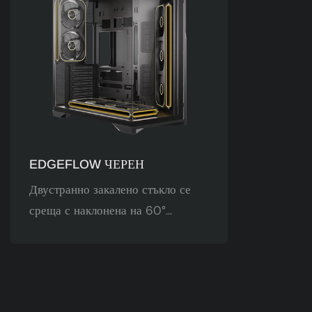
капака за
многокра
отворени
процесор
охлаждане
за геймър
EDGEFLOW ЧЕРЕН
Двустранно закалено стъкло се
среща с наклонена на 60°
желязна мрежа отдясно. С
преплитането на светлината и
сянката, визуалната ширина на
вентилаторите на шасито е