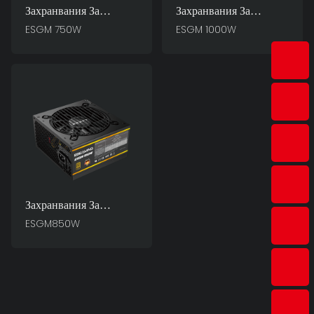
Захранвания За
Захранвания За
Компютър Essential For
Компютър Essential For
ESGM 750W
ESGM 1000W
Game Master ESGM
Game Master ESGM
750W
1000W
Захранвания За
Компютър Essential For
ESGM850W
Game Master
ESGM850W