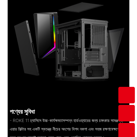
পণ্যের সুবিধা
- ROKE 11 চ্যাসিসে উচ্চ-কার্যক্ষমতাসম্পন্ন হার্ডওয়্যারের জন্য চমৎকার সামঞ্জস্য,
এয়ার ফিল্টার সহ একটি স্বতন্ত্র নীচের অংশের বিশদ নকশা এবং সহজ রক্ষণাবেক্ষণের