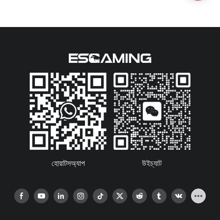
হোয়াটসঅ্যাপ
উইচ্যাট