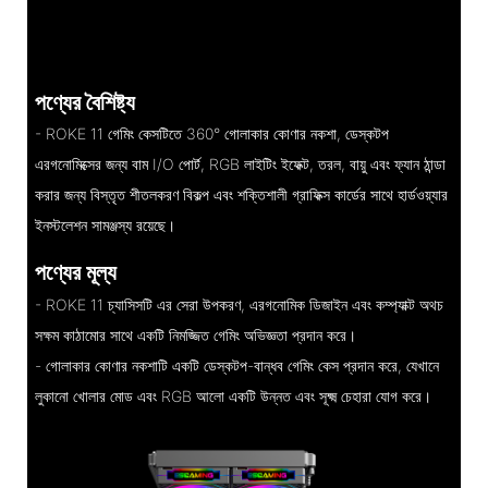
পণ্যের বৈশিষ্ট্য
- ROKE 11 গেমিং কেসটিতে 360° গোলাকার কোণার নকশা, ডেস্কটপ
এরগনোমিক্সের জন্য বাম I/O পোর্ট, RGB লাইটিং ইফেক্ট, তরল, বায়ু এবং ফ্যান ঠান্ডা
করার জন্য বিস্তৃত শীতলকরণ বিকল্প এবং শক্তিশালী গ্রাফিক্স কার্ডের সাথে হার্ডওয়্যার
ইনস্টলেশন সামঞ্জস্য রয়েছে।
পণ্যের মূল্য
- ROKE 11 চ্যাসিসটি এর সেরা উপকরণ, এরগনোমিক ডিজাইন এবং কম্প্যাক্ট অথচ
সক্ষম কাঠামোর সাথে একটি নিমজ্জিত গেমিং অভিজ্ঞতা প্রদান করে।
- গোলাকার কোণার নকশাটি একটি ডেস্কটপ-বান্ধব গেমিং কেস প্রদান করে, যেখানে
লুকানো খোলার মোড এবং RGB আলো একটি উন্নত এবং সূক্ষ্ম চেহারা যোগ করে।