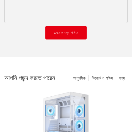
এখন তদন্ত পাঠান
আপনি পছন্দ করতে পারেন
আনুষঙ্গিক
কিবোর্ড ও মাউস
পণ্য