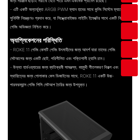
জন্য সরঞ্জাম ছাড়াই সরানো যেতে পারে এমন একাধিক প্যানেল রয়েছে।
- এটি একটি অন্তর্ভুক্ত ARGB PWM ফ্যান হাবের সাথে কুলিং সিস্টেম ফ্যানের
সুনির্দিষ্ট নিয়ন্ত্রণও প্রদান করে, যা সিঙ্ক্রোনাইজড লাইটিং ইফেক্টের সাথে একটি নিমজ্জিত
গেমিং অভিজ্ঞতা নিশ্চিত করে।
অ্যাপ্লিকেশনের পরিস্থিতি
- ROKE 11 গেমিং কেসটি গেমিং উৎসাহীদের জন্য আদর্শ যারা তাদের গেমিং
সেটআপের জন্য একটি ছোট, পরিশীলিত এবং শক্তিশালী চ্যাসি চান।
- উন্নত হার্ডওয়্যারের জন্য ব্যতিক্রমী সামঞ্জস্য, বহুমুখী শীতলকরণ বিকল্প এবং
স্থায়িত্বের জন্য গোলাকার কেস ডিজাইনের সাথে, ROKE 11 একটি উচ্চ-
পারফরম্যান্স গেমিং পিসি সেটআপ তৈরির জন্য উপযুক্ত।