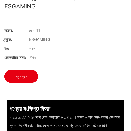
ESGAMING
মডেল:
রোক 11
ব্র্যান্ড:
ESGAMING
রঙ:
কালো
ডেলিভারির সময়:
7দিন
অনুসন্ধান
পণ্যের সংক্ষিপ্ত বিবরণ
- ESGAMING পিসি কেস নির্মাতারা ROKE 11 নামক একটি উচ্চ-মানের টেম্পারড
গ্লাস মিড-টাওয়ার গেমিং কেস অফার করে, যা গ্রাহকের চাহিদা মেটাতে শিল্প