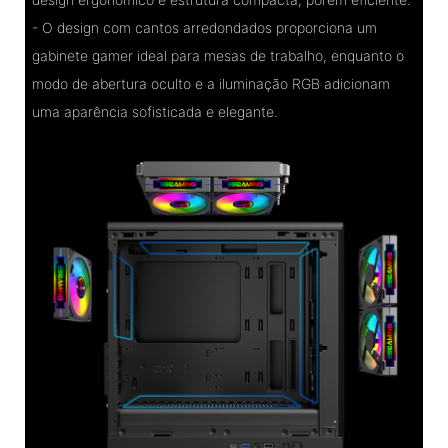
- O design com cantos arredondados proporciona um
gabinete gamer ideal para mesas de trabalho, enquanto o
modo de abertura oculto e a iluminação RGB adicionam
uma aparência sofisticada e elegante.