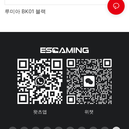
루미아 BK01 블랙
왓츠앱
위챗