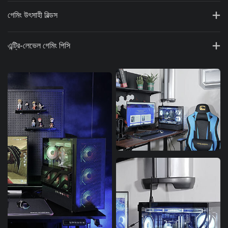
গেমিং উৎসাহী বিল্ডস
এন্ট্রি-লেভেল গেমিং পিসি