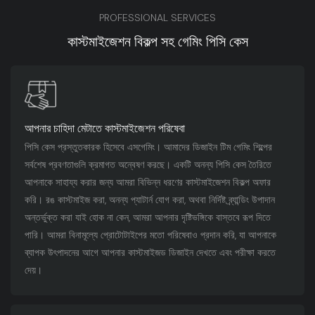
PROFESSIONAL SERVICES
কাস্টমাইজেশন বিকল্প সহ গেমিং পিসি কেস
আপনার চাহিদা মেটাতে কাস্টমাইজেশন পরিষেবা
পিসি কেস প্রস্তুতকারক হিসেবে এসগেমিং। আমাদের ডিজাইন টিম গেমিং শিল্পের
সর্বশেষ প্রবণতাগুলি ক্রমাগত অন্বেষণ করছে। একটি অনন্য পিসি কেস তৈরিতে
আপনাকে সাহায্য করার জন্য আমরা বিভিন্ন ধরণের কাস্টমাইজেশন বিকল্প অফার
করি। রঙ কাস্টমাইজ করা, অনন্য প্যাটার্ন যোগ করা, অথবা নির্দিষ্ট ব্র্যান্ডিং উপাদান
অন্তর্ভুক্ত করা যাই হোক না কেন, আমরা আপনার দৃষ্টিভঙ্গিকে বাস্তবে রূপ দিতে
পারি। আমরা বিনামূল্যে প্রোটোটাইপের মতো পরিষেবাও প্রদান করি, যা আপনাকে
ব্যাপক উৎপাদনের আগে আপনার কাস্টমাইজড ডিজাইন দেখতে এবং পরীক্ষা করতে
দেয়।