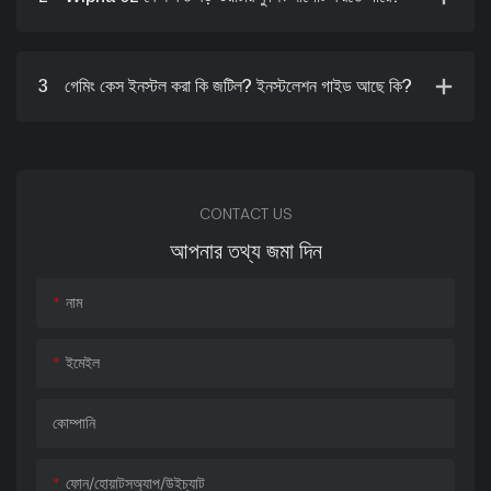
3
গেমিং কেস ইনস্টল করা কি জটিল? ইনস্টলেশন গাইড আছে কি?
CONTACT US
আপনার তথ্য জমা দিন
নাম
ইমেইল
কোম্পানি
ফোন/হোয়াটসঅ্যাপ/উইচ্যাট