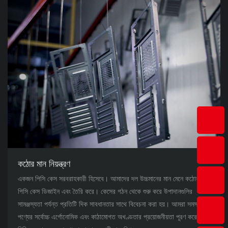
কঠোর মান নিয়ন্ত্রণ
একজন পিসি কেস সরবরাহকারী হিসেবে। আমাদের দল উচ্চমানের মান মেনে কঠোরভাবে
পিসি কেস ডিজাইন এবং তৈরি করে। কেসের গঠন থেকে শুরু করে উপাদানগুলির
সামঞ্জস্যতা পর্যন্ত প্রতিটি দিক সাবধানতার সাথে বিবেচনা করা হয়। আমরা সমস্ত
পণ্যের সর্বোচ্চ এর্গোনোমিক এবং কাঠামোগত অখণ্ডতার প্রয়োজনীয়তা পূরণ করে তা