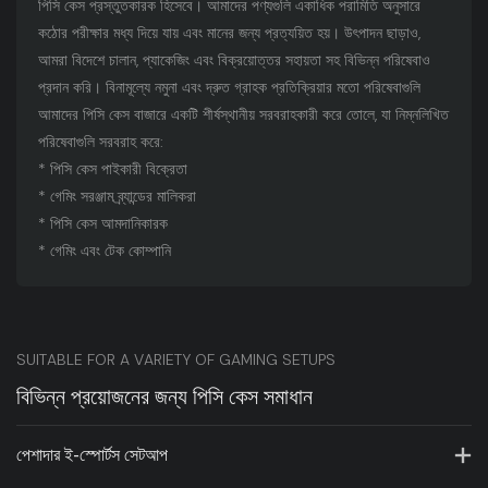
পিসি কেস প্রস্তুতকারক হিসেবে। আমাদের পণ্যগুলি একাধিক পরামিতি অনুসারে
কঠোর পরীক্ষার মধ্য দিয়ে যায় এবং মানের জন্য প্রত্যয়িত হয়। উৎপাদন ছাড়াও,
আমরা বিদেশে চালান, প্যাকেজিং এবং বিক্রয়োত্তর সহায়তা সহ বিভিন্ন পরিষেবাও
প্রদান করি। বিনামূল্যে নমুনা এবং দ্রুত গ্রাহক প্রতিক্রিয়ার মতো পরিষেবাগুলি
আমাদের পিসি কেস বাজারে একটি শীর্ষস্থানীয় সরবরাহকারী করে তোলে, যা নিম্নলিখিত
পরিষেবাগুলি সরবরাহ করে:
* পিসি কেস পাইকারী বিক্রেতা
* গেমিং সরঞ্জাম ব্র্যান্ডের মালিকরা
* পিসি কেস আমদানিকারক
* গেমিং এবং টেক কোম্পানি
SUITABLE FOR A VARIETY OF GAMING SETUPS
বিভিন্ন প্রয়োজনের জন্য পিসি কেস সমাধান
পেশাদার ই-স্পোর্টস সেটআপ