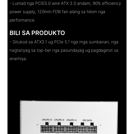
- Lumad nga PCIE5.0 wire ATX 3.0 andam, 90% efficiency
power supply, 120mm FDB fan alang sa hilom nga
performance.
BILI SA PRODUKTO
- Gitukod sa ATX3.1 ug PCIe 5.1 nga mga sumbanan, nga
nagtanyag sa top-tier nga pasundayag ug pagdaginot sa
enerhiya.