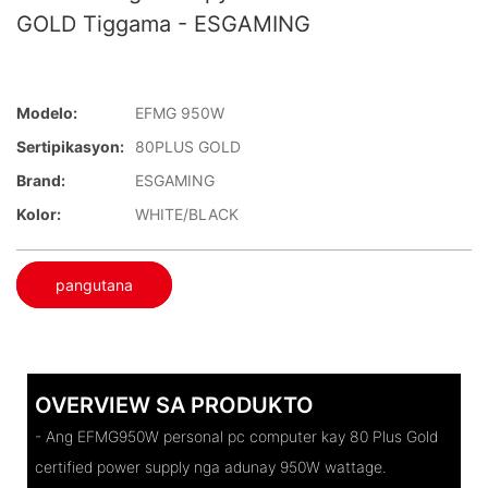
GOLD Tiggama - ESGAMING
Modelo:
EFMG 950W
Sertipikasyon:
80PLUS GOLD
Brand:
ESGAMING
Kolor:
WHITE/BLACK
pangutana
OVERVIEW SA PRODUKTO
- Ang EFMG950W personal pc computer kay 80 Plus Gold
certified power supply nga adunay 950W wattage.