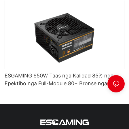
ESGAMING 650W Taas nga Kalidad 85% nga
Epektibo nga Full-Module 80+ Bronse nga
Suplay sa Kuryente sa Desktop PC ESB650W