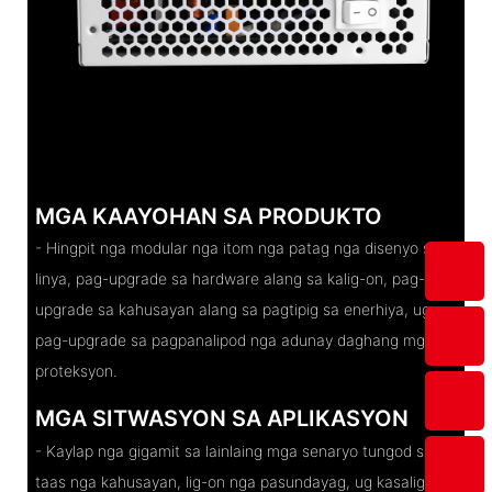
MGA KAAYOHAN SA PRODUKTO
- Hingpit nga modular nga itom nga patag nga disenyo sa
linya, pag-upgrade sa hardware alang sa kalig-on, pag-
upgrade sa kahusayan alang sa pagtipig sa enerhiya, ug
pag-upgrade sa pagpanalipod nga adunay daghang mga
proteksyon.
MGA SITWASYON SA APLIKASYON
- Kaylap nga gigamit sa lainlaing mga senaryo tungod sa
taas nga kahusayan, lig-on nga pasundayag, ug kasaligan