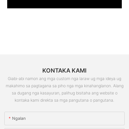
KONTAKA KAMI
Giabi-abi namon ang mga custom nga laraw ug mga ideya ug
makahimo sa pagtagana sa piho nga mga kinahanglanon. Alang
sa dugang nga kasayuran, palihug bisitaha ang website o
kontaka kami direkta sa mga pangutana o pangutana.
Ngalan