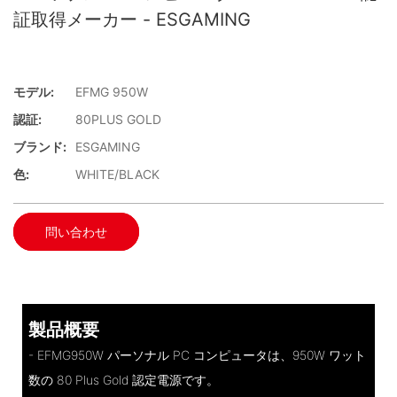
証取得メーカー - ESGAMING
モデル:
EFMG 950W
認証:
80PLUS GOLD
ブランド:
ESGAMING
色:
WHITE/BLACK
問い合わせ
製品概要
- EFMG950W パーソナル PC コンピュータは、950W ワット
数の 80 Plus Gold 認定電源です。