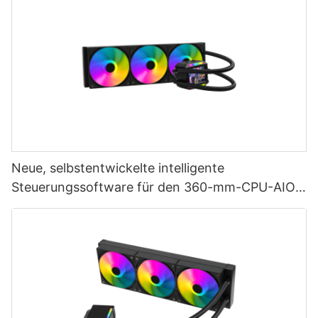
Neue, selbstentwickelte intelligente
Steuerungssoftware für den 360-mm-CPU-AIO-
Flüssigkeitskühler mit LCD-Bildschirm AURORA
ELITE-1773913805412865