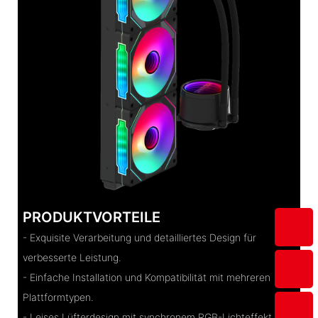
PRODUKTVORTEILE
- Exquisite Verarbeitung und detailliertes Design für
verbesserte Leistung.
- Einfache Installation und Kompatibilität mit mehreren
Plattformtypen.
- Leises Lüfterdesign mit synchronem RGB-Lichteffekt per