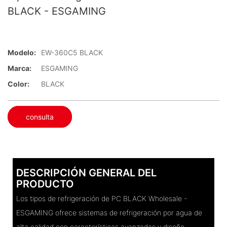
BLACK - ESGAMING
Modelo:
EW-360C5 BLACK
Marca:
ESGAMING
Color:
BLACK
consulta
DESCRIPCIÓN GENERAL DEL
PRODUCTO
Los tipos de refrigeración de PC BLACK Wholesale -
ESGAMING ofrece sistemas de refrigeración por agua de
alta calidad con características avanzadas y diseño