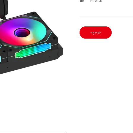
রঙ:
BLACK
অনুসন্ধান