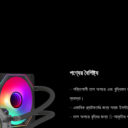
পণ্যের বৈশিষ্ট্য
- শক্তিশালী তাপ অপচয় এবং বুদ্ধিমান ত
ব্যবস্থা।
- একাধিক প্ল্যাটফর্মের জন্য সহজ ইনস
- তাপ অপচয় বৃদ্ধির জন্য S-আকৃতির প