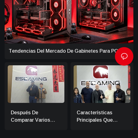
Tendencias Del Mercado De Gabinetes Para PC
Gaming En 2026: Cómo Los Distribuidores Pueden
Mantenerse A La Vanguardia.
Después De
Características
Comparar Varios
Principales Que
Proveedores,
Buscan Los Clientes
Finalmente Elegí
De Oriente Medio En