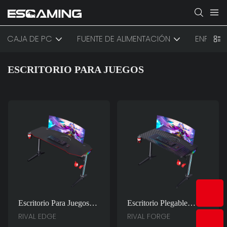
CAJA DE PC
FUENTE DE ALIMENTACIÓN
ENFRIAM
ESCRITORIO PARA JUEGOS
Escritorio Para Juegos
Escritorio Plegable
RIVAL EDGE RGB En
Negro En Forma De I
RIVAL EDGE
RIVAL FORGE