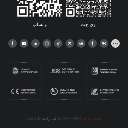
واتساپ
وی چت
نقشه سایت
کپی‌رایت © 2026 ESGAMING |