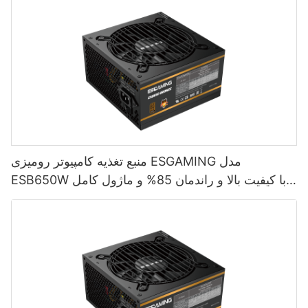
منبع تغذیه کامپیوتر رومیزی ESGAMING مدل
ESB650W با کیفیت بالا و راندمان 85% و ماژول کامل
80+ برنزی