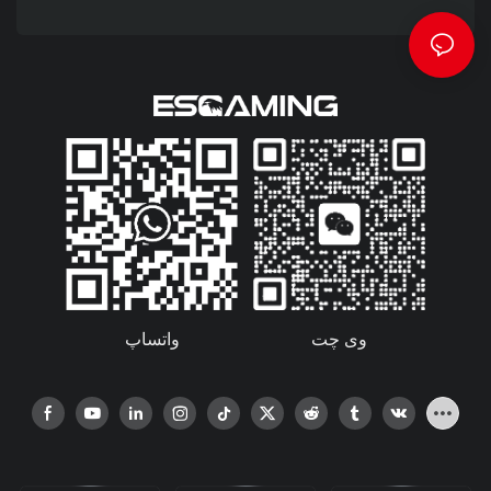
واتساپ
وی چت