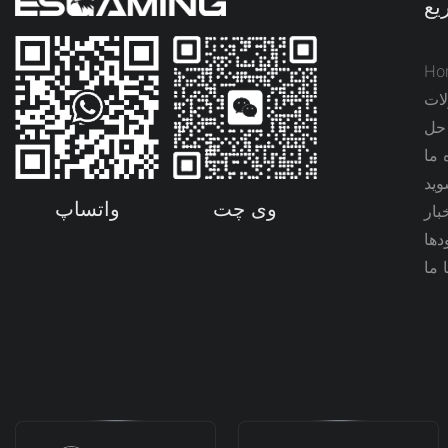
یع
Ho
ات
 حل
 ما
ید
واتساپ
وی چت
بار
دها
 ما