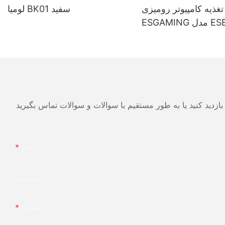
تغذیه کامپیوتر رومیزی
لومیا BK01 سفید
ESGAMING مدل ESB650W با
کیفیت بالا و راندمان 85% و
ول کامل 80+ برنزی
نام
شرکت
محتوا