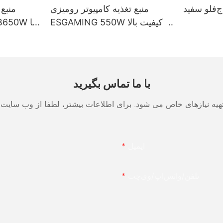
ج‌فلو سفید
منبع تغذیه کامپیوتر رومیزی
منبع 
ESGAMING 550W با کیفیت بالا
و راندمان 85% و بیش از 80
درصد برنز، مدل ESB550W
ماژ
با ما تماس بگیرید
ایمیل
تلفن/واتس‌اپ/وی‌چت