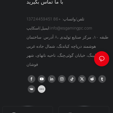
با ما تماس بگیرید
تلفن/واتساپ: +86 13724459451
info@esgamingpc.com
ایمیل/اسکایپ:
آدرس: ساختمان A، طبقه ۱۰، مرکز صنایع تولیدی
هوشمند دریاچه کیاندنگ، شمال جاده غربی
ژیاپینگ، خیابان گوئی‌چنگ، ناحیه نانهای، شهر
فوشان