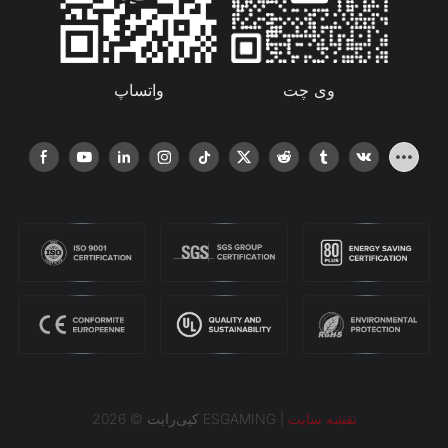
واتساپ
وی چت
نقشه سایت
کپی‌رایت © 2026 ESGAMING |