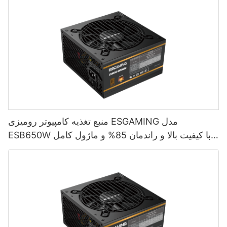
منبع تغذیه کامپیوتر رومیزی ESGAMING مدل
ESB650W با کیفیت بالا و راندمان 85% و ماژول کامل
80+ برنزی