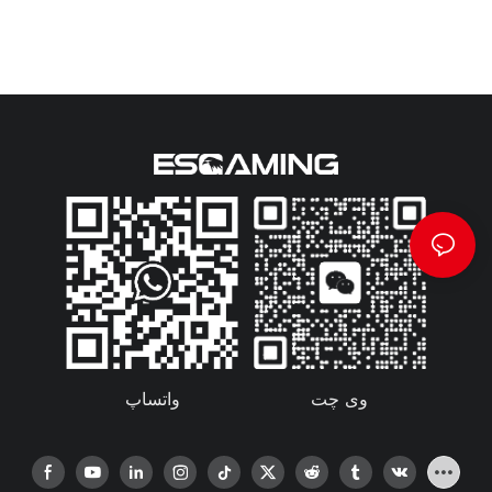
واتساپ
وی چت