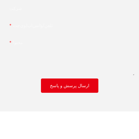
شرکت
تلفن/واتس‌اپ/وی‌چت
محتوا
ارسال پرسش و پاسخ