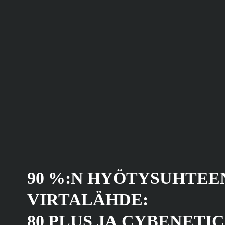
90 %:N HYÖTYSUHTEE
VIRTALÄHDE:
80 PLUS JA CYBENETIC