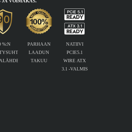
 JA VOIMAKAS.
0 %:N
PARHAAN
NATIIVI
TYSUHTEEN
LAADUN
PCIE5.1
TALÄHDE
TAKUU
WIRE ATX
3.1 -VALMIS