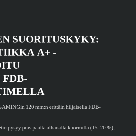
EN SUORITUSKYKY:
IIKKA A+ -
OITU
 FDB-
TIMELLA
GAMINGin 120 mm:n erittäin hiljaisella FDB-
etin pysyy pois päältä alhaisilla kuormilla (15–20 %),