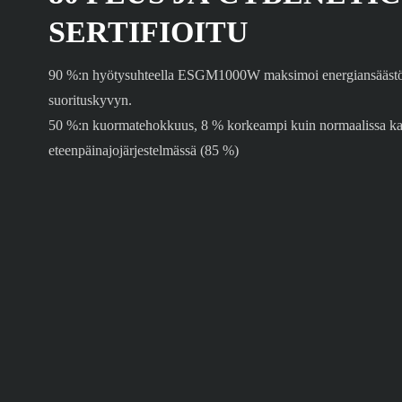
SERTIFIOITU
90 %:n hyötysuhteella ESGM1000W maksimoi energiansäästön 
suorituskyvyn.
50 %:n kuormatehokkuus, 8 % korkeampi kuin normaalissa ka
eteenpäinajojärjestelmässä (85 %)