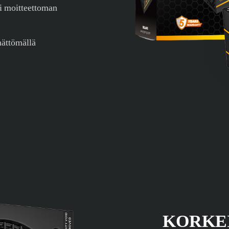
i moitteettoman
mättömällä
KORKE