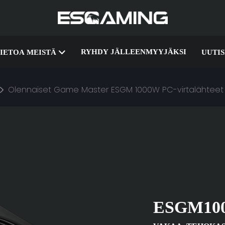
RYHDY JÄLLEENMYYJÄKSI
IETOA MEISTÄ
UUTI
Olennaiset Game Master ESGM 1000W PC-virtalähteet
ESGM10