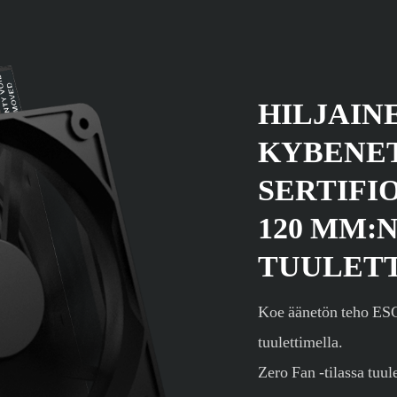
HILJAIN
KYBENET
SERTIFI
120 MM:N
TUULET
Koe äänetön teho ES
tuulettimella.
Zero Fan -tilassa tuul