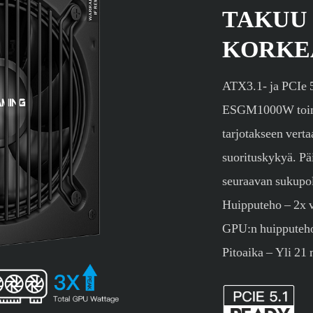
TAKUU
KORKE
ATX3.1- ja PCIe 5
ESGM1000W toimi
tarjotakseen verta
suorituskykyä. Päi
seuraavan sukupo
Huipputeho – 2x v
GPU:n huipputeho
Pitoaika – Yli 21