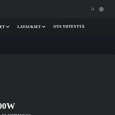
OTA YHTEYTTÄ
SET
LATAUKSET
00W