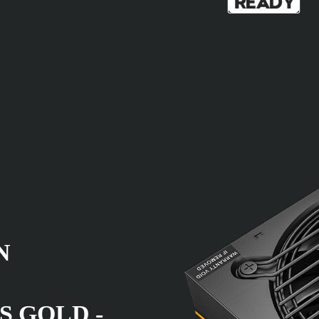
N
S GOLD -