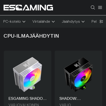
PC-kotelo
Virtalähde
Jäähdytys
Pelikalu
CPU-ILMAJÄÄHDYTIN
ESGAMING SHADOW
SHADOW:
ARGB -ilmajäähdytin:
Teknologiakeskeinen
VARJOVALKOINEN
VARJO